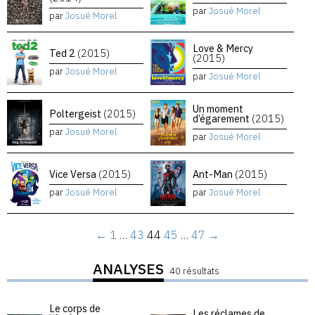
par
Josué Morel
par
Josué Morel
Love & Mercy
Ted 2
(2015)
(2015)
par
Josué Morel
par
Josué Morel
Un moment
Poltergeist
(2015)
d’égarement
(2015)
par
Josué Morel
par
Josué Morel
Vice Versa
(2015)
Ant-Man
(2015)
par
Josué Morel
par
Josué Morel
←
1
…
43
44
45
…
47
→
ANALYSES
40 résultats
Le corps de
Les réclames de