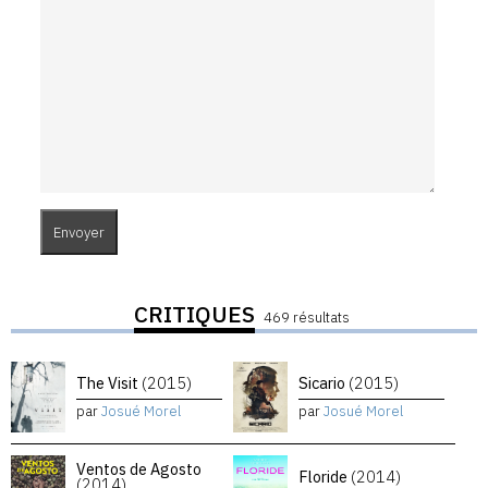
CRITIQUES
469 résultats
The Visit
(2015)
Sicario
(2015)
par
Josué Morel
par
Josué Morel
Ventos de Agosto
Floride
(2014)
(2014)