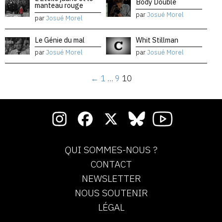
Body Double
manteau rouge
par
Josué Morel
par
Josué Morel
Le Génie du mal
Whit Stillman
par
Josué Morel
par
Josué Morel
←
1
…
9
10
QUI SOMMES-NOUS ?
CONTACT
NEWSLETTER
NOUS SOUTENIR
LÉGAL