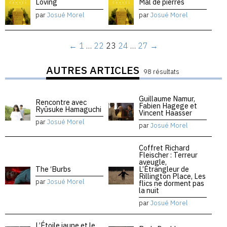
Loving
Mal de pierres
par
Josué Morel
par
Josué Morel
←
1
…
22
23
24
…
27
→
AUTRES ARTICLES
98 résultats
Guillaume Namur,
Rencontre avec
Fabien Hagege et
Ryūsuke Hamaguchi
Vincent Haasser
par
Josué Morel
par
Josué Morel
Coffret Richard
Fleischer : Terreur
aveugle,
The ‘Burbs
L’Étrangleur de
Rillington Place, Les
par
Josué Morel
flics ne dorment pas
la nuit
par
Josué Morel
L’Étoile jaune et le