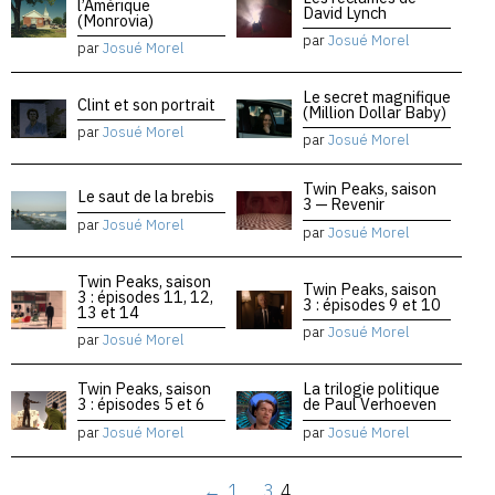
l’Amérique
David Lynch
(Monrovia)
par
Josué Morel
par
Josué Morel
Le secret magnifique
Clint et son portrait
(Million Dollar Baby)
par
Josué Morel
par
Josué Morel
Twin Peaks, saison
Le saut de la brebis
3 — Revenir
par
Josué Morel
par
Josué Morel
Twin Peaks, saison
Twin Peaks, saison
3 : épisodes 11, 12,
3 : épisodes 9 et 10
13 et 14
par
Josué Morel
par
Josué Morel
Twin Peaks, saison
La trilogie politique
3 : épisodes 5 et 6
de Paul Verhoeven
par
Josué Morel
par
Josué Morel
←
1
…
3
4