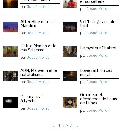
et sorcellerie
par
Josué Morel
par
Josué Morel
After Blue et le cas
9/11, vingt ans plus
Mandico
tard
par
Josué Morel
par
Josué Morel
Petite Maman et le
Le mystère Chabrol
cas Sciamma
par
Josué Morel
par
Josué Morel
ADN, Maïwenn et le
Lovecraft, un cas
naturalisme
moral
par
Josué Morel
par
Josué Morel
Grandeur et
De Lovecraft
décadence de Louis
à Lynch
de Funès
par
Josué Morel
par
Josué Morel
←
1
2
3
4
→