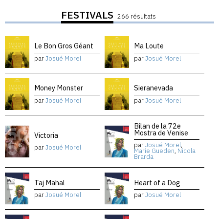
FESTIVALS
266 résultats
Le Bon Gros Géant
Ma Loute
par
Josué Morel
par
Josué Morel
Money Monster
Sieranevada
par
Josué Morel
par
Josué Morel
Bilan de la 72e
Mostra de Venise
Victoria
par
Josué Morel
,
par
Josué Morel
Marie Gueden
,
Nicola
Brarda
Taj Mahal
Heart of a Dog
par
Josué Morel
par
Josué Morel