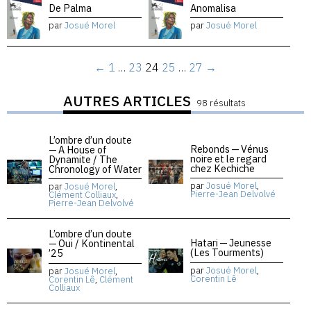
De Palma
Anomalisa
par
Josué Morel
par
Josué Morel
←
1
…
23
24
25
…
27
→
AUTRES ARTICLES
98 résultats
L’ombre d’un doute
Rebonds — Vénus
— A House of
noire et le regard
Dynamite / The
chez Kechiche
Chronology of Water
par
Josué Morel
,
par
Josué Morel
,
Pierre-Jean Delvolvé
Clément Colliaux
,
Pierre-Jean Delvolvé
L’ombre d’un doute
Hatari — Jeunesse
— Oui / Kontinental
(Les Tourments)
’25
par
Josué Morel
,
par
Josué Morel
,
Corentin Lê
Corentin Lê
,
Clément
Colliaux