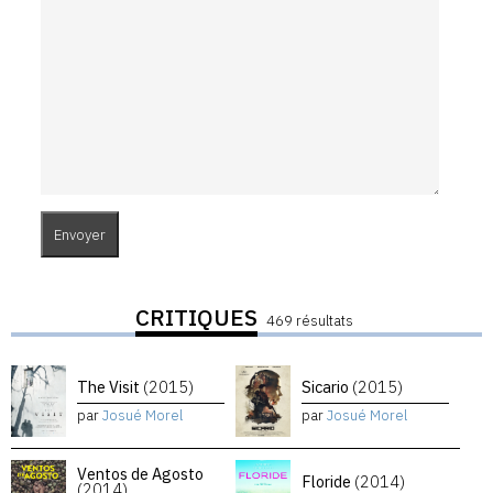
CRITIQUES
469 résultats
The Visit
(2015)
Sicario
(2015)
par
Josué Morel
par
Josué Morel
Ventos de Agosto
Floride
(2014)
(2014)