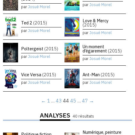
par
Josué Morel
par
Josué Morel
Love & Mercy
Ted 2
(2015)
(2015)
par
Josué Morel
par
Josué Morel
Un moment
Poltergeist
(2015)
d’égarement
(2015)
par
Josué Morel
par
Josué Morel
Vice Versa
(2015)
Ant-Man
(2015)
par
Josué Morel
par
Josué Morel
←
1
…
43
44
45
…
47
→
ANALYSES
40 résultats
Numérique, peinture
Politique fiction