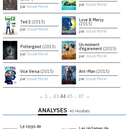
par
Josué Morel
par
Josué Morel
Love & Mercy
Ted 2
(2015)
(2015)
par
Josué Morel
par
Josué Morel
Un moment
Poltergeist
(2015)
d’égarement
(2015)
par
Josué Morel
par
Josué Morel
Vice Versa
(2015)
Ant-Man
(2015)
par
Josué Morel
par
Josué Morel
←
1
…
43
44
45
…
47
→
ANALYSES
40 résultats
Le corps de
Les réclames de