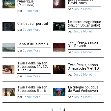
l’Amérique
David Lynch
(Monrovia)
par
Josué Morel
par
Josué Morel
Le secret magnifique
Clint et son portrait
(Million Dollar Baby)
par
Josué Morel
par
Josué Morel
Twin Peaks, saison
Le saut de la brebis
3 — Revenir
par
Josué Morel
par
Josué Morel
Twin Peaks, saison
Twin Peaks, saison
3 : épisodes 11, 12,
3 : épisodes 9 et 10
13 et 14
par
Josué Morel
par
Josué Morel
Twin Peaks, saison
La trilogie politique
3 : épisodes 5 et 6
de Paul Verhoeven
par
Josué Morel
par
Josué Morel
←
1
…
3
4