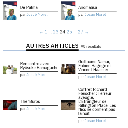
De Palma
Anomalisa
par
Josué Morel
par
Josué Morel
←
1
…
23
24
25
…
27
→
AUTRES ARTICLES
98 résultats
Guillaume Namur,
Rencontre avec
Fabien Hagege et
Ryūsuke Hamaguchi
Vincent Haasser
par
Josué Morel
par
Josué Morel
Coffret Richard
Fleischer : Terreur
aveugle,
The ‘Burbs
L’Étrangleur de
Rillington Place, Les
par
Josué Morel
flics ne dorment pas
la nuit
par
Josué Morel