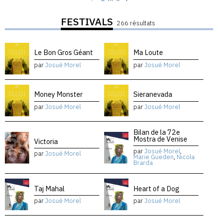
FESTIVALS
266 résultats
Le Bon Gros Géant
Ma Loute
par
Josué Morel
par
Josué Morel
Money Monster
Sieranevada
par
Josué Morel
par
Josué Morel
Bilan de la 72e
Mostra de Venise
Victoria
par
Josué Morel
,
par
Josué Morel
Marie Gueden
,
Nicola
Brarda
Taj Mahal
Heart of a Dog
par
Josué Morel
par
Josué Morel