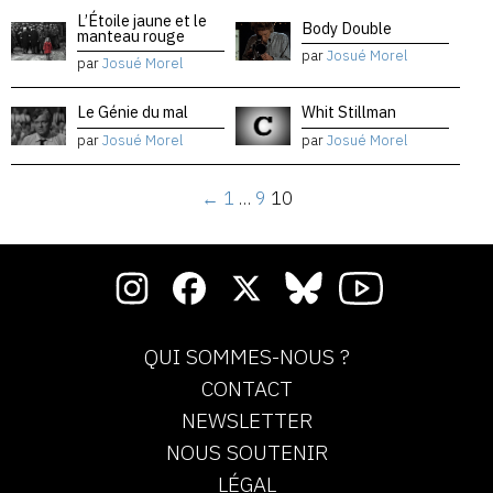
L’Étoile jaune et le
Body Double
manteau rouge
par
Josué Morel
par
Josué Morel
Le Génie du mal
Whit Stillman
par
Josué Morel
par
Josué Morel
←
1
…
9
10
QUI SOMMES-NOUS ?
CONTACT
NEWSLETTER
NOUS SOUTENIR
LÉGAL