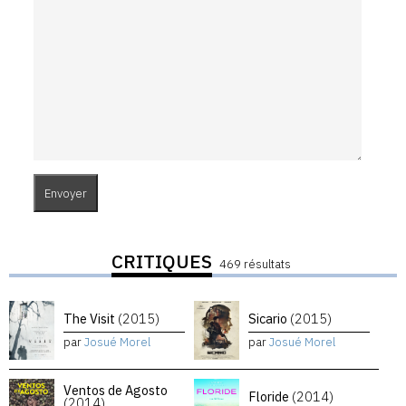
CRITIQUES
469 résultats
The Visit
(2015)
Sicario
(2015)
par
Josué Morel
par
Josué Morel
Ventos de Agosto
Floride
(2014)
(2014)