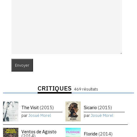
CRITIQUES
469 résultats
The Visit
(2015)
Sicario
(2015)
par
Josué Morel
par
Josué Morel
Ventos de Agosto
Floride
(2014)
(2014)