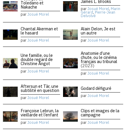
James L. Brooks
Toledano et
Nakache
par
Josué Morel
,
Marin
Gérard
,
Pierre-Jean
par
Josué Morel
Delvolvé
Chantal Akerman et
Alain Delon, Je est
le hasard
un autre
par
Josué Morel
par
Josué Morel
Anatomie d’une
Une famille, ou le
chute, ou le cinéma
double regard de
français au tribunal
Christine Angot
(2023)
par
Josué Morel
par
Josué Morel
Aftersun et Tàr, une
Godard défiguré
subtilité en question
par
Josué Morel
par
Josué Morel
Françoise Lebrun, la
Clips et images de la
vieillarde et l’enfant
campagne
par
Josué Morel
par
Josué Morel