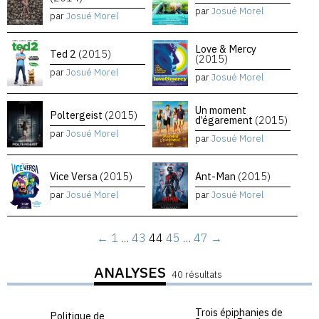
par
Josué Morel
par
Josué Morel
Love & Mercy
Ted 2
(2015)
(2015)
par
Josué Morel
par
Josué Morel
Un moment
Poltergeist
(2015)
d’égarement
(2015)
par
Josué Morel
par
Josué Morel
Vice Versa
(2015)
Ant-Man
(2015)
par
Josué Morel
par
Josué Morel
←
1
…
43
44
45
…
47
→
ANALYSES
40 résultats
Trois épiphanies de
Politique de