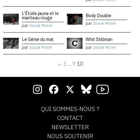
L’Étoile jaune et le
Body Double
manteau rouge
par
Josué Morel
par
Josué Morel
Le Génie du mal
Whit Stillman
par
Josué Morel
par
Josué Morel
←
1
…
9
10
QUI SOMMES-NOUS ?
CONTACT
NEWSLETTER
NOUS SOUTENIR