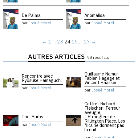
De Palma
Anomalisa
par
Josué Morel
par
Josué Morel
←
1
…
23
24
25
…
27
→
AUTRES ARTICLES
98 résultats
Guillaume Namur,
Rencontre avec
Fabien Hagege et
Ryūsuke Hamaguchi
Vincent Haasser
par
Josué Morel
par
Josué Morel
Coffret Richard
Fleischer : Terreur
aveugle,
The ‘Burbs
L’Étrangleur de
Rillington Place, Les
par
Josué Morel
flics ne dorment pas
la nuit
par
Josué Morel