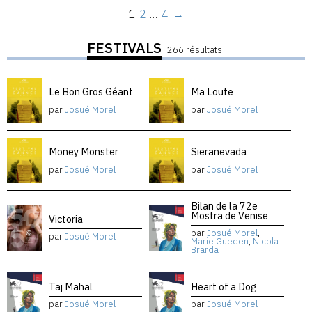
1
2
…
4
→
FESTIVALS
266 résultats
Le Bon Gros Géant
Ma Loute
par
Josué Morel
par
Josué Morel
Money Monster
Sieranevada
par
Josué Morel
par
Josué Morel
Bilan de la 72e
Mostra de Venise
Victoria
par
Josué Morel
,
par
Josué Morel
Marie Gueden
,
Nicola
Brarda
Taj Mahal
Heart of a Dog
par
Josué Morel
par
Josué Morel