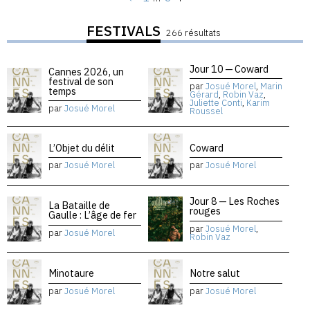
FESTIVALS
266 résultats
Jour 10 — Coward
Cannes 2026, un
festival de son
par
Josué Morel
,
Marin
temps
Gérard
,
Robin Vaz
,
Juliette Conti
,
Karim
par
Josué Morel
Roussel
L’Objet du délit
Coward
par
Josué Morel
par
Josué Morel
Jour 8 — Les Roches
La Bataille de
rouges
Gaulle : L’âge de fer
par
Josué Morel
,
par
Josué Morel
Robin Vaz
Minotaure
Notre salut
par
Josué Morel
par
Josué Morel