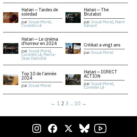
Hatari — Tardes de
Hatari — The
soledad
Brutalist
par
Josué Morel
,
par
Josué Morel
,
Marin
Corentin Lê
Gérard
Hatari — Le cinéma
d’horreur en 2024
Critikat a vingt ans
par
Josué Morel
,
par
Josué Morel
Corentin Lê
,
Pierre-
Jean Delvolvé
Hatari — DIRECT
Top 10 de l’année
ACTION
2024
par
Josué Morel
,
par
Josué Morel
Corentin Lê
←
1
2
3
…
10
→