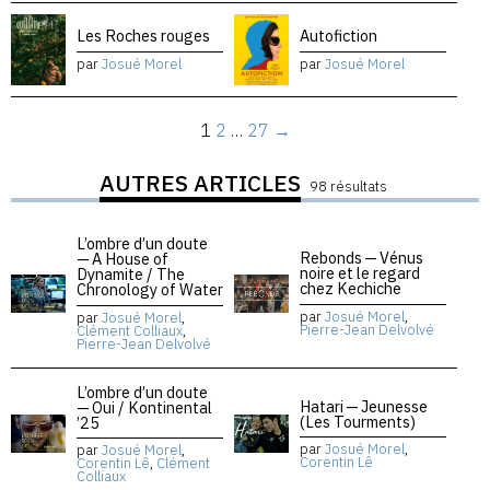
Les Roches rouges
Autofiction
par
Josué Morel
par
Josué Morel
1
2
…
27
→
AUTRES ARTICLES
98 résultats
L’ombre d’un doute
Rebonds — Vénus
— A House of
noire et le regard
Dynamite / The
chez Kechiche
Chronology of Water
par
Josué Morel
,
par
Josué Morel
,
Pierre-Jean Delvolvé
Clément Colliaux
,
Pierre-Jean Delvolvé
L’ombre d’un doute
Hatari — Jeunesse
— Oui / Kontinental
(Les Tourments)
’25
par
Josué Morel
,
par
Josué Morel
,
Corentin Lê
Corentin Lê
,
Clément
Colliaux