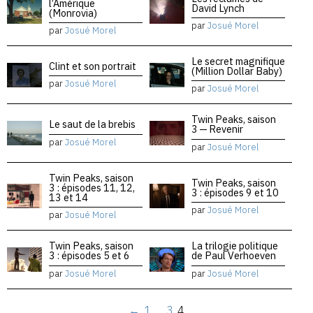
l’Amérique
David Lynch
(Monrovia)
par
Josué Morel
par
Josué Morel
Le secret magnifique
Clint et son portrait
(Million Dollar Baby)
par
Josué Morel
par
Josué Morel
Twin Peaks, saison
Le saut de la brebis
3 — Revenir
par
Josué Morel
par
Josué Morel
Twin Peaks, saison
Twin Peaks, saison
3 : épisodes 11, 12,
3 : épisodes 9 et 10
13 et 14
par
Josué Morel
par
Josué Morel
Twin Peaks, saison
La trilogie politique
3 : épisodes 5 et 6
de Paul Verhoeven
par
Josué Morel
par
Josué Morel
←
1
…
3
4