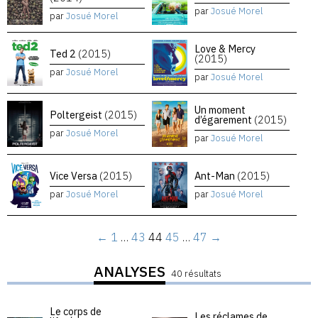
par
Josué Morel
par
Josué Morel
Love & Mercy
Ted 2
(2015)
(2015)
par
Josué Morel
par
Josué Morel
Un moment
Poltergeist
(2015)
d’égarement
(2015)
par
Josué Morel
par
Josué Morel
Vice Versa
(2015)
Ant-Man
(2015)
par
Josué Morel
par
Josué Morel
←
1
…
43
44
45
…
47
→
ANALYSES
40 résultats
Le corps de
Les réclames de