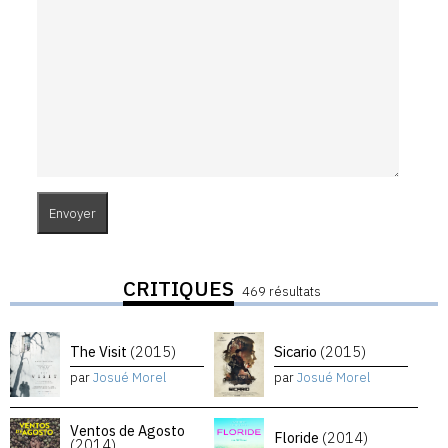
CRITIQUES
469 résultats
The Visit
(2015)
Sicario
(2015)
par
Josué Morel
par
Josué Morel
Ventos de Agosto
Floride
(2014)
(2014)