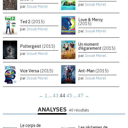
par
Josué Morel
par
Josué Morel
Love & Mercy
Ted 2
(2015)
(2015)
par
Josué Morel
par
Josué Morel
Un moment
Poltergeist
(2015)
d’égarement
(2015)
par
Josué Morel
par
Josué Morel
Vice Versa
(2015)
Ant-Man
(2015)
par
Josué Morel
par
Josué Morel
←
1
…
43
44
45
…
47
→
ANALYSES
40 résultats
Le corps de
Les réclames de