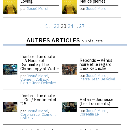
Loving
Mal de pierres
par
Josué Morel
par
Josué Morel
←
1
…
22
23
24
…
27
→
AUTRES ARTICLES
98 résultats
L’ombre d’un doute
Rebonds — Vénus
— A House of
noire et le regard
Dynamite / The
chez Kechiche
Chronology of Water
par
Josué Morel
,
par
Josué Morel
,
Pierre-Jean Delvolvé
Clément Colliaux
,
Pierre-Jean Delvolvé
L’ombre d’un doute
Hatari — Jeunesse
— Oui / Kontinental
(Les Tourments)
’25
par
Josué Morel
,
par
Josué Morel
,
Corentin Lê
Corentin Lê
,
Clément
Colliaux