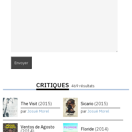
CRITIQUES
469 résultats
The Visit
(2015)
Sicario
(2015)
par
Josué Morel
par
Josué Morel
Ventos de Agosto
Floride
(2014)
(2014)