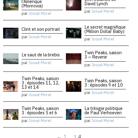
l’Amérique
David Lynch
(Monrovia)
par
Josué Morel
par
Josué Morel
Le secret magnifique
Clint et son portrait
(Million Dollar Baby)
par
Josué Morel
par
Josué Morel
Twin Peaks, saison
Le saut de la brebis
3 — Revenir
par
Josué Morel
par
Josué Morel
Twin Peaks, saison
Twin Peaks, saison
3 : épisodes 11, 12,
3 : épisodes 9 et 10
13 et 14
par
Josué Morel
par
Josué Morel
Twin Peaks, saison
La trilogie politique
3 : épisodes 5 et 6
de Paul Verhoeven
par
Josué Morel
par
Josué Morel
←
1
…
3
4