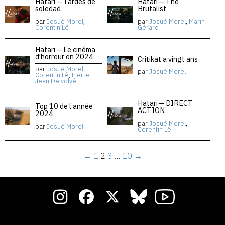
Hatari — Tardes de
Hatari — The
soledad
Brutalist
par
Josué Morel
,
par
Josué Morel
,
Marin
Corentin Lê
Gérard
Hatari — Le cinéma
d’horreur en 2024
Critikat a vingt ans
par
Josué Morel
,
par
Josué Morel
Corentin Lê
,
Pierre-
Jean Delvolvé
Hatari — DIRECT
Top 10 de l’année
ACTION
2024
par
Josué Morel
,
par
Josué Morel
Corentin Lê
←
1
2
3
…
10
→