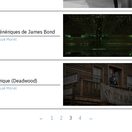
génériques de James Bond
sué Morel
rique (Deadwood)
sué Morel
←
1
2
3
4
→