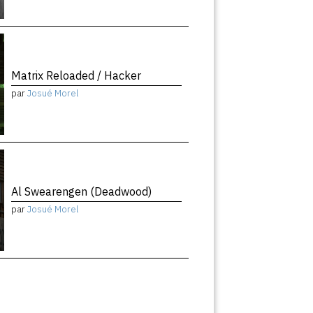
Matrix Reloaded / Hacker
par
Josué Morel
Al Swearengen (Deadwood)
par
Josué Morel