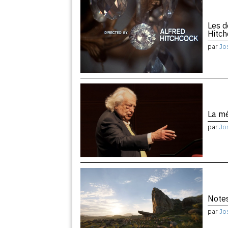
Les d
Hitc
par
Jo
La m
par
Jo
Notes
par
Jo