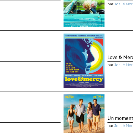
par
Josué Mor
Love & Mer
par
Josué Mor
Un moment
par
Josué Mor