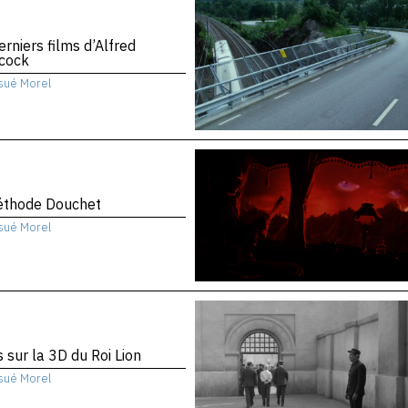
erniers films d’Alfred
hcock
sué Morel
éthode Douchet
sué Morel
 sur la 3D du Roi Lion
sué Morel