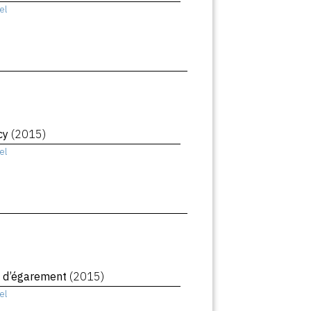
el
cy
(2015)
el
 d’égarement
(2015)
el