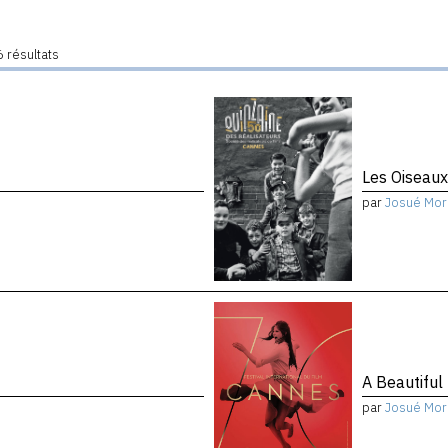
 résultats
Les Oiseau
par
Josué Mor
A Beautiful
par
Josué Mor