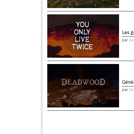
Les 
par
Jo
Géné
par
Jo