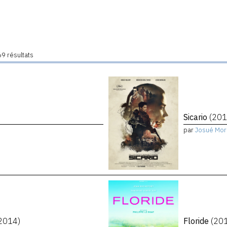
9 résultats
Sicario
(201
par
Josué Mor
2014)
Floride
(20