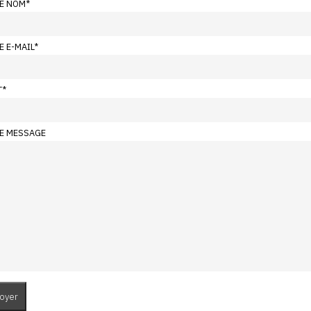
E NOM
*
E E-MAIL
*
T
*
E MESSAGE