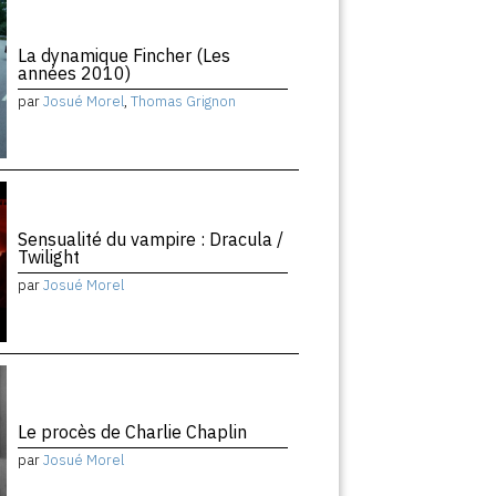
La dynamique Fincher (Les
années 2010)
par
Josué Morel
,
Thomas Grignon
Sensualité du vampire : Dracula /
Twilight
par
Josué Morel
Le procès de Charlie Chaplin
par
Josué Morel