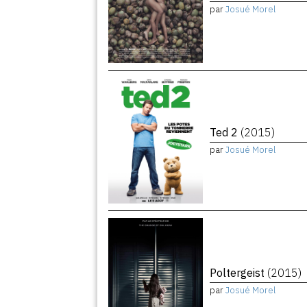
par
Josué Morel
Ted 2
(2015)
par
Josué Morel
Poltergeist
(2015)
par
Josué Morel