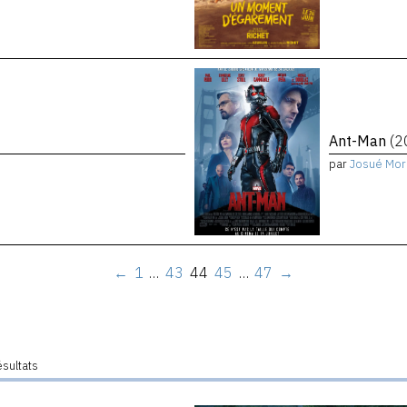
Ant-Man
(2
par
Josué Mor
←
1
…
43
44
45
…
47
→
ésultats