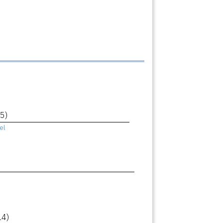
5)
el
14)