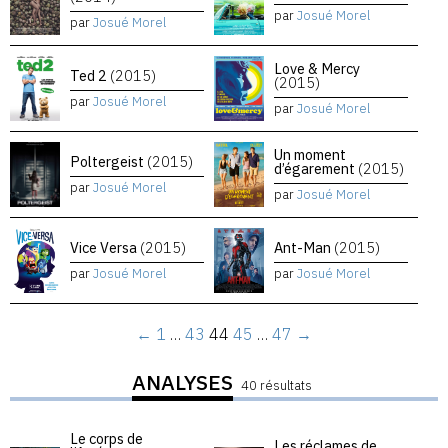
par
Josué Morel
par
Josué Morel
Love & Mercy
Ted 2
(2015)
(2015)
par
Josué Morel
par
Josué Morel
Un moment
Poltergeist
(2015)
d’égarement
(2015)
par
Josué Morel
par
Josué Morel
Vice Versa
(2015)
Ant-Man
(2015)
par
Josué Morel
par
Josué Morel
←
1
…
43
44
45
…
47
→
ANALYSES
40 résultats
Le corps de
Les réclames de