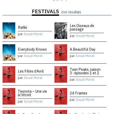
FESTIVALS
266 résultats
Les Oiseaux de
Rafiki
passage
par
Josué Morel
par
Josué Morel
Everybody Knows
A Beautiful Day
par
Josué Morel
par
Josué Morel
Twin Peaks, saison
Les Filles d’Avril
3 : épisodes 1 et 2
par
Josué Morel
par
Josué Morel
Tesnota – Une vie
24 Frames
à l’étroit
par
Josué Morel
par
Josué Morel