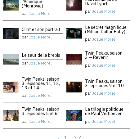
l’Amérique
David Lynch
(Monrovia)
par
Josué Morel
par
Josué Morel
Le secret magnifique
Clint et son portrait
(Million Dollar Baby)
par
Josué Morel
par
Josué Morel
Twin Peaks, saison
Le saut de la brebis
3 — Revenir
par
Josué Morel
par
Josué Morel
Twin Peaks, saison
Twin Peaks, saison
3 : épisodes 11, 12,
3 : épisodes 9 et 10
13 et 14
par
Josué Morel
par
Josué Morel
Twin Peaks, saison
La trilogie politique
3 : épisodes 5 et 6
de Paul Verhoeven
par
Josué Morel
par
Josué Morel
←
1
…
3
4