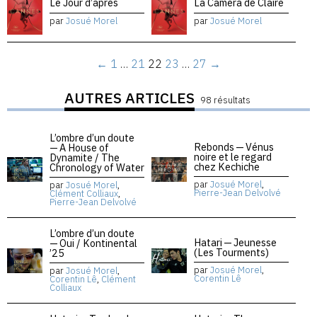
Le Jour d’après
La Caméra de Claire
par
Josué Morel
par
Josué Morel
←
1
…
21
22
23
…
27
→
AUTRES ARTICLES
98 résultats
L’ombre d’un doute
Rebonds — Vénus
— A House of
noire et le regard
Dynamite / The
chez Kechiche
Chronology of Water
par
Josué Morel
,
par
Josué Morel
,
Pierre-Jean Delvolvé
Clément Colliaux
,
Pierre-Jean Delvolvé
L’ombre d’un doute
Hatari — Jeunesse
— Oui / Kontinental
(Les Tourments)
’25
par
Josué Morel
,
par
Josué Morel
,
Corentin Lê
Corentin Lê
,
Clément
Colliaux