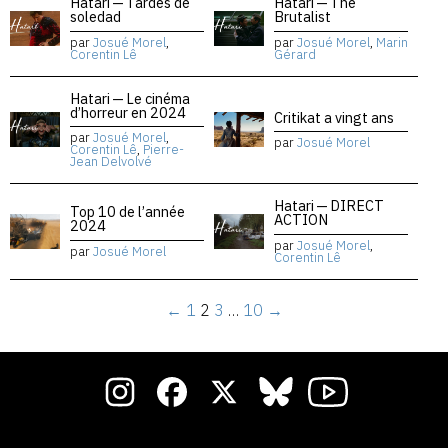
Hatari — Tardes de
Hatari — The
soledad
Brutalist
par
Josué Morel
,
par
Josué Morel
,
Marin
Corentin Lê
Gérard
Hatari — Le cinéma
d’horreur en 2024
Critikat a vingt ans
par
Josué Morel
,
par
Josué Morel
Corentin Lê
,
Pierre-
Jean Delvolvé
Hatari — DIRECT
Top 10 de l’année
ACTION
2024
par
Josué Morel
,
par
Josué Morel
Corentin Lê
←
1
2
3
…
10
→