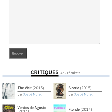
CRITIQUES
469 résultats
The Visit
(2015)
Sicario
(2015)
par
Josué Morel
par
Josué Morel
Ventos de Agosto
Floride
(2014)
(2014)