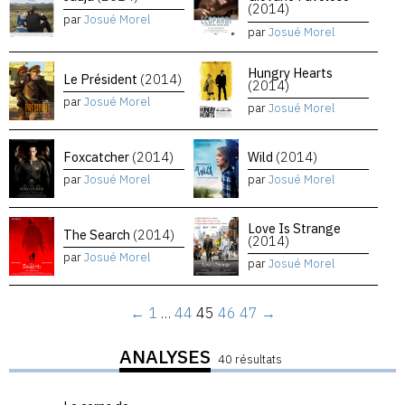
(2014)
par
Josué Morel
par
Josué Morel
Hungry Hearts
Le Président
(2014)
(2014)
par
Josué Morel
par
Josué Morel
Foxcatcher
(2014)
Wild
(2014)
par
Josué Morel
par
Josué Morel
Love Is Strange
The Search
(2014)
(2014)
par
Josué Morel
par
Josué Morel
←
1
…
44
45
46
47
→
ANALYSES
40 résultats