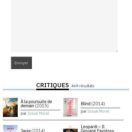
CRITIQUES
469 résultats
À la poursuite de
Blind
(2014)
demain
(2015)
par
Josué Morel
par
Josué Morel
Leopardi – Il
Jauja
(2014)
Giovane Favoloso