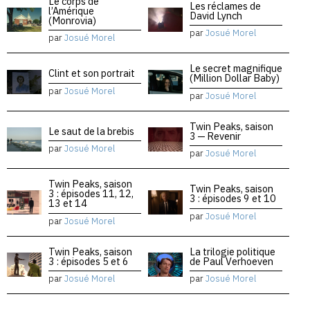
Le corps de
Les réclames de
l’Amérique
David Lynch
(Monrovia)
par
Josué Morel
par
Josué Morel
Le secret magnifique
Clint et son portrait
(Million Dollar Baby)
par
Josué Morel
par
Josué Morel
Twin Peaks, saison
Le saut de la brebis
3 — Revenir
par
Josué Morel
par
Josué Morel
Twin Peaks, saison
Twin Peaks, saison
3 : épisodes 11, 12,
3 : épisodes 9 et 10
13 et 14
par
Josué Morel
par
Josué Morel
Twin Peaks, saison
La trilogie politique
3 : épisodes 5 et 6
de Paul Verhoeven
par
Josué Morel
par
Josué Morel