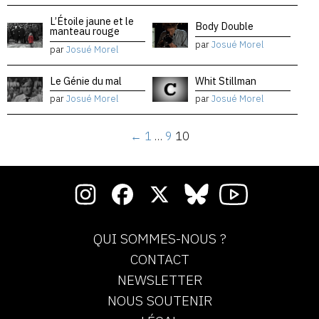
L’Étoile jaune et le
Body Double
manteau rouge
par
Josué Morel
par
Josué Morel
Le Génie du mal
Whit Stillman
par
Josué Morel
par
Josué Morel
←
1
…
9
10
QUI SOMMES-NOUS ?
CONTACT
NEWSLETTER
NOUS SOUTENIR