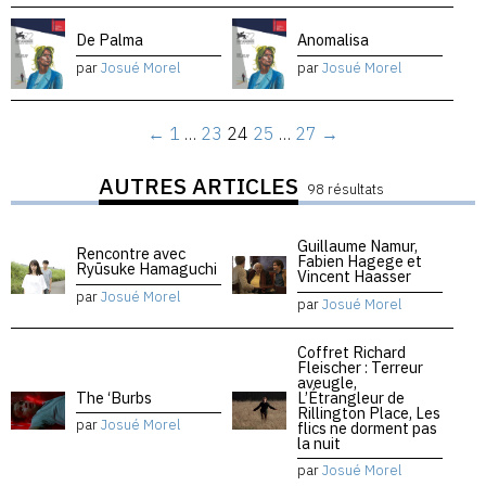
De Palma
Anomalisa
par
Josué Morel
par
Josué Morel
←
1
…
23
24
25
…
27
→
AUTRES ARTICLES
98 résultats
Guillaume Namur,
Rencontre avec
Fabien Hagege et
Ryūsuke Hamaguchi
Vincent Haasser
par
Josué Morel
par
Josué Morel
Coffret Richard
Fleischer : Terreur
aveugle,
The ‘Burbs
L’Étrangleur de
Rillington Place, Les
par
Josué Morel
flics ne dorment pas
la nuit
par
Josué Morel