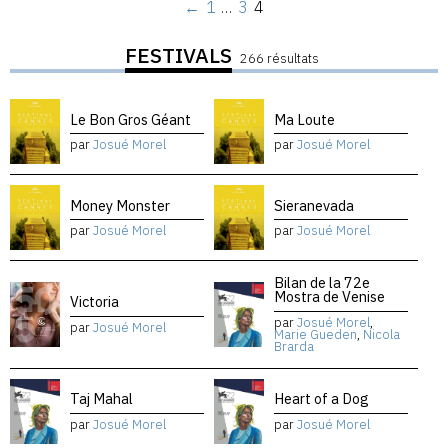
←
1
…
3
4
FESTIVALS
266 résultats
Le Bon Gros Géant
Ma Loute
par
Josué Morel
par
Josué Morel
Money Monster
Sieranevada
par
Josué Morel
par
Josué Morel
Bilan de la 72e
Mostra de Venise
Victoria
par
Josué Morel
,
par
Josué Morel
Marie Gueden
,
Nicola
Brarda
Taj Mahal
Heart of a Dog
par
Josué Morel
par
Josué Morel