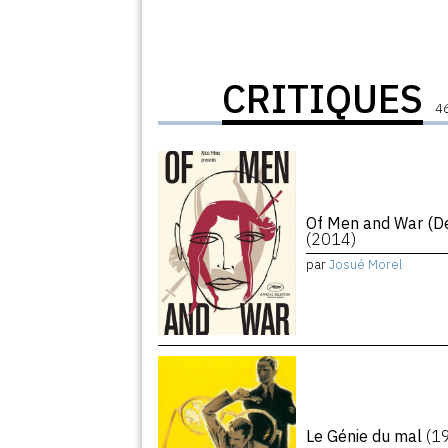
CRITIQUES
46
Of Men and War (De
(2014)
par
Josué Morel
Le Génie du mal
(1