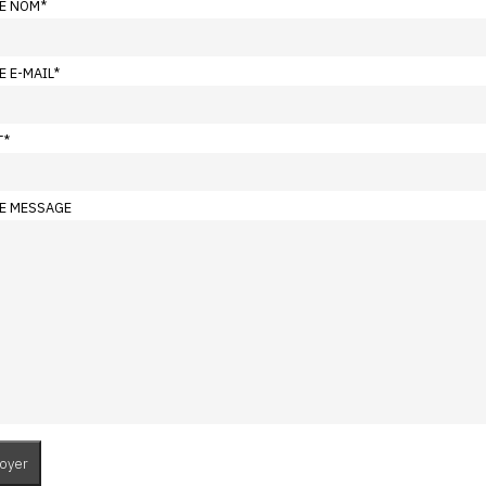
E NOM
*
E E-MAIL
*
T
*
E MESSAGE