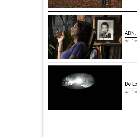
ADN, 
par
Jo
De Lo
par
Jo