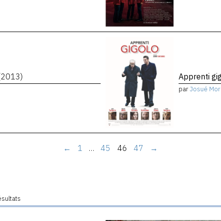
(2013)
Apprenti gi
par
Josué Mor
←
1
…
45
46
47
→
ésultats