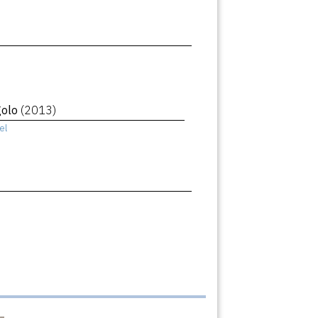
golo
(2013)
el