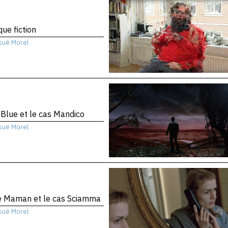
que fiction
sué Morel
 Blue et le cas Mandico
sué Morel
te Maman et le cas Sciamma
sué Morel