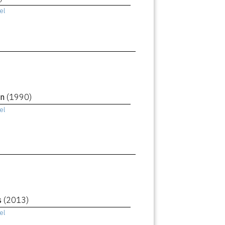
el
an
(1990)
el
s
(2013)
el