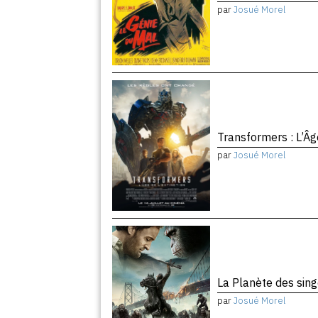
par
Josué Morel
Transformers : L’Âg
par
Josué Morel
La Planète des sing
par
Josué Morel