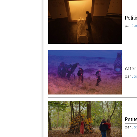
Politi
par
Jo
After
par
Jo
Peti
par
Jo