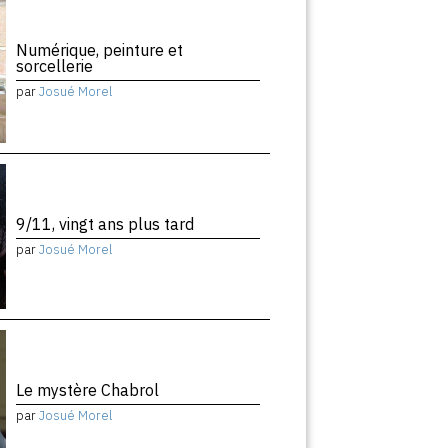
Numérique, peinture et
sorcellerie
par
Josué Morel
9/11, vingt ans plus tard
par
Josué Morel
Le mystère Chabrol
par
Josué Morel