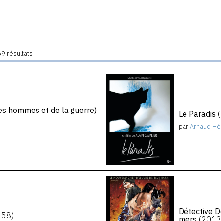
9 résultats
s hommes et de la guerre)
Le Paradis
par
Arnaud Hé
Détective D
958)
mers
(2013