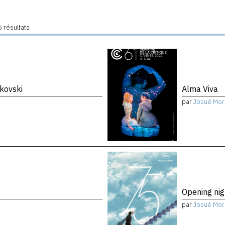
 résultats
kovski
Alma Viva
par
Josué Mor
Opening nig
par
Josué Mor