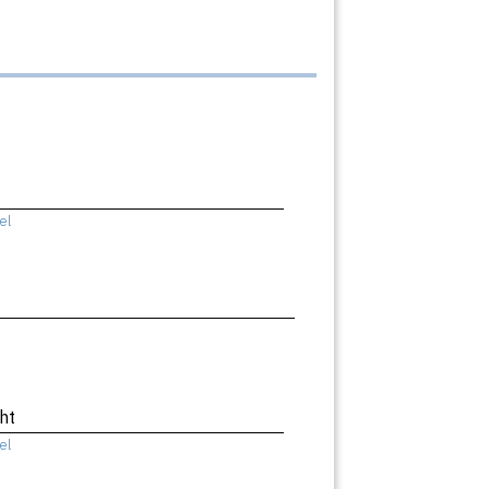
el
ht
el