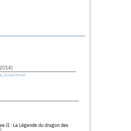
(2014)
e
,
Josué Morel
ee II : La Légende du dragon des
)