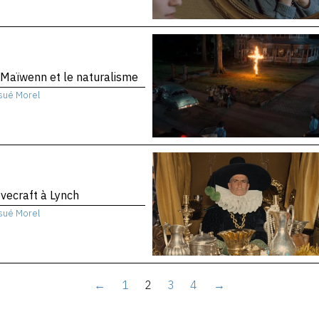
Maïwenn et le naturalisme
sué Morel
vecraft à Lynch
sué Morel
←
1
2
3
4
→