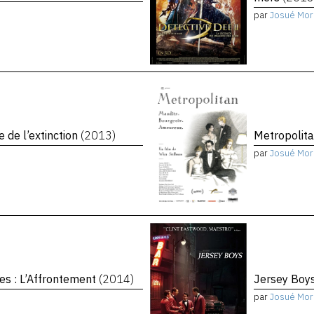
par
Josué Mor
e de l’extinction
(2013)
Metropolit
par
Josué Mor
es : L’Affrontement
(2014)
Jersey Boy
par
Josué Mor