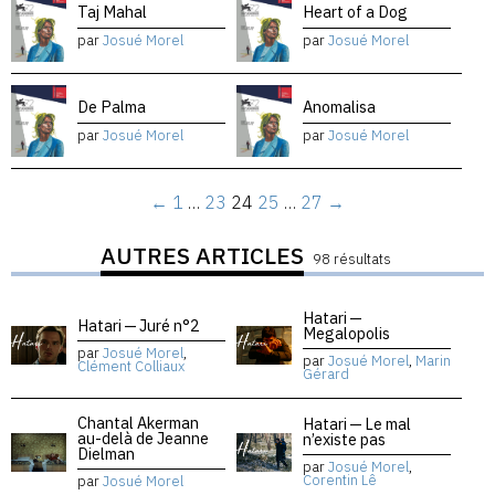
Taj Mahal
Heart of a Dog
par
Josué Morel
par
Josué Morel
De Palma
Anomalisa
par
Josué Morel
par
Josué Morel
←
1
…
23
24
25
…
27
→
AUTRES ARTICLES
98 résultats
Hatari —
Hatari — Juré n°2
Megalopolis
par
Josué Morel
,
par
Josué Morel
,
Marin
Clément Colliaux
Gérard
Chantal Akerman
Hatari — Le mal
au-delà de Jeanne
n’existe pas
Dielman
par
Josué Morel
,
Corentin Lê
par
Josué Morel