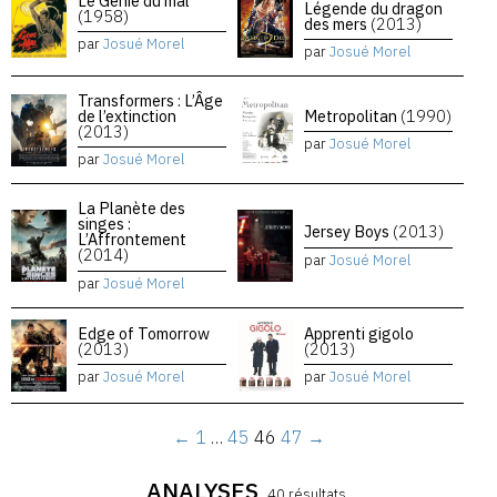
Le Génie du mal
Légende du dragon
(1958)
des mers
(2013)
par
Josué Morel
par
Josué Morel
Transformers : L’Âge
de l’extinction
Metropolitan
(1990)
(2013)
par
Josué Morel
par
Josué Morel
La Planète des
singes :
Jersey Boys
(2013)
L’Affrontement
(2014)
par
Josué Morel
par
Josué Morel
Edge of Tomorrow
Apprenti gigolo
(2013)
(2013)
par
Josué Morel
par
Josué Morel
←
1
…
45
46
47
→
ANALYSES
40 résultats