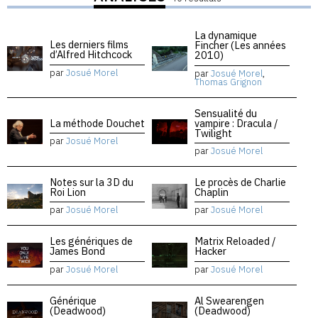
La dynamique
Les derniers films
Fincher (Les années
d’Alfred Hitchcock
2010)
par
Josué Morel
par
Josué Morel
,
Thomas Grignon
Sensualité du
La méthode Douchet
vampire : Dracula /
Twilight
par
Josué Morel
par
Josué Morel
Notes sur la 3D du
Le procès de Charlie
Roi Lion
Chaplin
par
Josué Morel
par
Josué Morel
Les génériques de
Matrix Reloaded /
James Bond
Hacker
par
Josué Morel
par
Josué Morel
Générique
Al Swearengen
(Deadwood)
(Deadwood)