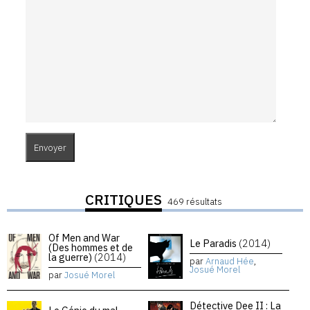
CRITIQUES
469 résultats
Of Men and War
Le Paradis
(2014)
(Des hommes et de
la guerre)
(2014)
par
Arnaud Hée
,
Josué Morel
par
Josué Morel
Détective Dee II : La