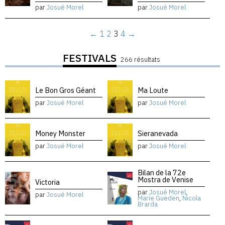
par
Josué Morel
par
Josué Morel
←
1
2
3
4
→
FESTIVALS
266 résultats
Le Bon Gros Géant
Ma Loute
par
Josué Morel
par
Josué Morel
Money Monster
Sieranevada
par
Josué Morel
par
Josué Morel
Bilan de la 72e
Mostra de Venise
Victoria
par
Josué Morel
,
par
Josué Morel
Marie Gueden
,
Nicola
Brarda