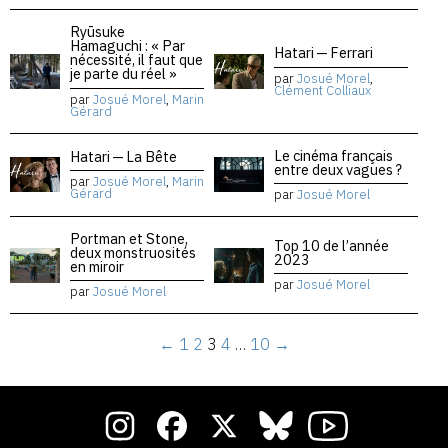
Ryūsuke
Hamaguchi : « Par
Hatari — Ferrari
nécessité, il faut que
je parte du réel »
par
Josué Morel
,
Clément Colliaux
par
Josué Morel
,
Marin
Gérard
Le cinéma français
Hatari — La Bête
entre deux vagues ?
par
Josué Morel
,
Marin
Gérard
par
Josué Morel
Portman et Stone,
Top 10 de l’année
deux monstruosités
2023
en miroir
par
Josué Morel
par
Josué Morel
←
1
2
3
4
…
10
→