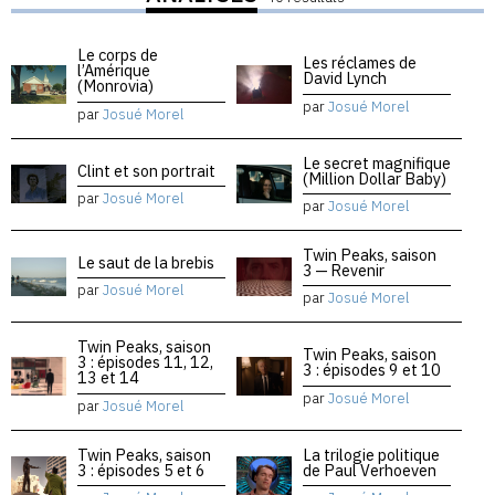
Le corps de
Les réclames de
l’Amérique
David Lynch
(Monrovia)
par
Josué Morel
par
Josué Morel
Le secret magnifique
Clint et son portrait
(Million Dollar Baby)
par
Josué Morel
par
Josué Morel
Twin Peaks, saison
Le saut de la brebis
3 — Revenir
par
Josué Morel
par
Josué Morel
Twin Peaks, saison
Twin Peaks, saison
3 : épisodes 11, 12,
3 : épisodes 9 et 10
13 et 14
par
Josué Morel
par
Josué Morel
Twin Peaks, saison
La trilogie politique
3 : épisodes 5 et 6
de Paul Verhoeven