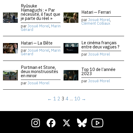
Ryūsuke
Hamaguchi : « Par
Hatari — Ferrari
nécessité, il faut que
je parte du réel »
par
Josué Morel
,
Clément Colliaux
par
Josué Morel
,
Marin
Gérard
Le cinéma français
Hatari — La Bête
entre deux vagues ?
par
Josué Morel
,
Marin
Gérard
par
Josué Morel
Portman et Stone,
Top 10 de l’année
deux monstruosités
2023
en miroir
par
Josué Morel
par
Josué Morel
←
1
2
3
4
…
10
→