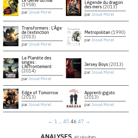
Le Génie du mal
Légende du dragon
(1958)
des mers
(2013)
par
Josué Morel
par
Josué Morel
Transformers : L’Âge
de l’extinction
Metropolitan
(1990)
(2013)
par
Josué Morel
par
Josué Morel
La Planète des
singes :
Jersey Boys
(2013)
L’Affrontement
(2014)
par
Josué Morel
par
Josué Morel
Edge of Tomorrow
Apprenti gigolo
(2013)
(2013)
par
Josué Morel
par
Josué Morel
←
1
…
45
46
47
→
ANALYSES
40 résultats