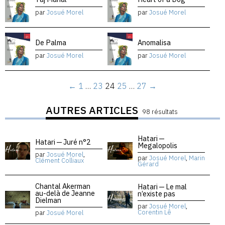
par
Josué Morel
par
Josué Morel
De Palma
Anomalisa
par
Josué Morel
par
Josué Morel
←
1
…
23
24
25
…
27
→
AUTRES ARTICLES
98 résultats
Hatari —
Hatari — Juré n°2
Megalopolis
par
Josué Morel
,
par
Josué Morel
,
Marin
Clément Colliaux
Gérard
Chantal Akerman
Hatari — Le mal
au-delà de Jeanne
n’existe pas
Dielman
par
Josué Morel
,
Corentin Lê
par
Josué Morel