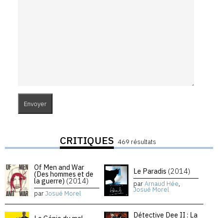
CRITIQUES
469 résultats
Of Men and War
Le Paradis
(2014)
(Des hommes et de
la guerre)
(2014)
par
Arnaud Hée
,
Josué Morel
par
Josué Morel
Détective Dee II : La