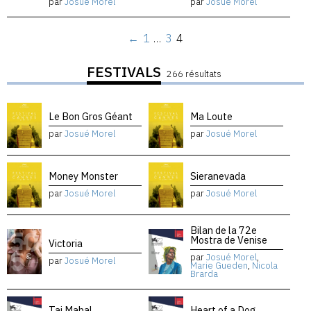
par
Josué Morel
par
Josué Morel
←
1
…
3
4
FESTIVALS
266 résultats
Le Bon Gros Géant
Ma Loute
par
Josué Morel
par
Josué Morel
Money Monster
Sieranevada
par
Josué Morel
par
Josué Morel
Bilan de la 72e
Mostra de Venise
Victoria
par
Josué Morel
,
par
Josué Morel
Marie Gueden
,
Nicola
Brarda
Taj Mahal
Heart of a Dog