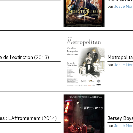
par
Josué Mor
e de l’extinction
(2013)
Metropolit
par
Josué Mor
es : L’Affrontement
(2014)
Jersey Boy
par
Josué Mor