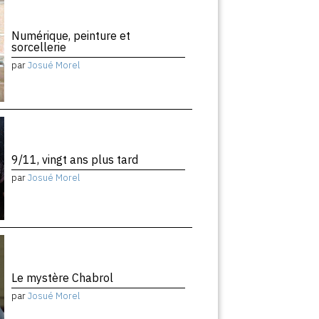
Numérique, peinture et
sorcellerie
par
Josué Morel
9/11, vingt ans plus tard
par
Josué Morel
Le mystère Chabrol
par
Josué Morel