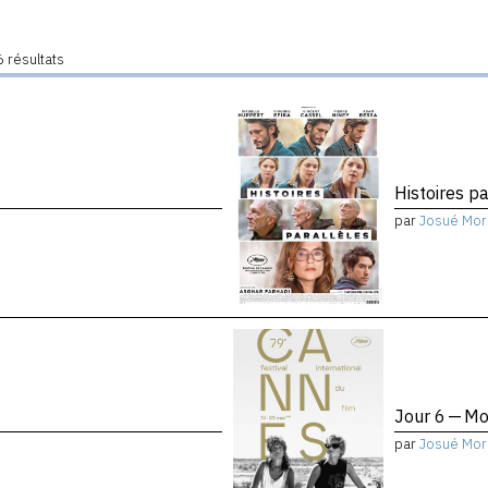
 résultats
Histoires pa
par
Josué Mor
Jour 6 — Mo
par
Josué Mor