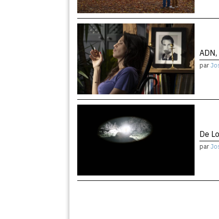
ADN, 
par
Jo
De Lo
par
Jo