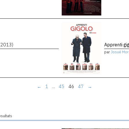
(2013)
Apprenti gi
par
Josué Mor
←
1
…
45
46
47
→
ésultats