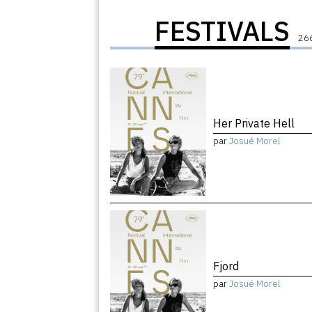
FESTIVALS
266
Her Private Hell
par
Josué Morel
Fjord
par
Josué Morel