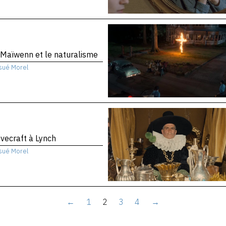
Maïwenn et le naturalisme
sué Morel
vecraft à Lynch
sué Morel
←
1
2
3
4
→