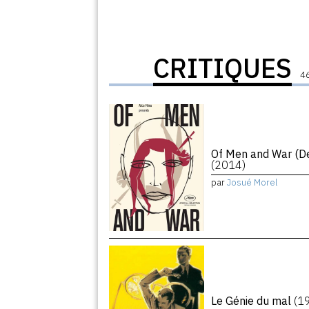
CRITIQUES
46
Of Men and War (De
(2014)
par
Josué Morel
Le Génie du mal
(1