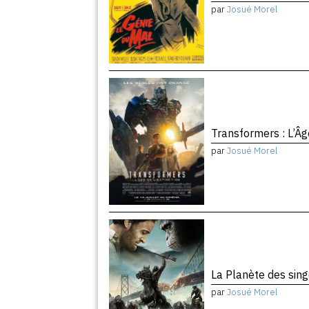
par
Josué Morel
Transformers : L’Âg
par
Josué Morel
La Planète des sing
par
Josué Morel