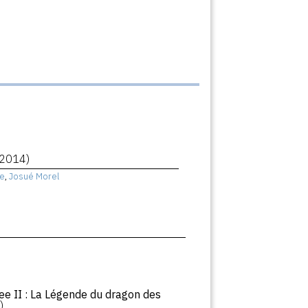
(2014)
e
,
Josué Morel
ee II : La Légende du dragon des
)