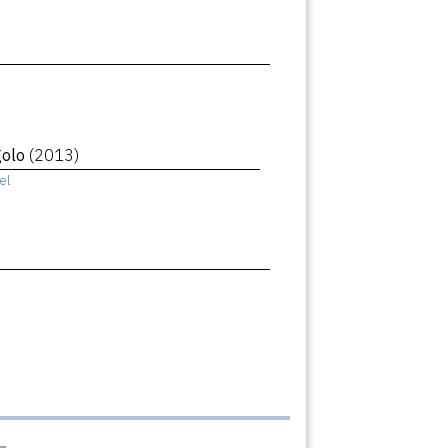
golo
(2013)
el