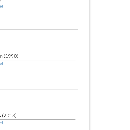
el
an
(1990)
el
s
(2013)
el