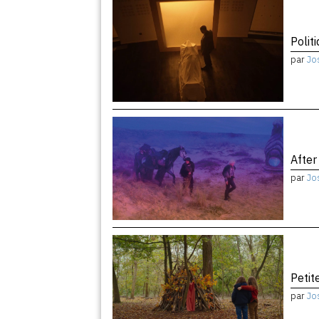
Politi
par
Jo
After
par
Jo
Peti
par
Jo