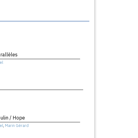
rallèles
el
ulin / Hope
el
,
Marin Gérard