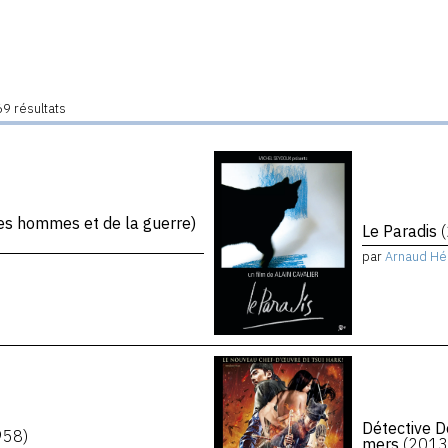
9 résultats
s hommes et de la guerre)
Le Paradis
par
Arnaud Hé
Détective D
958)
mers
(2013