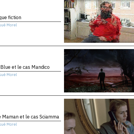
que fiction
sué Morel
 Blue et le cas Mandico
sué Morel
te Maman et le cas Sciamma
sué Morel