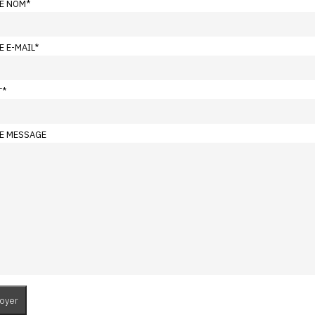
E NOM
*
E E-MAIL
*
T
*
E MESSAGE