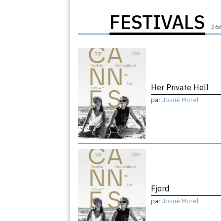
FESTIVALS
266
Her Private Hell
par
Josué Morel
Fjord
par
Josué Morel