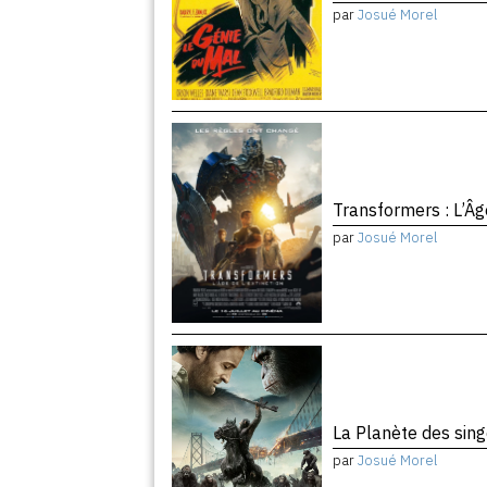
par
Josué Morel
Transformers : L’Âg
par
Josué Morel
La Planète des sing
par
Josué Morel