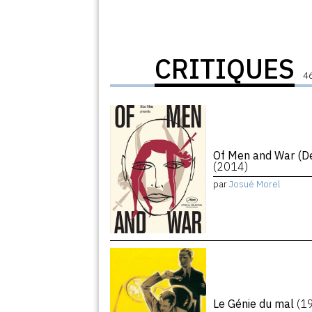
CRITIQUES
46
Of Men and War (De
(2014)
par
Josué Morel
Le Génie du mal
(1