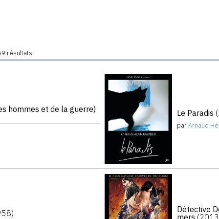
9 résultats
s hommes et de la guerre)
Le Paradis
par
Arnaud Hé
Détective D
958)
mers
(2013