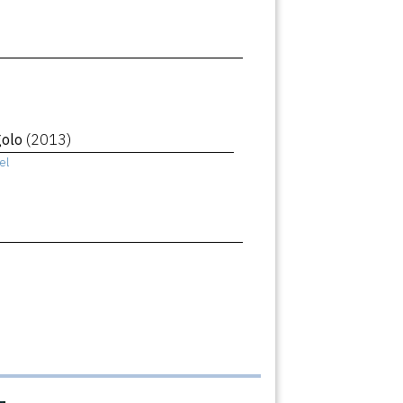
golo
(2013)
el