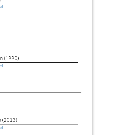
el
an
(1990)
el
s
(2013)
el