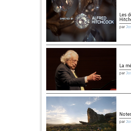
Les d
Hitc
par
Jo
La m
par
Jo
Notes
par
Jo