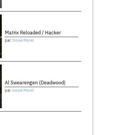
Matrix Reloaded / Hacker
par
Josué Morel
Al Swearengen (Deadwood)
par
Josué Morel