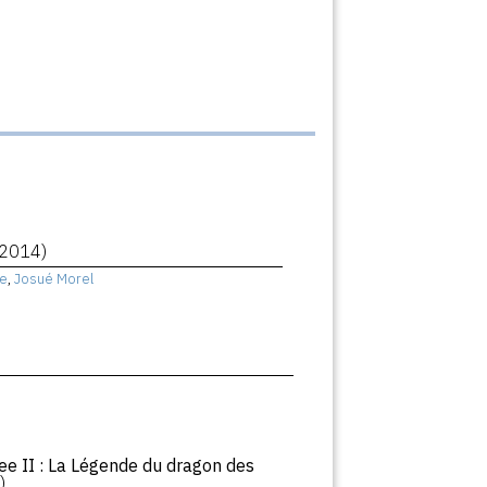
(2014)
e
,
Josué Morel
ee II : La Légende du dragon des
)