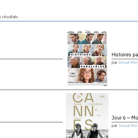
 résultats
Histoires pa
par
Josué Mor
Jour 6 — Mo
par
Josué Mor