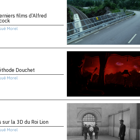
erniers films d’Alfred
hcock
sué Morel
éthode Douchet
sué Morel
 sur la 3D du Roi Lion
sué Morel