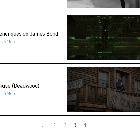
génériques de James Bond
sué Morel
rique (Deadwood)
sué Morel
←
1
2
3
4
→