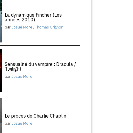
La dynamique Fincher (Les
années 2010)
par
Josué Morel
,
Thomas Grignon
Sensualité du vampire : Dracula /
Twilight
par
Josué Morel
Le procès de Charlie Chaplin
par
Josué Morel