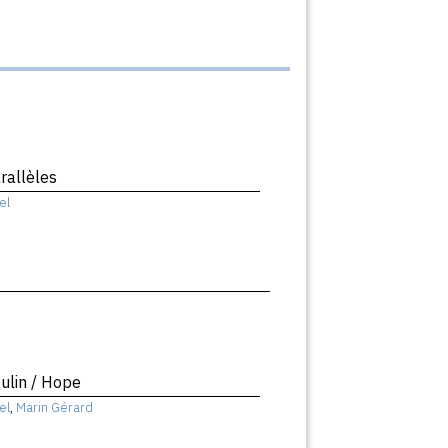
rallèles
el
ulin / Hope
el
,
Marin Gérard