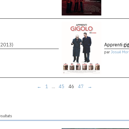
(2013)
Apprenti gi
par
Josué Mor
←
1
…
45
46
47
→
ésultats