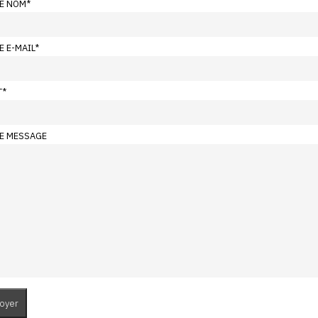
E NOM
*
E E-MAIL
*
T
*
E MESSAGE