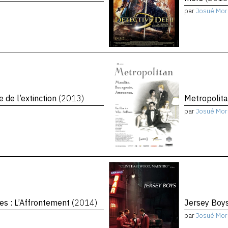
par
Josué Mor
e de l’extinction
(2013)
Metropolit
par
Josué Mor
es : L’Affrontement
(2014)
Jersey Boy
par
Josué Mor