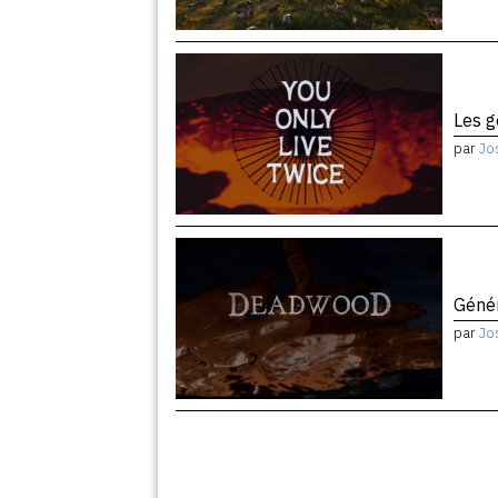
Les 
par
Jo
Géné
par
Jo