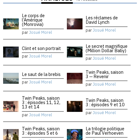
Le corps de
Les réclames de
l’Amérique
David Lynch
(Monrovia)
par
Josué Morel
par
Josué Morel
Le secret magnifique
Clint et son portrait
(Million Dollar Baby)
par
Josué Morel
par
Josué Morel
Twin Peaks, saison
Le saut de la brebis
3 — Revenir
par
Josué Morel
par
Josué Morel
Twin Peaks, saison
Twin Peaks, saison
3 : épisodes 11, 12,
3 : épisodes 9 et 10
13 et 14
par
Josué Morel
par
Josué Morel
Twin Peaks, saison
La trilogie politique
3 : épisodes 5 et 6
de Paul Verhoeven