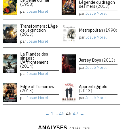
Le Génie du mal
Légende du dragon
(1958)
des mers
(2013)
par
Josué Morel
par
Josué Morel
Transformers : L’Âge
de l’extinction
Metropolitan
(1990)
(2013)
par
Josué Morel
par
Josué Morel
La Planète des
singes :
Jersey Boys
(2013)
L’Affrontement
(2014)
par
Josué Morel
par
Josué Morel
Edge of Tomorrow
Apprenti gigolo
(2013)
(2013)
par
Josué Morel
par
Josué Morel
←
1
…
45
46
47
→
ANALYSES
40 résultats