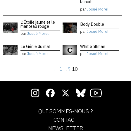
la nuit
par
Josué Morel
L’Étoile jaune et le
Body Double
manteau rouge
par
Josué Morel
par
Josué Morel
Le Génie du mal
Whit Stillman
par
Josué Morel
par
Josué Morel
←
1
…
9
10
QUI SOMMES-NOUS ?
CONTACT
NEWSLETTER