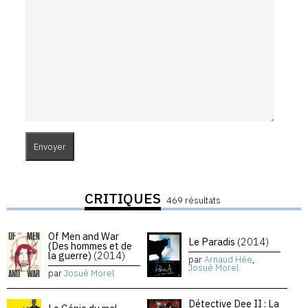
CRITIQUES
469 résultats
Of Men and War
Le Paradis
(2014)
(Des hommes et de
la guerre)
(2014)
par
Arnaud Hée
,
Josué Morel
par
Josué Morel
Détective Dee II : La