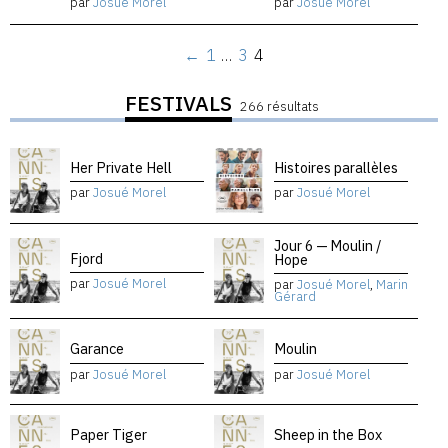
par
Josué Morel
par
Josué Morel
←
1
…
3
4
FESTIVALS
266 résultats
Her Private Hell
Histoires parallèles
par
Josué Morel
par
Josué Morel
Jour 6 — Moulin /
Fjord
Hope
par
Josué Morel
par
Josué Morel
,
Marin
Gérard
Garance
Moulin
par
Josué Morel
par
Josué Morel
Paper Tiger
Sheep in the Box