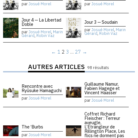
par
Josué Morel
par
Josué Morel
Jour 4 — La Libertad
Jour 3 — Soudain
Doble
par
Josué Morel
,
Marin
par
Josué Morel
,
Marin
Gérard
,
Robin Vaz
Gérard
,
Robin Vaz
←
1
2
3
…
27
→
AUTRES ARTICLES
98 résultats
Guillaume Namur,
Rencontre avec
Fabien Hagege et
Ryūsuke Hamaguchi
Vincent Haasser
par
Josué Morel
par
Josué Morel
Coffret Richard
Fleischer : Terreur
aveugle,
The ‘Burbs
L’Étrangleur de
Rillington Place, Les
par
Josué Morel
flics ne dorment pas