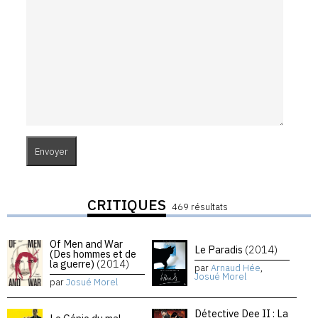
CRITIQUES
469 résultats
Of Men and War
Le Paradis
(2014)
(Des hommes et de
la guerre)
(2014)
par
Arnaud Hée
,
Josué Morel
par
Josué Morel
Détective Dee II : La