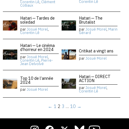
Corentin Lê
Corentin Lê
,
Clément
Colliaux
Hatari — Tardes de
Hatari — The
soledad
Brutalist
par
Josué Morel
,
par
Josué Morel
,
Marin
Corentin Lê
Gérard
Hatari — Le cinéma
d’horreur en 2024
Critikat a vingt ans
par
Josué Morel
,
par
Josué Morel
Corentin Lê
,
Pierre-
Jean Delvolvé
Hatari — DIRECT
Top 10 de l’année
ACTION
2024
par
Josué Morel
,
par
Josué Morel
Corentin Lê
←
1
2
3
…
10
→