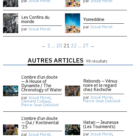
par
Josué Morel
par
Josué Morel
Les Confins du
Yomeddine
monde
par
Josué Morel
par
Josué Morel
←
1
…
20
21
22
…
27
→
AUTRES ARTICLES
98 résultats
L’ombre d’un doute
Rebonds — Vénus
— A House of
noire et le regard
Dynamite / The
chez Kechiche
Chronology of Water
par
Josué Morel
,
par
Josué Morel
,
Pierre-Jean Delvolvé
Clément Colliaux
,
Pierre-Jean Delvolvé
L’ombre d’un doute
Hatari — Jeunesse
— Oui / Kontinental
(Les Tourments)
’25
par
Josué Morel
,
par
Josué Morel
,