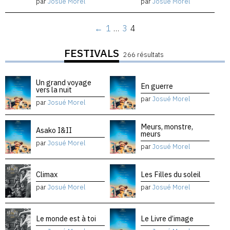
par
Josué Morel
par
Josué Morel
←
1
…
3
4
FESTIVALS
266 résultats
Un grand voyage
En guerre
vers la nuit
par
Josué Morel
par
Josué Morel
Meurs, monstre,
Asako I&II
meurs
par
Josué Morel
par
Josué Morel
Climax
Les Filles du soleil
par
Josué Morel
par
Josué Morel
Le monde est à toi
Le Livre d’image