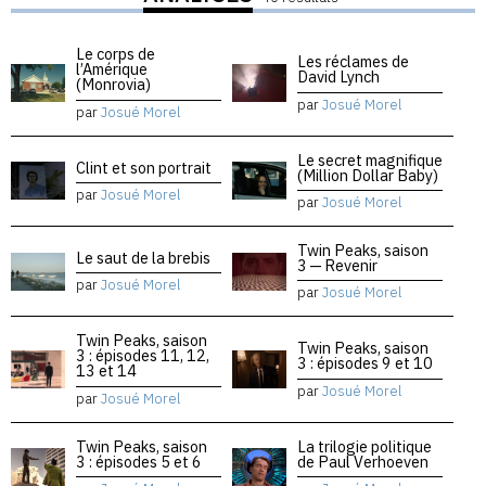
Le corps de
Les réclames de
l’Amérique
David Lynch
(Monrovia)
par
Josué Morel
par
Josué Morel
Le secret magnifique
Clint et son portrait
(Million Dollar Baby)
par
Josué Morel
par
Josué Morel
Twin Peaks, saison
Le saut de la brebis
3 — Revenir
par
Josué Morel
par
Josué Morel
Twin Peaks, saison
Twin Peaks, saison
3 : épisodes 11, 12,
3 : épisodes 9 et 10
13 et 14
par
Josué Morel
par
Josué Morel
Twin Peaks, saison
La trilogie politique
3 : épisodes 5 et 6
de Paul Verhoeven