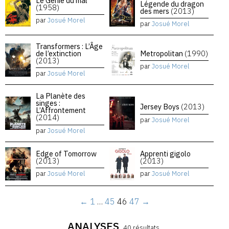
Le Génie du mal
Légende du dragon
(1958)
des mers
(2013)
par
Josué Morel
par
Josué Morel
Transformers : L’Âge
de l’extinction
Metropolitan
(1990)
(2013)
par
Josué Morel
par
Josué Morel
La Planète des
singes :
Jersey Boys
(2013)
L’Affrontement
(2014)
par
Josué Morel
par
Josué Morel
Edge of Tomorrow
Apprenti gigolo
(2013)
(2013)
par
Josué Morel
par
Josué Morel
←
1
…
45
46
47
→
ANALYSES
40 résultats