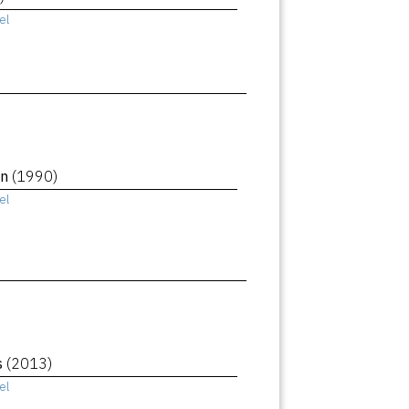
el
an
(1990)
el
s
(2013)
el