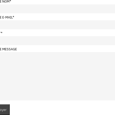
E NOM
*
E E-MAIL
*
T
*
E MESSAGE