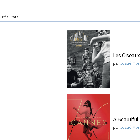
 résultats
Les Oiseau
par
Josué Mor
A Beautiful
par
Josué Mor