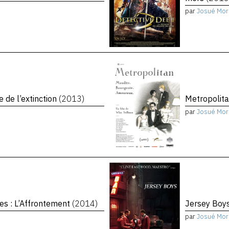
par
Josué Mor
e de l’extinction
(2013)
Metropolit
par
Josué Mor
es : L’Affrontement
(2014)
Jersey Boy
par
Josué Mor