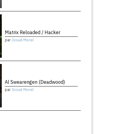
Matrix Reloaded / Hacker
par
Josué Morel
Al Swearengen (Deadwood)
par
Josué Morel