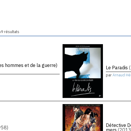
9 résultats
s hommes et de la guerre)
Le Paradis
par
Arnaud Hé
Détective D
958)
mers
(2013