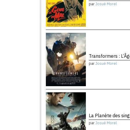
par
Josué Morel
Transformers : L’Âg
par
Josué Morel
La Planète des sing
par
Josué Morel