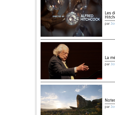
Les d
Hitc
par
Jo
La m
par
Jo
Notes
par
Jo