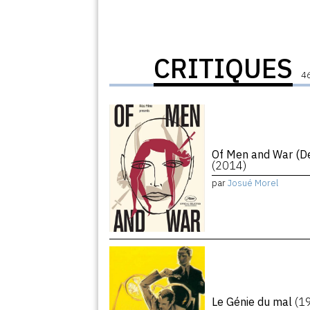
CRITIQUES
46
Of Men and War (De
(2014)
par
Josué Morel
Le Génie du mal
(1