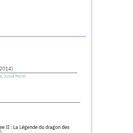
(2014)
e
,
Josué Morel
ee II : La Légende du dragon des
)