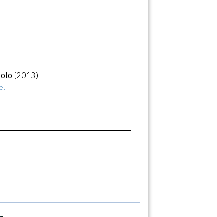
golo
(2013)
el