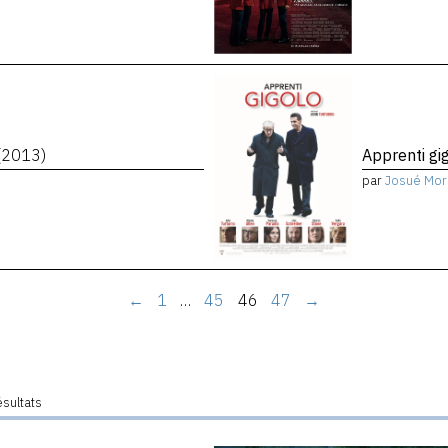
(2013)
Apprenti gi
par
Josué Mor
←
1
…
45
46
47
→
ésultats