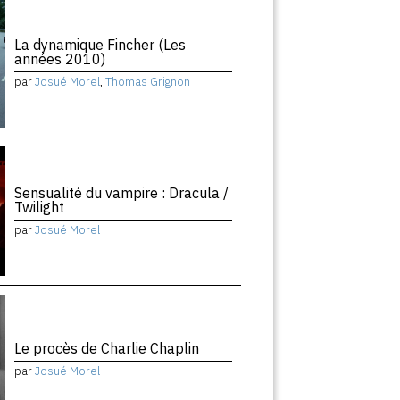
La dynamique Fincher (Les
années 2010)
par
Josué Morel
,
Thomas Grignon
Sensualité du vampire : Dracula /
Twilight
par
Josué Morel
Le procès de Charlie Chaplin
par
Josué Morel