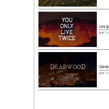
Les 
par
Jo
Géné
par
Jo