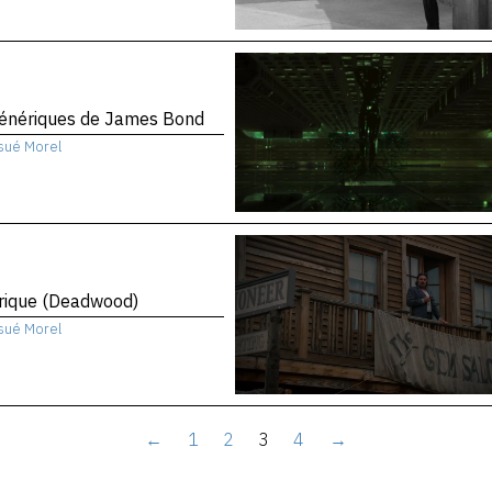
génériques de James Bond
sué Morel
rique (Deadwood)
sué Morel
←
1
2
3
4
→