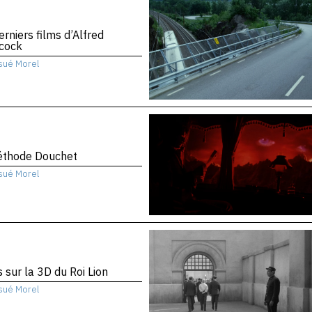
erniers films d’Alfred
hcock
sué Morel
éthode Douchet
sué Morel
 sur la 3D du Roi Lion
sué Morel