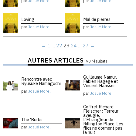
par
Josué Morel
par
Josué Morel
Loving
Mal de pierres
par
Josué Morel
par
Josué Morel
←
1
…
22
23
24
…
27
→
AUTRES ARTICLES
98 résultats
Guillaume Namur,
Rencontre avec
Fabien Hagege et
Ryūsuke Hamaguchi
Vincent Haasser
par
Josué Morel
par
Josué Morel
Coffret Richard
Fleischer : Terreur
aveugle,
The ‘Burbs
L’Étrangleur de
Rillington Place, Les
par
Josué Morel
flics ne dorment pas
la nuit