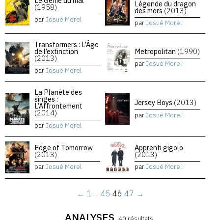
Le Génie du mal
Légende du dragon
(1958)
des mers
(2013)
par
Josué Morel
par
Josué Morel
Transformers : L’Âge
de l’extinction
Metropolitan
(1990)
(2013)
par
Josué Morel
par
Josué Morel
La Planète des
singes :
Jersey Boys
(2013)
L’Affrontement
(2014)
par
Josué Morel
par
Josué Morel
Edge of Tomorrow
Apprenti gigolo
(2013)
(2013)
par
Josué Morel
par
Josué Morel
←
1
…
45
46
47
→
ANALYSES
40 résultats