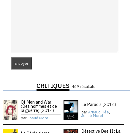
CRITIQUES
469 résultats
Of Men and War
Le Paradis
(2014)
(Des hommes et de
la guerre)
(2014)
par
Arnaud Hée
,
Josué Morel
par
Josué Morel
Détective Dee II : La