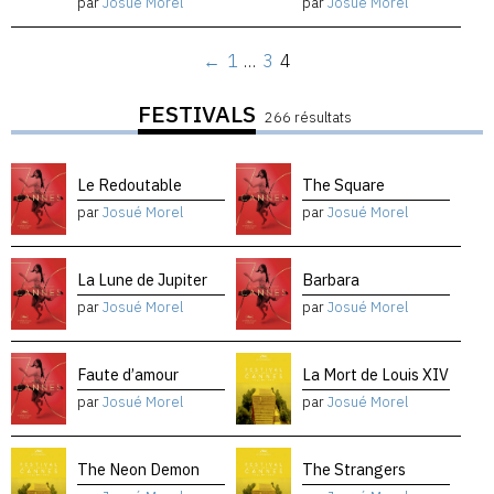
par
Josué Morel
par
Josué Morel
←
1
…
3
4
FESTIVALS
266 résultats
Le Redoutable
The Square
par
Josué Morel
par
Josué Morel
La Lune de Jupiter
Barbara
par
Josué Morel
par
Josué Morel
Faute d’amour
La Mort de Louis XIV
par
Josué Morel
par
Josué Morel
The Neon Demon
The Strangers