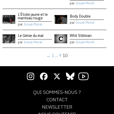
par
Josué Morel
L’Étoile jaune et le
Body Double
manteau rouge
par
Josué Morel
par
Josué Morel
Le Génie du mal
Whit Stillman
par
Josué Morel
par
Josué Morel
←
1
…
9
10
QUI SOMMES-NOUS ?
CONTACT
NEWSLETTER