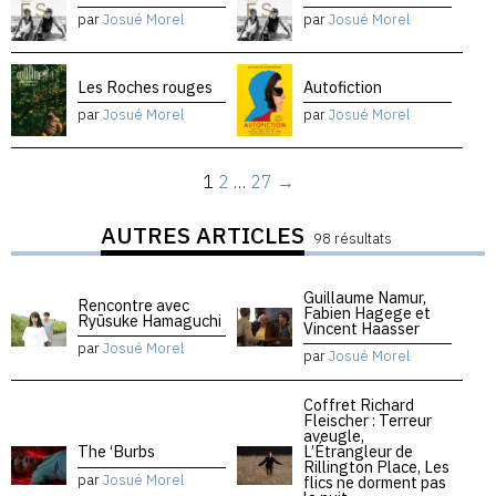
par
Josué Morel
par
Josué Morel
Les Roches rouges
Autofiction
par
Josué Morel
par
Josué Morel
1
2
…
27
→
AUTRES ARTICLES
98 résultats
Guillaume Namur,
Rencontre avec
Fabien Hagege et
Ryūsuke Hamaguchi
Vincent Haasser
par
Josué Morel
par
Josué Morel
Coffret Richard
Fleischer : Terreur
aveugle,
The ‘Burbs
L’Étrangleur de
Rillington Place, Les
par
Josué Morel
flics ne dorment pas