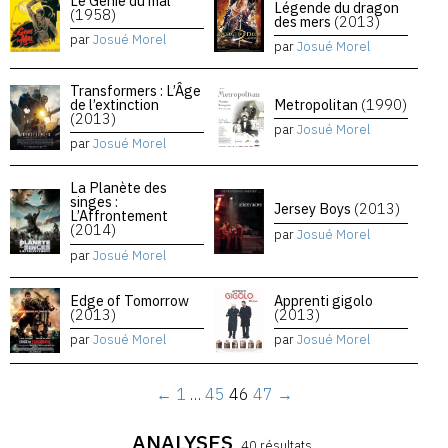
Le Génie du mal
Légende du dragon
(1958)
des mers
(2013)
par
Josué Morel
par
Josué Morel
Transformers : L’Âge
de l’extinction
Metropolitan
(1990)
(2013)
par
Josué Morel
par
Josué Morel
La Planète des
singes :
Jersey Boys
(2013)
L’Affrontement
(2014)
par
Josué Morel
par
Josué Morel
Edge of Tomorrow
Apprenti gigolo
(2013)
(2013)
par
Josué Morel
par
Josué Morel
←
1
…
45
46
47
→
ANALYSES
40 résultats