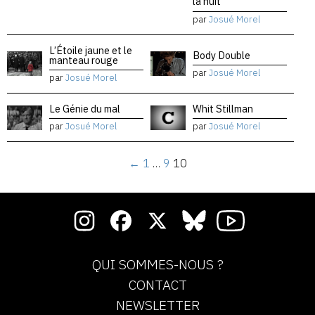
la nuit
par
Josué Morel
L’Étoile jaune et le
Body Double
manteau rouge
par
Josué Morel
par
Josué Morel
Le Génie du mal
Whit Stillman
par
Josué Morel
par
Josué Morel
←
1
…
9
10
QUI SOMMES-NOUS ?
CONTACT
NEWSLETTER