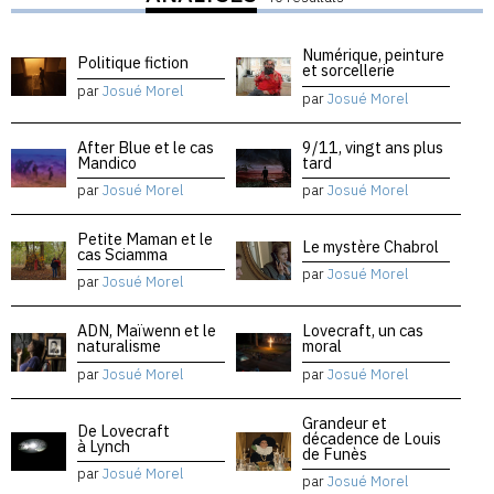
Numérique, peinture
Politique fiction
et sorcellerie
par
Josué Morel
par
Josué Morel
After Blue et le cas
9/11, vingt ans plus
Mandico
tard
par
Josué Morel
par
Josué Morel
Petite Maman et le
Le mystère Chabrol
cas Sciamma
par
Josué Morel
par
Josué Morel
ADN, Maïwenn et le
Lovecraft, un cas
naturalisme
moral
par
Josué Morel
par
Josué Morel
Grandeur et
De Lovecraft
décadence de Louis
à Lynch
de Funès
par
Josué Morel
par
Josué Morel