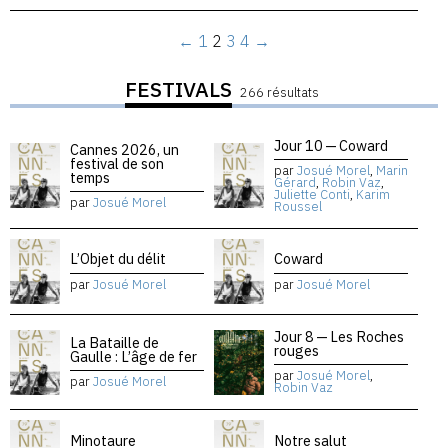
←
1
2
3
4
→
FESTIVALS
266 résultats
Jour 10 — Coward
Cannes 2026, un
festival de son
par
Josué Morel
,
Marin
temps
Gérard
,
Robin Vaz
,
Juliette Conti
,
Karim
par
Josué Morel
Roussel
L’Objet du délit
Coward
par
Josué Morel
par
Josué Morel
Jour 8 — Les Roches
La Bataille de
rouges
Gaulle : L’âge de fer
par
Josué Morel
,
par
Josué Morel
Robin Vaz
Minotaure
Notre salut