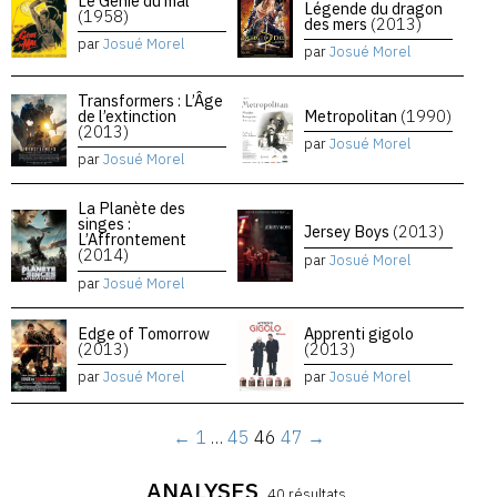
Le Génie du mal
Légende du dragon
(1958)
des mers
(2013)
par
Josué Morel
par
Josué Morel
Transformers : L’Âge
de l’extinction
Metropolitan
(1990)
(2013)
par
Josué Morel
par
Josué Morel
La Planète des
singes :
Jersey Boys
(2013)
L’Affrontement
(2014)
par
Josué Morel
par
Josué Morel
Edge of Tomorrow
Apprenti gigolo
(2013)
(2013)
par
Josué Morel
par
Josué Morel
←
1
…
45
46
47
→
ANALYSES
40 résultats