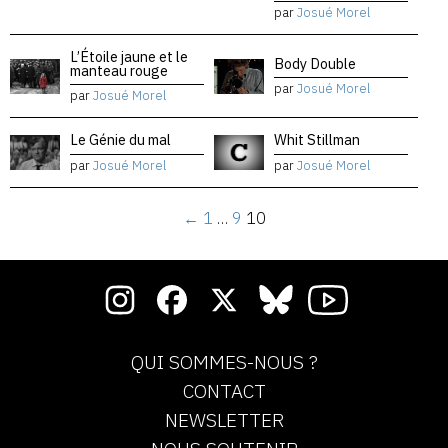
par
Josué Morel
L’Étoile jaune et le
Body Double
manteau rouge
par
Josué Morel
par
Josué Morel
Le Génie du mal
Whit Stillman
par
Josué Morel
par
Josué Morel
←
1
…
9
10
QUI SOMMES-NOUS ?
CONTACT
NEWSLETTER