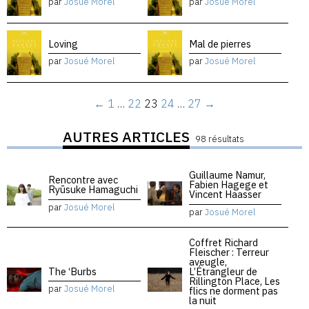
par
Josué Morel
par
Josué Morel
Loving
Mal de pierres
par
Josué Morel
par
Josué Morel
←
1
…
22
23
24
…
27
→
AUTRES ARTICLES
98 résultats
Guillaume Namur,
Rencontre avec
Fabien Hagege et
Ryūsuke Hamaguchi
Vincent Haasser
par
Josué Morel
par
Josué Morel
Coffret Richard
Fleischer : Terreur
aveugle,
The ‘Burbs
L’Étrangleur de
Rillington Place, Les
par
Josué Morel
flics ne dorment pas
la nuit