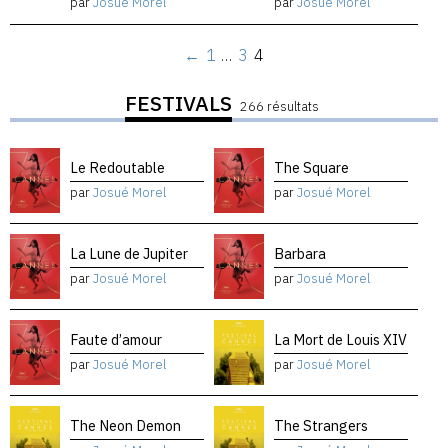
par
Josué Morel
par
Josué Morel
←
1
…
3
4
FESTIVALS
266 résultats
Le Redoutable
The Square
par
Josué Morel
par
Josué Morel
La Lune de Jupiter
Barbara
par
Josué Morel
par
Josué Morel
Faute d’amour
La Mort de Louis XIV
par
Josué Morel
par
Josué Morel
The Neon Demon
The Strangers