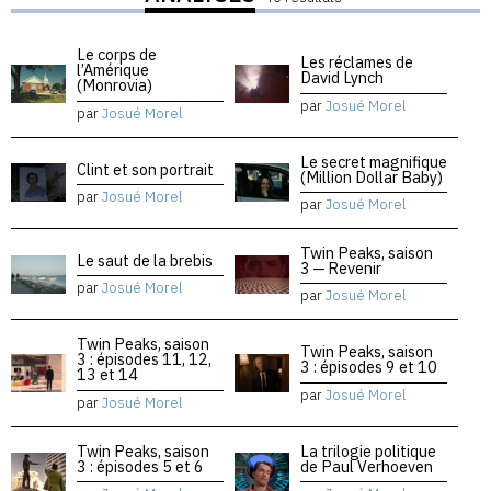
Le corps de
Les réclames de
l’Amérique
David Lynch
(Monrovia)
par
Josué Morel
par
Josué Morel
Le secret magnifique
Clint et son portrait
(Million Dollar Baby)
par
Josué Morel
par
Josué Morel
Twin Peaks, saison
Le saut de la brebis
3 — Revenir
par
Josué Morel
par
Josué Morel
Twin Peaks, saison
Twin Peaks, saison
3 : épisodes 11, 12,
3 : épisodes 9 et 10
13 et 14
par
Josué Morel
par
Josué Morel
Twin Peaks, saison
La trilogie politique
3 : épisodes 5 et 6
de Paul Verhoeven