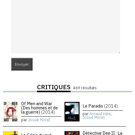
CRITIQUES
469 résultats
Of Men and War
Le Paradis
(2014)
(Des hommes et de
la guerre)
(2014)
par
Arnaud Hée
,
Josué Morel
par
Josué Morel
Détective Dee II : La