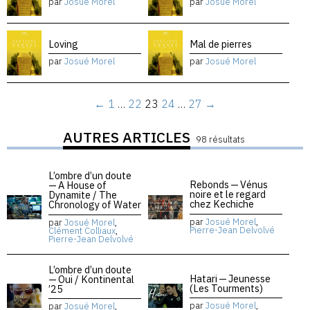
par
Josué Morel
par
Josué Morel
Loving
Mal de pierres
par
Josué Morel
par
Josué Morel
←
1
…
22
23
24
…
27
→
AUTRES ARTICLES
98 résultats
L’ombre d’un doute
Rebonds — Vénus
— A House of
noire et le regard
Dynamite / The
chez Kechiche
Chronology of Water
par
Josué Morel
,
par
Josué Morel
,
Pierre-Jean Delvolvé
Clément Colliaux
,
Pierre-Jean Delvolvé
L’ombre d’un doute
Hatari — Jeunesse
— Oui / Kontinental
(Les Tourments)
’25
par
Josué Morel
,
par
Josué Morel
,