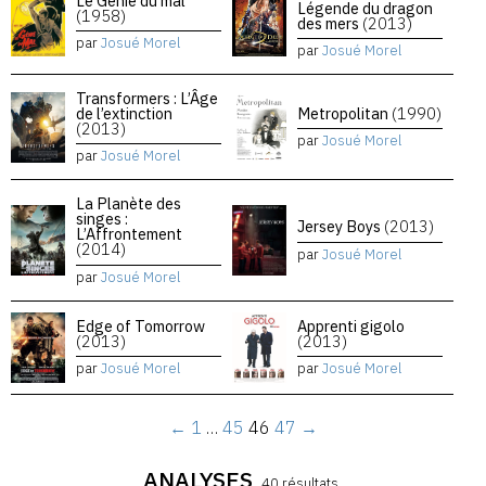
Le Génie du mal
Légende du dragon
(1958)
des mers
(2013)
par
Josué Morel
par
Josué Morel
Transformers : L’Âge
de l’extinction
Metropolitan
(1990)
(2013)
par
Josué Morel
par
Josué Morel
La Planète des
singes :
Jersey Boys
(2013)
L’Affrontement
(2014)
par
Josué Morel
par
Josué Morel
Edge of Tomorrow
Apprenti gigolo
(2013)
(2013)
par
Josué Morel
par
Josué Morel
←
1
…
45
46
47
→
ANALYSES
40 résultats