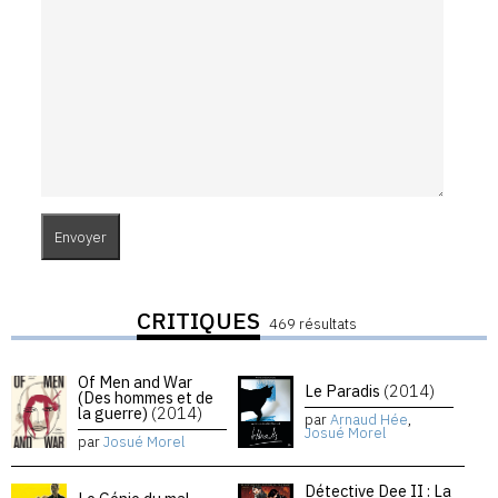
CRITIQUES
469 résultats
Of Men and War
Le Paradis
(2014)
(Des hommes et de
la guerre)
(2014)
par
Arnaud Hée
,
Josué Morel
par
Josué Morel
Détective Dee II : La