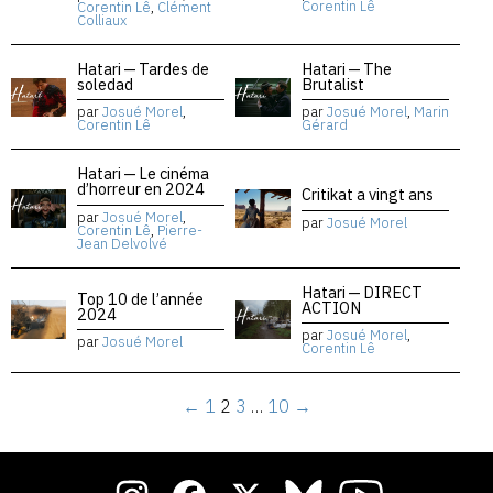
Corentin Lê
Corentin Lê
,
Clément
Colliaux
Hatari — Tardes de
Hatari — The
soledad
Brutalist
par
Josué Morel
,
par
Josué Morel
,
Marin
Corentin Lê
Gérard
Hatari — Le cinéma
d’horreur en 2024
Critikat a vingt ans
par
Josué Morel
,
par
Josué Morel
Corentin Lê
,
Pierre-
Jean Delvolvé
Hatari — DIRECT
Top 10 de l’année
ACTION
2024
par
Josué Morel
,
par
Josué Morel
Corentin Lê
←
1
2
3
…
10
→