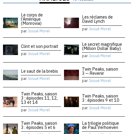
Le corps de
Les réclames de
l’Amérique
David Lynch
(Monrovia)
par
Josué Morel
par
Josué Morel
Le secret magnifique
Clint et son portrait
(Million Dollar Baby)
par
Josué Morel
par
Josué Morel
Twin Peaks, saison
Le saut de la brebis
3 — Revenir
par
Josué Morel
par
Josué Morel
Twin Peaks, saison
Twin Peaks, saison
3 : épisodes 11, 12,
3 : épisodes 9 et 10
13 et 14
par
Josué Morel
par
Josué Morel
Twin Peaks, saison
La trilogie politique
3 : épisodes 5 et 6
de Paul Verhoeven