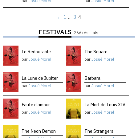
par
Josué Morel
par
Josué Morel
←
1
…
3
4
FESTIVALS
266 résultats
Le Redoutable
The Square
par
Josué Morel
par
Josué Morel
La Lune de Jupiter
Barbara
par
Josué Morel
par
Josué Morel
Faute d’amour
La Mort de Louis XIV
par
Josué Morel
par
Josué Morel
The Neon Demon
The Strangers