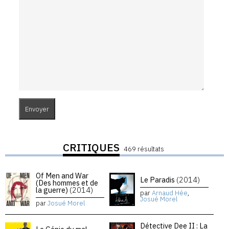
CRITIQUES
469 résultats
Of Men and War
Le Paradis
(2014)
(Des hommes et de
la guerre)
(2014)
par
Arnaud Hée
,
Josué Morel
par
Josué Morel
Détective Dee II : La