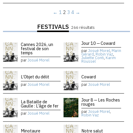
←
1
2
3
4
→
FESTIVALS
266 résultats
Jour 10 — Coward
Cannes 2026, un
festival de son
par
Josué Morel
,
Marin
temps
Gérard
,
Robin Vaz
,
Juliette Conti
,
Karim
par
Josué Morel
Roussel
L’Objet du délit
Coward
par
Josué Morel
par
Josué Morel
Jour 8 — Les Roches
La Bataille de
rouges
Gaulle : L’âge de fer
par
Josué Morel
,
par
Josué Morel
Robin Vaz
Minotaure
Notre salut