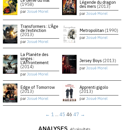
Le Génie du mal
Légende du dragon
(1958)
des mers
(2013)
par
Josué Morel
par
Josué Morel
Transformers : L’Âge
de l’extinction
Metropolitan
(1990)
(2013)
par
Josué Morel
par
Josué Morel
La Planète des
singes :
Jersey Boys
(2013)
L’Affrontement
(2014)
par
Josué Morel
par
Josué Morel
Edge of Tomorrow
Apprenti gigolo
(2013)
(2013)
par
Josué Morel
par
Josué Morel
←
1
…
45
46
47
→
ANALYSES
40 résultats