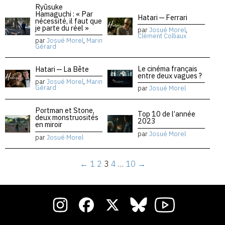
Ryūsuke
Hamaguchi : « Par
Hatari — Ferrari
nécessité, il faut que
je parte du réel »
par
Josué Morel
,
Clément Colliaux
par
Josué Morel
,
Marin
Gérard
Le cinéma français
Hatari — La Bête
entre deux vagues ?
par
Josué Morel
,
Marin
Gérard
par
Josué Morel
Portman et Stone,
Top 10 de l’année
deux monstruosités
2023
en miroir
par
Josué Morel
par
Josué Morel
←
1
2
3
4
…
10
→