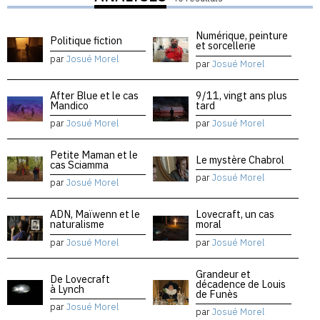
Numérique, peinture
Politique fiction
et sorcellerie
par
Josué Morel
par
Josué Morel
After Blue et le cas
9/11, vingt ans plus
Mandico
tard
par
Josué Morel
par
Josué Morel
Petite Maman et le
Le mystère Chabrol
cas Sciamma
par
Josué Morel
par
Josué Morel
ADN, Maïwenn et le
Lovecraft, un cas
naturalisme
moral
par
Josué Morel
par
Josué Morel
Grandeur et
De Lovecraft
décadence de Louis
à Lynch
de Funès
par
Josué Morel
par
Josué Morel