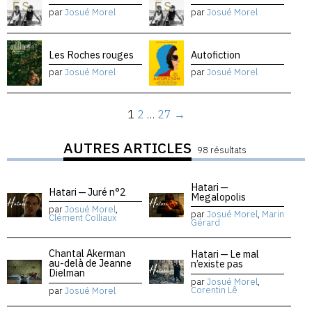
par
Josué Morel
par
Josué Morel
Les Roches rouges
Autofiction
par
Josué Morel
par
Josué Morel
1
2
…
27
→
AUTRES ARTICLES
98 résultats
Hatari —
Hatari — Juré n°2
Megalopolis
par
Josué Morel
,
par
Josué Morel
,
Marin
Clément Colliaux
Gérard
Chantal Akerman
Hatari — Le mal
au-delà de Jeanne
n’existe pas
Dielman
par
Josué Morel
,
Corentin Lê
par
Josué Morel