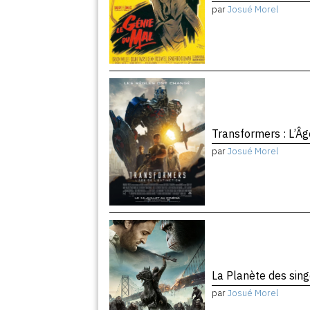
par
Josué Morel
Transformers : L’Âg
par
Josué Morel
La Planète des sing
par
Josué Morel