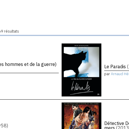
9 résultats
s hommes et de la guerre)
Le Paradis
par
Arnaud Hé
Détective D
958)
mers
(2013