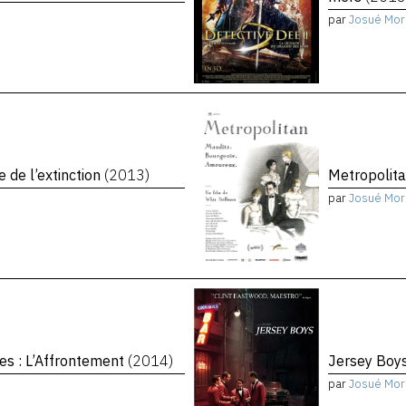
par
Josué Mor
e de l’extinction
(2013)
Metropolit
par
Josué Mor
es : L’Affrontement
(2014)
Jersey Boy
par
Josué Mor