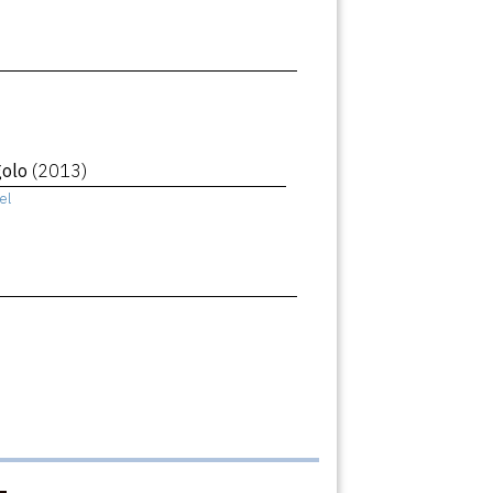
golo
(2013)
el