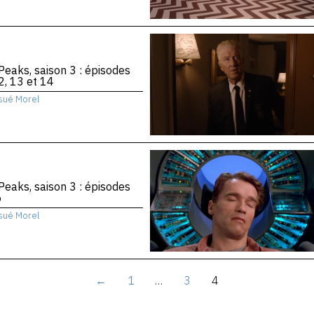
Peaks, saison 3 : épisodes
2, 13 et 14
sué Morel
Peaks, saison 3 : épisodes
6
sué Morel
←
1
…
3
4