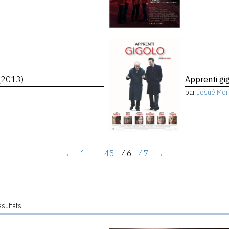
(2013)
Apprenti gi
par
Josué Mor
←
1
…
45
46
47
→
ésultats