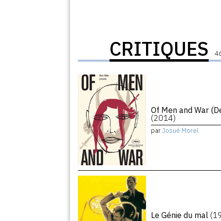
CRITIQUES
46
Of Men and War (De
(2014)
par
Josué Morel
Le Génie du mal
(1