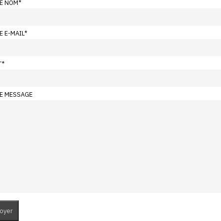
E NOM
*
E E-MAIL
*
T
*
E MESSAGE