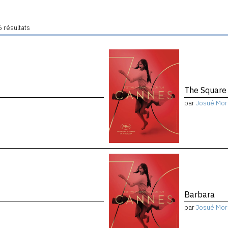
 résultats
The Square
par
Josué Mor
Barbara
par
Josué Mor