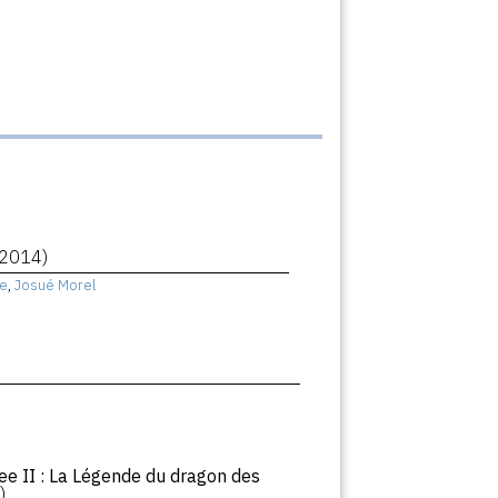
(2014)
e
,
Josué Morel
ee II : La Légende du dragon des
)