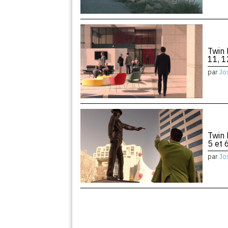
Twin 
11, 1
par
Jo
Twin 
5 et 
par
Jo