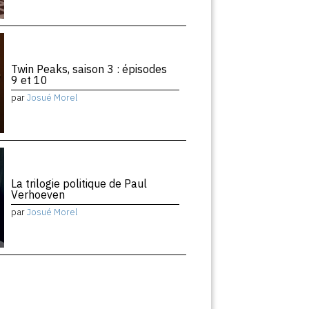
Twin Peaks, saison 3 : épisodes
9 et 10
par
Josué Morel
La trilogie politique de Paul
Verhoeven
par
Josué Morel