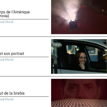
rps de l’Amérique
ovia)
sué Morel
 et son portrait
sué Morel
ut de la brebis
sué Morel