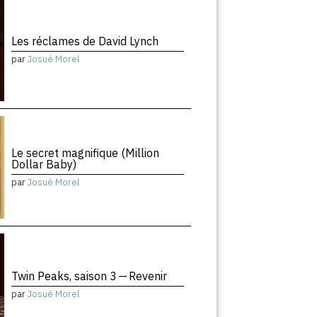
Les réclames de David Lynch
par
Josué Morel
Le secret magnifique (Million
Dollar Baby)
par
Josué Morel
Twin Peaks, saison 3 — Revenir
par
Josué Morel