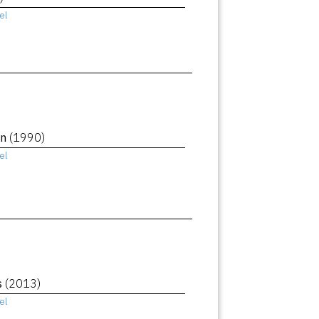
el
an
(1990)
el
s
(2013)
el