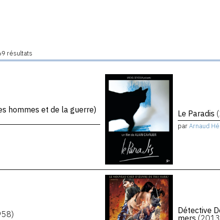
9 résultats
s hommes et de la guerre)
Le Paradis
par
Arnaud Hé
Détective D
958)
mers
(2013