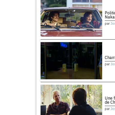
Polit
Naka
par
Jo
Chant
par
Jo
Une f
de Ch
par
Jo