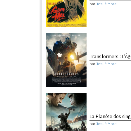
par
Josué Morel
Transformers : L’Âg
par
Josué Morel
La Planète des sing
par
Josué Morel