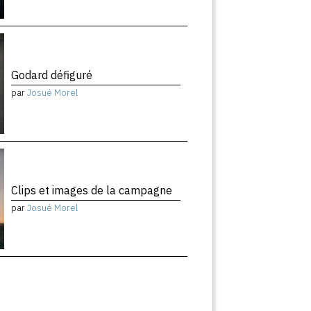
Godard défiguré
par
Josué Morel
Clips et images de la campagne
par
Josué Morel