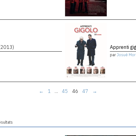
(2013)
Apprenti gi
par
Josué Mor
←
1
…
45
46
47
→
ésultats