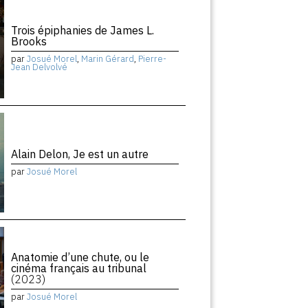
Trois épiphanies de James L.
Brooks
par
Josué Morel
,
Marin Gérard
,
Pierre-
Jean Delvolvé
Alain Delon, Je est un autre
par
Josué Morel
Anatomie d’une chute, ou le
cinéma français au tribunal
(2023)
par
Josué Morel