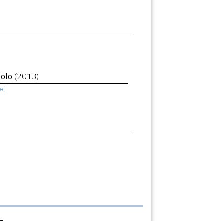
golo
(2013)
el