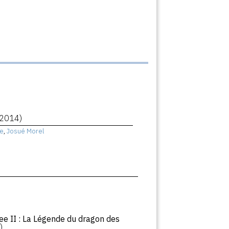
(2014)
e
,
Josué Morel
ee II : La Légende du dragon des
)