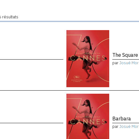
 résultats
The Square
par
Josué Mor
Barbara
par
Josué Mor