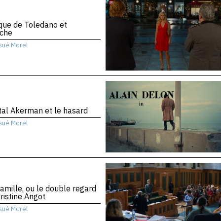
ique de Toledano et
che
sué Morel
al Akerman et le hasard
sué Morel
amille, ou le double regard
ristine Angot
sué Morel