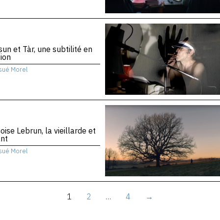
sun et Tàr, une subtilité en
ion
sué Morel
oise Lebrun, la vieillarde et
ant
sué Morel
1
2
…
4
→