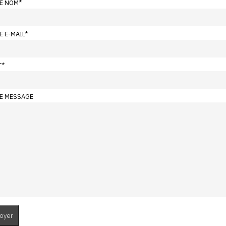
E NOM
*
E E-MAIL
*
T
*
E MESSAGE