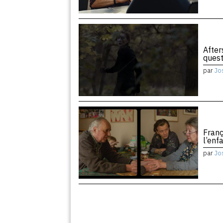
After
quest
par
Jo
Franç
l’enf
par
Jo