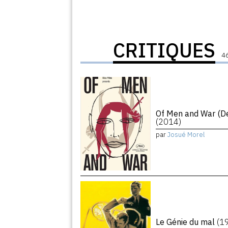
CRITIQUES
46
Of Men and War (De
(2014)
par
Josué Morel
Le Génie du mal
(1