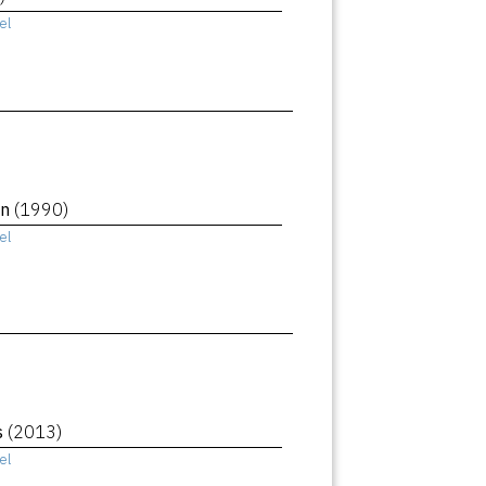
el
an
(1990)
el
s
(2013)
el