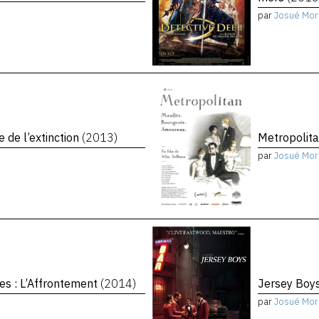
par
Josué Mor
e de l’extinction
(2013)
Metropolit
par
Josué Mor
es : L’Affrontement
(2014)
Jersey Boy
par
Josué Mor