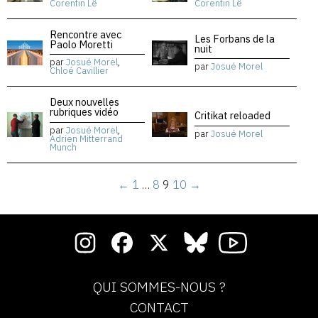
Corentin Lê
Corentin Lê
Rencontre avec
Les Forbans de la
Paolo Moretti
nuit
par
Josué Morel
,
par
Josué Morel
Chloé Cavillier
Deux nouvelles
rubriques vidéo
Critikat reloaded
par
Josué Morel
,
par
Josué Morel
Adrien Mitterrand
Munch
←
1
…
8
9
10
→
QUI SOMMES-NOUS ?
CONTACT