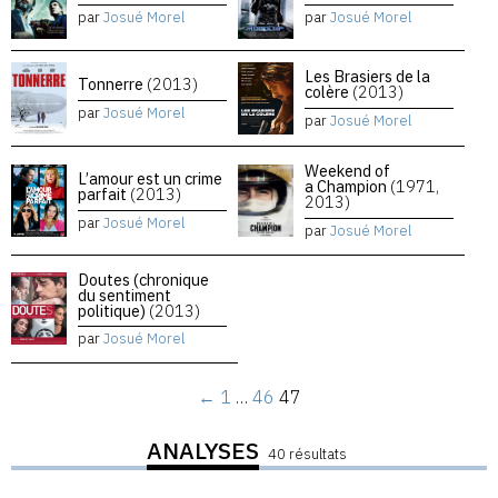
par
Josué Morel
par
Josué Morel
Les Brasiers de la
Tonnerre
(2013)
colère
(2013)
par
Josué Morel
par
Josué Morel
Weekend of
L’amour est un crime
a Champion
(1971,
parfait
(2013)
2013)
par
Josué Morel
par
Josué Morel
Doutes (chronique
du sentiment
politique)
(2013)
par
Josué Morel
←
1
…
46
47
ANALYSES
40 résultats