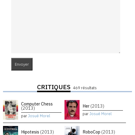
CRITIQUES
469 résultats
Computer Chess
Her
(2013)
(2013)
par
Josué Morel
par
Josué Morel
Hipotesis
(2013)
RoboCop
(2013)