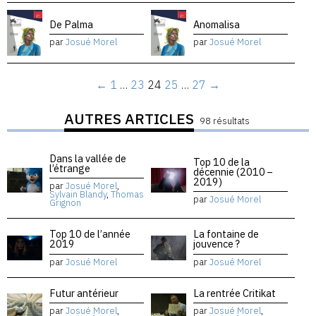
De Palma
Anomalisa
par
Josué Morel
par
Josué Morel
←
1
…
23
24
25
…
27
→
AUTRES ARTICLES
98 résultats
Dans la vallée de
Top 10 de la
l’étrange
décennie (2010 –
2019)
par
Josué Morel
,
Sylvain Blandy
,
Thomas
par
Josué Morel
Grignon
Top 10 de l’année
La fontaine de
2019
jouvence ?
par
Josué Morel
par
Josué Morel
Futur antérieur
La rentrée Critikat
par
Josué Morel
,
par
Josué Morel
,