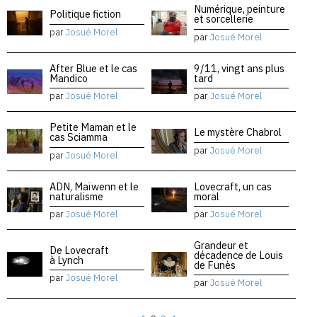
Numérique, peinture
Politique fiction
et sorcellerie
par
Josué Morel
par
Josué Morel
After Blue et le cas
9/11, vingt ans plus
Mandico
tard
par
Josué Morel
par
Josué Morel
Petite Maman et le
Le mystère Chabrol
cas Sciamma
par
Josué Morel
par
Josué Morel
ADN, Maïwenn et le
Lovecraft, un cas
naturalisme
moral
par
Josué Morel
par
Josué Morel
Grandeur et
De Lovecraft
décadence de Louis
à Lynch
de Funès
par
Josué Morel
par
Josué Morel