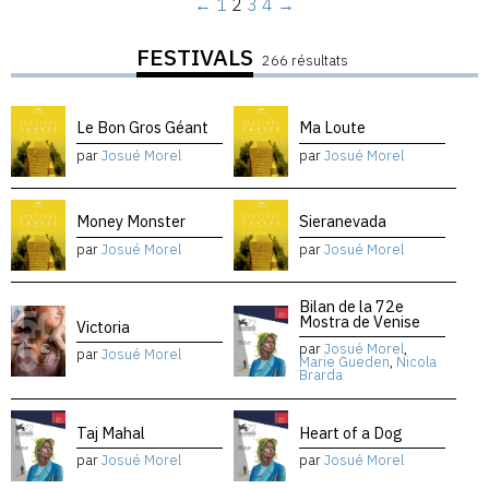
←
1
2
3
4
→
FESTIVALS
266 résultats
Le Bon Gros Géant
Ma Loute
par
Josué Morel
par
Josué Morel
Money Monster
Sieranevada
par
Josué Morel
par
Josué Morel
Bilan de la 72e
Mostra de Venise
Victoria
par
Josué Morel
,
par
Josué Morel
Marie Gueden
,
Nicola
Brarda
Taj Mahal
Heart of a Dog
par
Josué Morel
par
Josué Morel