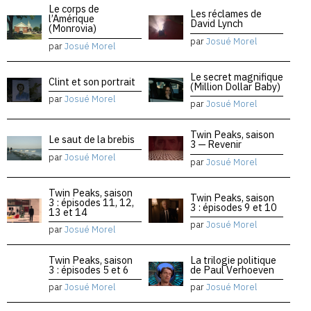
Le corps de
Les réclames de
l’Amérique
David Lynch
(Monrovia)
par
Josué Morel
par
Josué Morel
Le secret magnifique
Clint et son portrait
(Million Dollar Baby)
par
Josué Morel
par
Josué Morel
Twin Peaks, saison
Le saut de la brebis
3 — Revenir
par
Josué Morel
par
Josué Morel
Twin Peaks, saison
Twin Peaks, saison
3 : épisodes 11, 12,
3 : épisodes 9 et 10
13 et 14
par
Josué Morel
par
Josué Morel
Twin Peaks, saison
La trilogie politique
3 : épisodes 5 et 6
de Paul Verhoeven
par
Josué Morel
par
Josué Morel