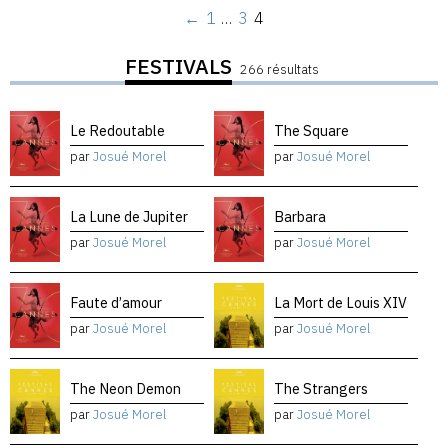
←
1
…
3
4
FESTIVALS
266 résultats
Le Redoutable
The Square
par
Josué Morel
par
Josué Morel
La Lune de Jupiter
Barbara
par
Josué Morel
par
Josué Morel
Faute d’amour
La Mort de Louis XIV
par
Josué Morel
par
Josué Morel
The Neon Demon
The Strangers
par
Josué Morel
par
Josué Morel