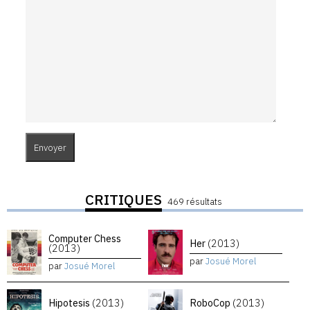
CRITIQUES
469 résultats
Computer Chess
Her
(2013)
(2013)
par
Josué Morel
par
Josué Morel
Hipotesis
(2013)
RoboCop
(2013)