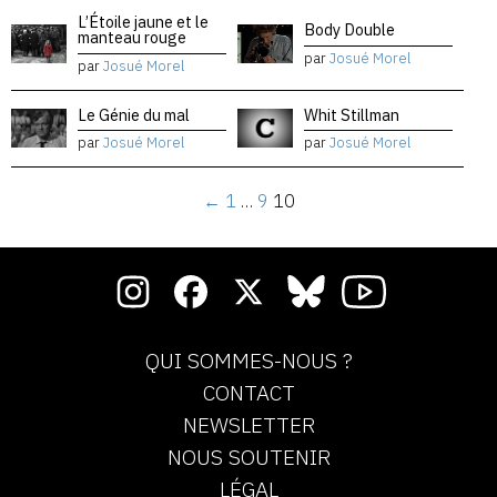
L’Étoile jaune et le
Body Double
manteau rouge
par
Josué Morel
par
Josué Morel
Le Génie du mal
Whit Stillman
par
Josué Morel
par
Josué Morel
←
1
…
9
10
QUI SOMMES-NOUS ?
CONTACT
NEWSLETTER
NOUS SOUTENIR
LÉGAL