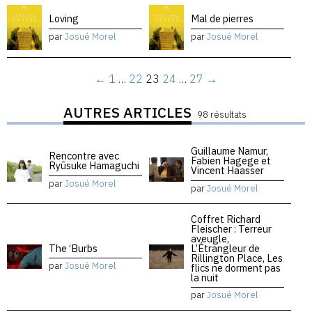
Loving
Mal de pierres
par
Josué Morel
par
Josué Morel
←
1
…
22
23
24
…
27
→
AUTRES ARTICLES
98 résultats
Guillaume Namur,
Rencontre avec
Fabien Hagege et
Ryūsuke Hamaguchi
Vincent Haasser
par
Josué Morel
par
Josué Morel
Coffret Richard
Fleischer : Terreur
aveugle,
The ‘Burbs
L’Étrangleur de
Rillington Place, Les
par
Josué Morel
flics ne dorment pas
la nuit
par
Josué Morel