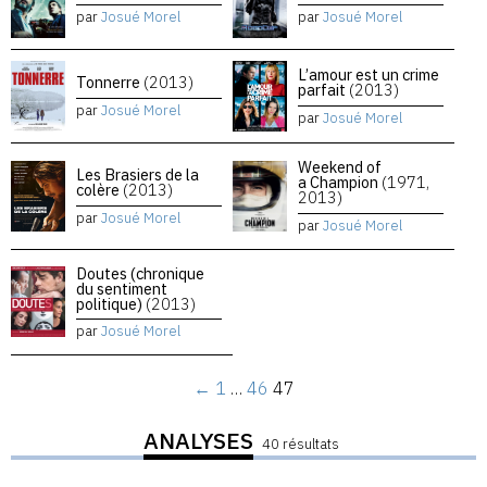
par
Josué Morel
par
Josué Morel
L’amour est un crime
Tonnerre
(2013)
parfait
(2013)
par
Josué Morel
par
Josué Morel
Weekend of
Les Brasiers de la
a Champion
(1971,
colère
(2013)
2013)
par
Josué Morel
par
Josué Morel
Doutes (chronique
du sentiment
politique)
(2013)
par
Josué Morel
←
1
…
46
47
ANALYSES
40 résultats