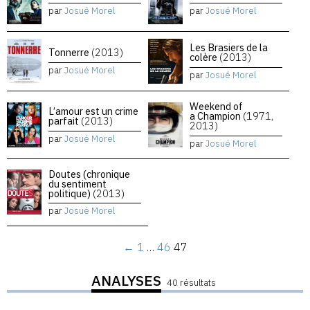
par
Josué Morel
par
Josué Morel
Les Brasiers de la
Tonnerre
(2013)
colère
(2013)
par
Josué Morel
par
Josué Morel
Weekend of
L’amour est un crime
a Champion
(1971,
parfait
(2013)
2013)
par
Josué Morel
par
Josué Morel
Doutes (chronique
du sentiment
politique)
(2013)
par
Josué Morel
←
1
…
46
47
ANALYSES
40 résultats