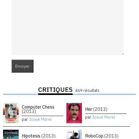
CRITIQUES
469 résultats
Computer Chess
Her
(2013)
(2013)
par
Josué Morel
par
Josué Morel
Hipotesis
(2013)
RoboCop
(2013)