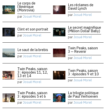
Le corps de
Les réclames de
l’Amérique
David Lynch
(Monrovia)
par
Josué Morel
par
Josué Morel
Le secret magnifique
Clint et son portrait
(Million Dollar Baby)
par
Josué Morel
par
Josué Morel
Twin Peaks, saison
Le saut de la brebis
3 — Revenir
par
Josué Morel
par
Josué Morel
Twin Peaks, saison
Twin Peaks, saison
3 : épisodes 11, 12,
3 : épisodes 9 et 10
13 et 14
par
Josué Morel
par
Josué Morel
Twin Peaks, saison
La trilogie politique
3 : épisodes 5 et 6
de Paul Verhoeven
par
Josué Morel
par
Josué Morel