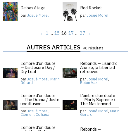
De bas étage
Red Rocket
par
Josué Morel
par
Josué Morel
←
1
…
15
16
17
…
27
→
AUTRES ARTICLES
98 résultats
L’ombre d’un doute
Rebonds — Lisandro
— Disclosure Day /
Alonso, la Libertad
Dry Leaf
retrouvée
par
Josué Morel
,
Marin
par
Josué Morel
,
Gérard
Robin Vaz
L’ombre d’un doute
L’ombre d’un doute
— The Drama / Juste
— Marty Supreme /
une illusion
The Mastermind
par
Josué Morel
,
par
Josué Morel
,
Marin
Clément Colliaux
Gérard
L’ombre d’un doute
Rebonds —