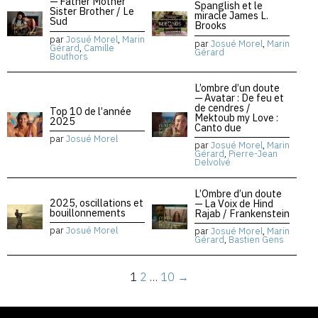
— Father Mother
Spanglish et le
Sister Brother / Le
miracle James L.
Sud
Brooks
par
Josué Morel
,
Marin
par
Josué Morel
,
Marin
Gérard
,
Camille
Gérard
Bouthors
L’ombre d’un doute
— Avatar : De feu et
de cendres /
Top 10 de l’année
Mektoub my Love :
2025
Canto due
par
Josué Morel
par
Josué Morel
,
Marin
Gérard
,
Pierre-Jean
Delvolvé
L’Ombre d’un doute
2025, oscillations et
— La Voix de Hind
bouillonnements
Rajab / Frankenstein
par
Josué Morel
par
Josué Morel
,
Marin
Gérard
,
Bastien Gens
1
2
…
10
→