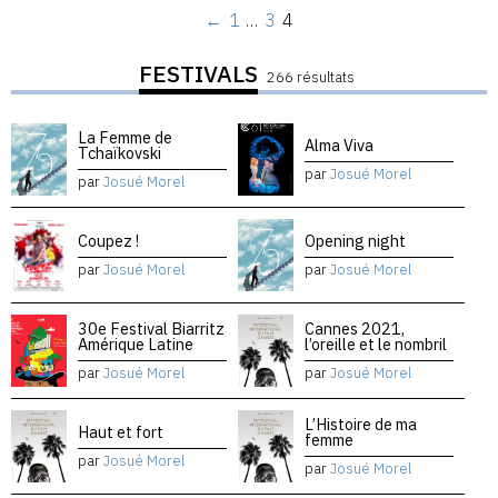
←
1
…
3
4
FESTIVALS
266 résultats
La Femme de
Alma Viva
Tchaïkovski
par
Josué Morel
par
Josué Morel
Coupez !
Opening night
par
Josué Morel
par
Josué Morel
30e Festival Biarritz
Cannes 2021,
Amérique Latine
l’oreille et le nombril
par
Josué Morel
par
Josué Morel
L’Histoire de ma
Haut et fort
femme
par
Josué Morel
par
Josué Morel