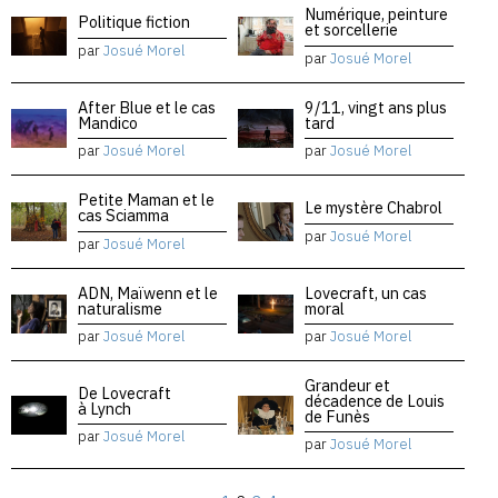
Numérique, peinture
Politique fiction
et sorcellerie
par
Josué Morel
par
Josué Morel
After Blue et le cas
9/11, vingt ans plus
Mandico
tard
par
Josué Morel
par
Josué Morel
Petite Maman et le
Le mystère Chabrol
cas Sciamma
par
Josué Morel
par
Josué Morel
ADN, Maïwenn et le
Lovecraft, un cas
naturalisme
moral
par
Josué Morel
par
Josué Morel
Grandeur et
De Lovecraft
décadence de Louis
à Lynch
de Funès
par
Josué Morel
par
Josué Morel