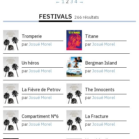
←
1
2
3
4
→
FESTIVALS
266 résultats
Tromperie
Titane
par
Josué Morel
par
Josué Morel
Un héros
Bergman Island
par
Josué Morel
par
Josué Morel
La Fièvre de Petrov
The Innocents
par
Josué Morel
par
Josué Morel
Compartiment N°6
La Fracture
par
Josué Morel
par
Josué Morel