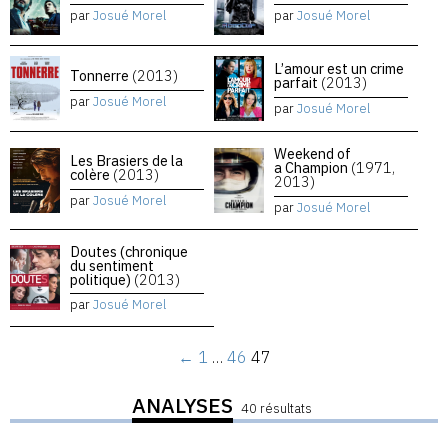
par
Josué Morel
par
Josué Morel
L’amour est un crime
Tonnerre
(2013)
parfait
(2013)
par
Josué Morel
par
Josué Morel
Weekend of
Les Brasiers de la
a Champion
(1971,
colère
(2013)
2013)
par
Josué Morel
par
Josué Morel
Doutes (chronique
du sentiment
politique)
(2013)
par
Josué Morel
←
1
…
46
47
ANALYSES
40 résultats