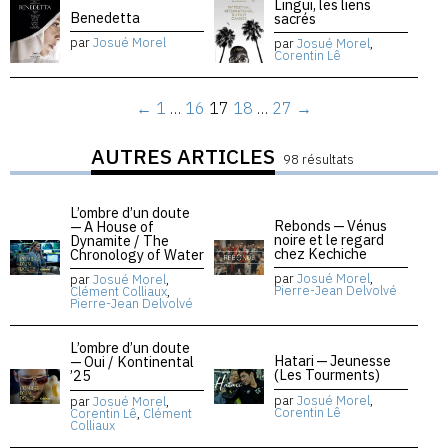
Lingui, les liens
Benedetta
sacrés
par
Josué Morel
par
Josué Morel
,
Corentin Lê
←
1
…
16
17
18
…
27
→
AUTRES ARTICLES
98 résultats
L’ombre d’un doute
Rebonds — Vénus
— A House of
noire et le regard
Dynamite / The
chez Kechiche
Chronology of Water
par
Josué Morel
,
par
Josué Morel
,
Pierre-Jean Delvolvé
Clément Colliaux
,
Pierre-Jean Delvolvé
L’ombre d’un doute
Hatari — Jeunesse
— Oui / Kontinental
(Les Tourments)
’25
par
Josué Morel
,
par
Josué Morel
,
Corentin Lê
Corentin Lê
,
Clément
Colliaux