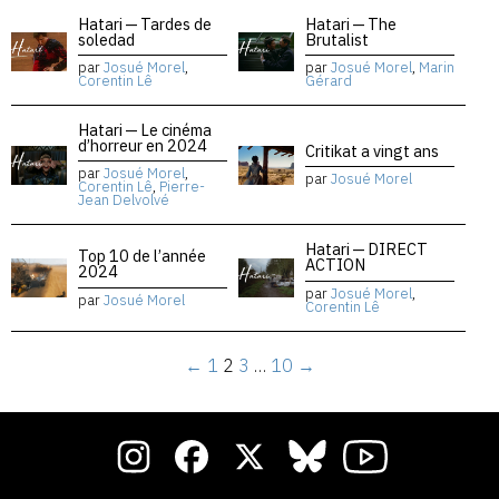
Hatari — Tardes de
Hatari — The
soledad
Brutalist
par
Josué Morel
,
par
Josué Morel
,
Marin
Corentin Lê
Gérard
Hatari — Le cinéma
d’horreur en 2024
Critikat a vingt ans
par
Josué Morel
,
par
Josué Morel
Corentin Lê
,
Pierre-
Jean Delvolvé
Hatari — DIRECT
Top 10 de l’année
ACTION
2024
par
Josué Morel
,
par
Josué Morel
Corentin Lê
←
1
2
3
…
10
→