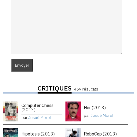
CRITIQUES
469 résultats
Computer Chess
Her
(2013)
(2013)
par
Josué Morel
par
Josué Morel
Hipotesis
(2013)
RoboCop
(2013)