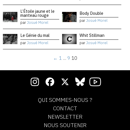
L’Étoile jaune et le
Body Double
manteau rouge
par
Josué Morel
par
Josué Morel
Le Génie du mal
Whit Stillman
par
Josué Morel
par
Josué Morel
←
1
…
9
10
QUI SOMMES-NOUS ?
CONTACT
NEWSLETTER
NOUS SOUTENIR