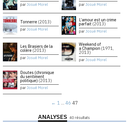
par
Josué Morel
par
Josué Morel
L’amour est un crime
Tonnerre
(2013)
parfait
(2013)
par
Josué Morel
par
Josué Morel
Weekend of
Les Brasiers de la
a Champion
(1971,
colère
(2013)
2013)
par
Josué Morel
par
Josué Morel
Doutes (chronique
du sentiment
politique)
(2013)
par
Josué Morel
←
1
…
46
47
ANALYSES
40 résultats