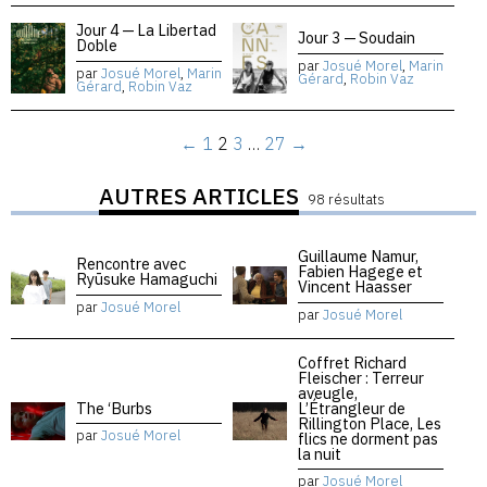
Jour 4 — La Libertad
Jour 3 — Soudain
Doble
par
Josué Morel
,
Marin
par
Josué Morel
,
Marin
Gérard
,
Robin Vaz
Gérard
,
Robin Vaz
←
1
2
3
…
27
→
AUTRES ARTICLES
98 résultats
Guillaume Namur,
Rencontre avec
Fabien Hagege et
Ryūsuke Hamaguchi
Vincent Haasser
par
Josué Morel
par
Josué Morel
Coffret Richard
Fleischer : Terreur
aveugle,
The ‘Burbs
L’Étrangleur de
Rillington Place, Les
par
Josué Morel
flics ne dorment pas
la nuit
par
Josué Morel