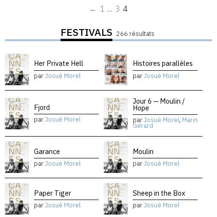
←
1
…
3
4
FESTIVALS
266 résultats
Her Private Hell
Histoires parallèles
par
Josué Morel
par
Josué Morel
Jour 6 — Moulin /
Fjord
Hope
par
Josué Morel
par
Josué Morel
,
Marin
Gérard
Garance
Moulin
par
Josué Morel
par
Josué Morel
Paper Tiger
Sheep in the Box
par
Josué Morel
par
Josué Morel