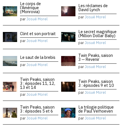
Le corps de
Les réclames de
l’Amérique
David Lynch
(Monrovia)
par
Josué Morel
par
Josué Morel
Le secret magnifique
Clint et son portrait
(Million Dollar Baby)
par
Josué Morel
par
Josué Morel
Twin Peaks, saison
Le saut de la brebis
3 — Revenir
par
Josué Morel
par
Josué Morel
Twin Peaks, saison
Twin Peaks, saison
3 : épisodes 11, 12,
3 : épisodes 9 et 10
13 et 14
par
Josué Morel
par
Josué Morel
Twin Peaks, saison
La trilogie politique
3 : épisodes 5 et 6
de Paul Verhoeven
par
Josué Morel
par
Josué Morel