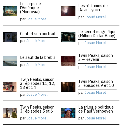
Le corps de
Les réclames de
l’Amérique
David Lynch
(Monrovia)
par
Josué Morel
par
Josué Morel
Le secret magnifique
Clint et son portrait
(Million Dollar Baby)
par
Josué Morel
par
Josué Morel
Twin Peaks, saison
Le saut de la brebis
3 — Revenir
par
Josué Morel
par
Josué Morel
Twin Peaks, saison
Twin Peaks, saison
3 : épisodes 11, 12,
3 : épisodes 9 et 10
13 et 14
par
Josué Morel
par
Josué Morel
Twin Peaks, saison
La trilogie politique
3 : épisodes 5 et 6
de Paul Verhoeven
par
Josué Morel
par
Josué Morel