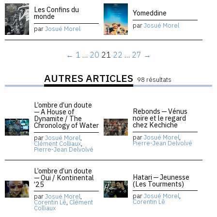
Les Confins du
Yomeddine
monde
par
Josué Morel
par
Josué Morel
←
1
…
20
21
22
…
27
→
AUTRES ARTICLES
98 résultats
L’ombre d’un doute
Rebonds — Vénus
— A House of
noire et le regard
Dynamite / The
chez Kechiche
Chronology of Water
par
Josué Morel
,
par
Josué Morel
,
Pierre-Jean Delvolvé
Clément Colliaux
,
Pierre-Jean Delvolvé
L’ombre d’un doute
Hatari — Jeunesse
— Oui / Kontinental
(Les Tourments)
’25
par
Josué Morel
,
par
Josué Morel
,
Corentin Lê
Corentin Lê
,
Clément
Colliaux