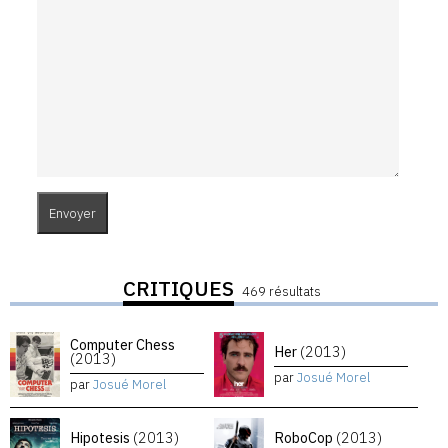
CRITIQUES
469 résultats
Computer Chess
Her
(2013)
(2013)
par
Josué Morel
par
Josué Morel
Hipotesis
(2013)
RoboCop
(2013)