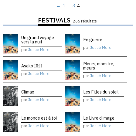
←
1
…
3
4
FESTIVALS
266 résultats
Un grand voyage
En guerre
vers la nuit
par
Josué Morel
par
Josué Morel
Meurs, monstre,
Asako I&II
meurs
par
Josué Morel
par
Josué Morel
Climax
Les Filles du soleil
par
Josué Morel
par
Josué Morel
Le monde est à toi
Le Livre d’image
par
Josué Morel
par
Josué Morel