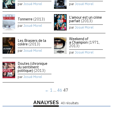
par
Josué Morel
par
Josué Morel
L’amour est un crime
Tonnerre
(2013)
parfait
(2013)
par
Josué Morel
par
Josué Morel
Weekend of
Les Brasiers de la
a Champion
(1971,
colère
(2013)
2013)
par
Josué Morel
par
Josué Morel
Doutes (chronique
du sentiment
politique)
(2013)
par
Josué Morel
←
1
…
46
47
ANALYSES
40 résultats