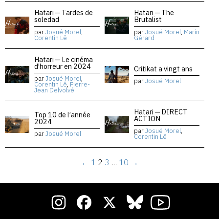
Hatari — Tardes de
Hatari — The
soledad
Brutalist
par
Josué Morel
,
par
Josué Morel
,
Marin
Corentin Lê
Gérard
Hatari — Le cinéma
d’horreur en 2024
Critikat a vingt ans
par
Josué Morel
,
par
Josué Morel
Corentin Lê
,
Pierre-
Jean Delvolvé
Hatari — DIRECT
Top 10 de l’année
ACTION
2024
par
Josué Morel
,
par
Josué Morel
Corentin Lê
←
1
2
3
…
10
→