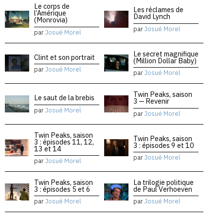
Le corps de
Les réclames de
l’Amérique
David Lynch
(Monrovia)
par
Josué Morel
par
Josué Morel
Le secret magnifique
Clint et son portrait
(Million Dollar Baby)
par
Josué Morel
par
Josué Morel
Twin Peaks, saison
Le saut de la brebis
3 — Revenir
par
Josué Morel
par
Josué Morel
Twin Peaks, saison
Twin Peaks, saison
3 : épisodes 11, 12,
3 : épisodes 9 et 10
13 et 14
par
Josué Morel
par
Josué Morel
Twin Peaks, saison
La trilogie politique
3 : épisodes 5 et 6
de Paul Verhoeven
par
Josué Morel
par
Josué Morel