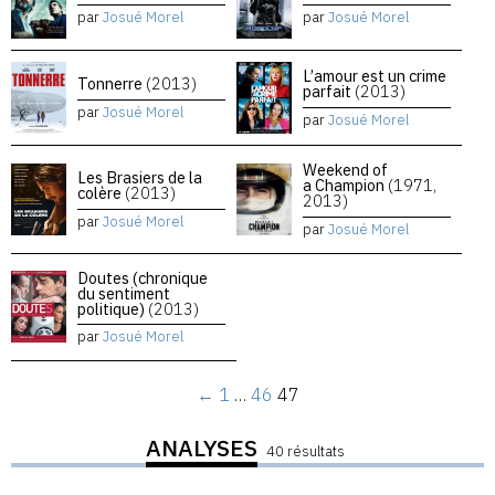
par
Josué Morel
par
Josué Morel
L’amour est un crime
Tonnerre
(2013)
parfait
(2013)
par
Josué Morel
par
Josué Morel
Weekend of
Les Brasiers de la
a Champion
(1971,
colère
(2013)
2013)
par
Josué Morel
par
Josué Morel
Doutes (chronique
du sentiment
politique)
(2013)
par
Josué Morel
←
1
…
46
47
ANALYSES
40 résultats