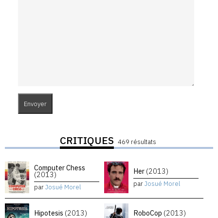
CRITIQUES
469 résultats
Computer Chess
Her
(2013)
(2013)
par
Josué Morel
par
Josué Morel
Hipotesis
(2013)
RoboCop
(2013)