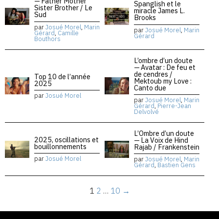
— Father Mother
Spanglish et le
Sister Brother / Le
miracle James L.
Sud
Brooks
par
Josué Morel
,
Marin
par
Josué Morel
,
Marin
Gérard
,
Camille
Gérard
Bouthors
L’ombre d’un doute
— Avatar : De feu et
de cendres /
Top 10 de l’année
Mektoub my Love :
2025
Canto due
par
Josué Morel
par
Josué Morel
,
Marin
Gérard
,
Pierre-Jean
Delvolvé
L’Ombre d’un doute
2025, oscillations et
— La Voix de Hind
bouillonnements
Rajab / Frankenstein
par
Josué Morel
par
Josué Morel
,
Marin
Gérard
,
Bastien Gens
1
2
…
10
→