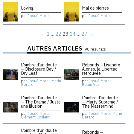
Loving
Mal de pierres
par
Josué Morel
par
Josué Morel
←
1
…
22
23
24
…
27
→
AUTRES ARTICLES
98 résultats
L’ombre d’un doute
Rebonds — Lisandro
— Disclosure Day /
Alonso, la Libertad
Dry Leaf
retrouvée
par
Josué Morel
,
Marin
par
Josué Morel
,
Gérard
Robin Vaz
L’ombre d’un doute
L’ombre d’un doute
— The Drama / Juste
— Marty Supreme /
une illusion
The Mastermind
par
Josué Morel
,
par
Josué Morel
,
Marin
Clément Colliaux
Gérard
L’ombre d’un doute
Rebonds —