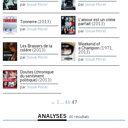
par
Josué Morel
par
Josué Morel
L’amour est un crime
Tonnerre
(2013)
parfait
(2013)
par
Josué Morel
par
Josué Morel
Weekend of
Les Brasiers de la
a Champion
(1971,
colère
(2013)
2013)
par
Josué Morel
par
Josué Morel
Doutes (chronique
du sentiment
politique)
(2013)
par
Josué Morel
←
1
…
46
47
ANALYSES
40 résultats