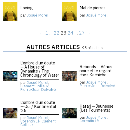
Loving
Mal de pierres
par
Josué Morel
par
Josué Morel
←
1
…
22
23
24
…
27
→
AUTRES ARTICLES
98 résultats
L’ombre d’un doute
Rebonds — Vénus
— A House of
noire et le regard
Dynamite / The
chez Kechiche
Chronology of Water
par
Josué Morel
,
par
Josué Morel
,
Pierre-Jean Delvolvé
Clément Colliaux
,
Pierre-Jean Delvolvé
L’ombre d’un doute
Hatari — Jeunesse
— Oui / Kontinental
(Les Tourments)
’25
par
Josué Morel
,
par
Josué Morel
,
Corentin Lê
Corentin Lê
,
Clément
Colliaux