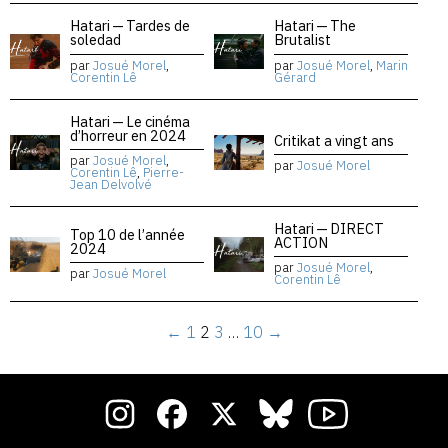
Hatari — Tardes de
Hatari — The
soledad
Brutalist
par
Josué Morel
,
par
Josué Morel
,
Marin
Corentin Lê
Gérard
Hatari — Le cinéma
d’horreur en 2024
Critikat a vingt ans
par
Josué Morel
,
par
Josué Morel
Corentin Lê
,
Pierre-
Jean Delvolvé
Hatari — DIRECT
Top 10 de l’année
ACTION
2024
par
Josué Morel
,
par
Josué Morel
Corentin Lê
←
1
2
3
…
10
→