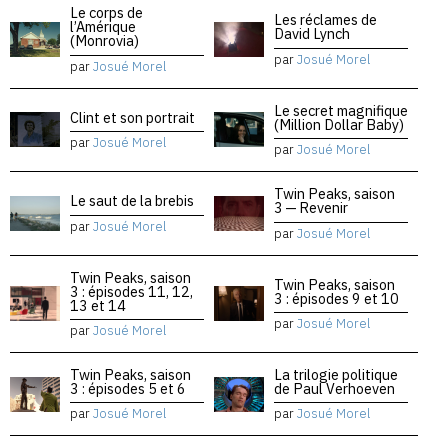
Le corps de
Les réclames de
l’Amérique
David Lynch
(Monrovia)
par
Josué Morel
par
Josué Morel
Le secret magnifique
Clint et son portrait
(Million Dollar Baby)
par
Josué Morel
par
Josué Morel
Twin Peaks, saison
Le saut de la brebis
3 — Revenir
par
Josué Morel
par
Josué Morel
Twin Peaks, saison
Twin Peaks, saison
3 : épisodes 11, 12,
3 : épisodes 9 et 10
13 et 14
par
Josué Morel
par
Josué Morel
Twin Peaks, saison
La trilogie politique
3 : épisodes 5 et 6
de Paul Verhoeven
par
Josué Morel
par
Josué Morel