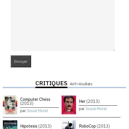
CRITIQUES
469 résultats
Computer Chess
Her
(2013)
(2013)
par
Josué Morel
par
Josué Morel
Hipotesis
(2013)
RoboCop
(2013)