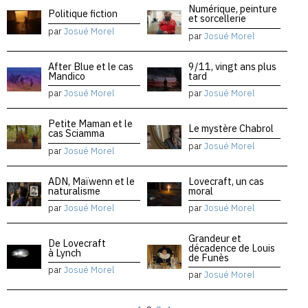
Numérique, peinture
Politique fiction
et sorcellerie
par
Josué Morel
par
Josué Morel
After Blue et le cas
9/11, vingt ans plus
Mandico
tard
par
Josué Morel
par
Josué Morel
Petite Maman et le
Le mystère Chabrol
cas Sciamma
par
Josué Morel
par
Josué Morel
ADN, Maïwenn et le
Lovecraft, un cas
naturalisme
moral
par
Josué Morel
par
Josué Morel
Grandeur et
De Lovecraft
décadence de Louis
à Lynch
de Funès
par
Josué Morel
par
Josué Morel