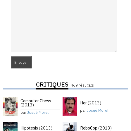
CRITIQUES
469 résultats
Computer Chess
Her
(2013)
(2013)
par
Josué Morel
par
Josué Morel
Hipotesis
(2013)
RoboCop
(2013)