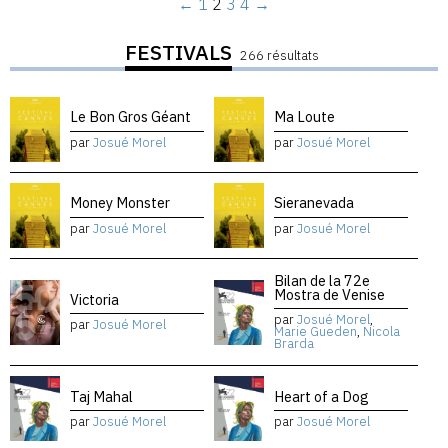
←
1
2
3
4
→
FESTIVALS
266 résultats
Le Bon Gros Géant
Ma Loute
par
Josué Morel
par
Josué Morel
Money Monster
Sieranevada
par
Josué Morel
par
Josué Morel
Bilan de la 72e
Mostra de Venise
Victoria
par
Josué Morel
,
par
Josué Morel
Marie Gueden
,
Nicola
Brarda
Taj Mahal
Heart of a Dog
par
Josué Morel
par
Josué Morel