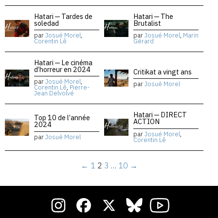
Hatari — Tardes de
Hatari — The
soledad
Brutalist
par
Josué Morel
,
par
Josué Morel
,
Marin
Corentin Lê
Gérard
Hatari — Le cinéma
d’horreur en 2024
Critikat a vingt ans
par
Josué Morel
,
par
Josué Morel
Corentin Lê
,
Pierre-
Jean Delvolvé
Hatari — DIRECT
Top 10 de l’année
ACTION
2024
par
Josué Morel
,
par
Josué Morel
Corentin Lê
←
1
2
3
…
10
→