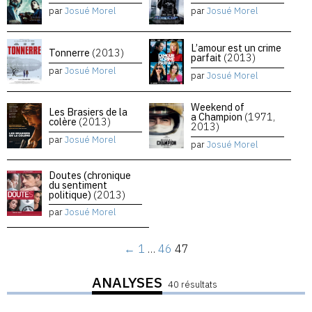
par
Josué Morel
par
Josué Morel
L’amour est un crime
Tonnerre
(2013)
parfait
(2013)
par
Josué Morel
par
Josué Morel
Weekend of
Les Brasiers de la
a Champion
(1971,
colère
(2013)
2013)
par
Josué Morel
par
Josué Morel
Doutes (chronique
du sentiment
politique)
(2013)
par
Josué Morel
←
1
…
46
47
ANALYSES
40 résultats