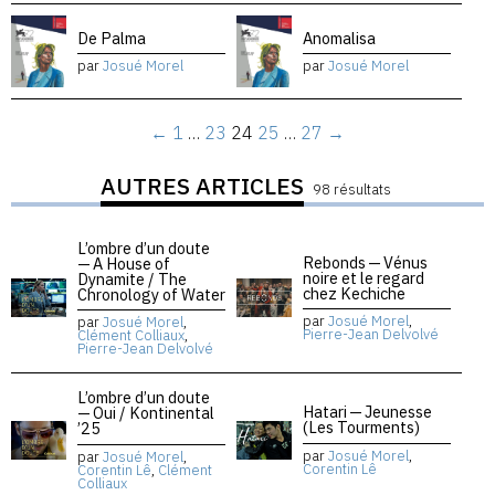
De Palma
Anomalisa
par
Josué Morel
par
Josué Morel
←
1
…
23
24
25
…
27
→
AUTRES ARTICLES
98 résultats
L’ombre d’un doute
Rebonds — Vénus
— A House of
noire et le regard
Dynamite / The
chez Kechiche
Chronology of Water
par
Josué Morel
,
par
Josué Morel
,
Pierre-Jean Delvolvé
Clément Colliaux
,
Pierre-Jean Delvolvé
L’ombre d’un doute
Hatari — Jeunesse
— Oui / Kontinental
(Les Tourments)
’25
par
Josué Morel
,
par
Josué Morel
,
Corentin Lê
Corentin Lê
,
Clément
Colliaux