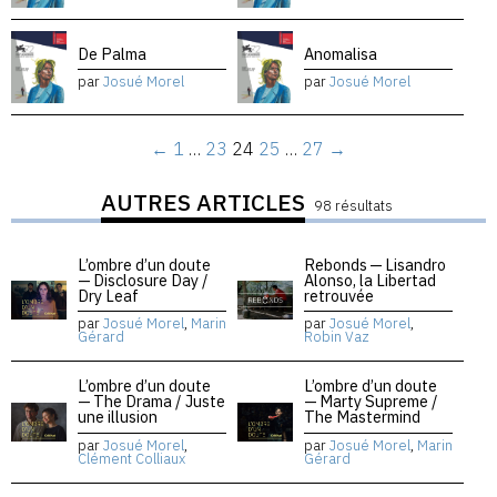
De Palma
Anomalisa
par
Josué Morel
par
Josué Morel
←
1
…
23
24
25
…
27
→
AUTRES ARTICLES
98 résultats
L’ombre d’un doute
Rebonds — Lisandro
— Disclosure Day /
Alonso, la Libertad
Dry Leaf
retrouvée
par
Josué Morel
,
Marin
par
Josué Morel
,
Gérard
Robin Vaz
L’ombre d’un doute
L’ombre d’un doute
— The Drama / Juste
— Marty Supreme /
une illusion
The Mastermind
par
Josué Morel
,
par
Josué Morel
,
Marin
Clément Colliaux
Gérard