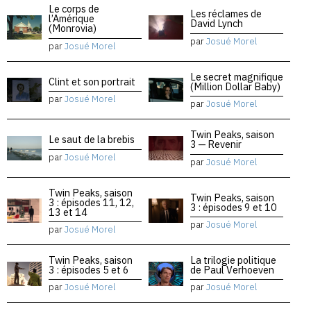
Le corps de
Les réclames de
l’Amérique
David Lynch
(Monrovia)
par
Josué Morel
par
Josué Morel
Le secret magnifique
Clint et son portrait
(Million Dollar Baby)
par
Josué Morel
par
Josué Morel
Twin Peaks, saison
Le saut de la brebis
3 — Revenir
par
Josué Morel
par
Josué Morel
Twin Peaks, saison
Twin Peaks, saison
3 : épisodes 11, 12,
3 : épisodes 9 et 10
13 et 14
par
Josué Morel
par
Josué Morel
Twin Peaks, saison
La trilogie politique
3 : épisodes 5 et 6
de Paul Verhoeven
par
Josué Morel
par
Josué Morel