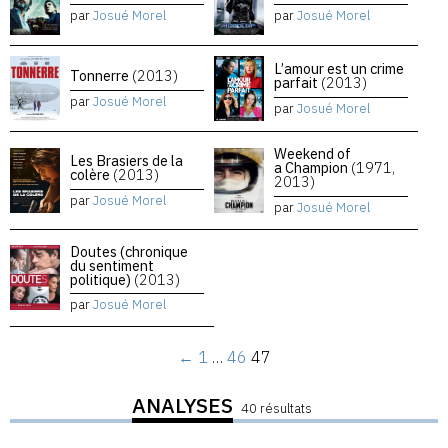
par
Josué Morel
par
Josué Morel
L’amour est un crime
Tonnerre
(2013)
parfait
(2013)
par
Josué Morel
par
Josué Morel
Weekend of
Les Brasiers de la
a Champion
(1971,
colère
(2013)
2013)
par
Josué Morel
par
Josué Morel
Doutes (chronique
du sentiment
politique)
(2013)
par
Josué Morel
←
1
…
46
47
ANALYSES
40 résultats