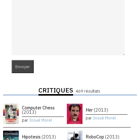
CRITIQUES
469 résultats
Computer Chess
Her
(2013)
(2013)
par
Josué Morel
par
Josué Morel
Hipotesis
(2013)
RoboCop
(2013)