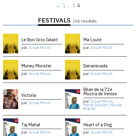
←
1
…
3
4
FESTIVALS
266 résultats
Le Bon Gros Géant
Ma Loute
par
Josué Morel
par
Josué Morel
Money Monster
Sieranevada
par
Josué Morel
par
Josué Morel
Bilan de la 72e
Mostra de Venise
Victoria
par
Josué Morel
,
par
Josué Morel
Marie Gueden
,
Nicola
Brarda
Taj Mahal
Heart of a Dog
par
Josué Morel
par
Josué Morel