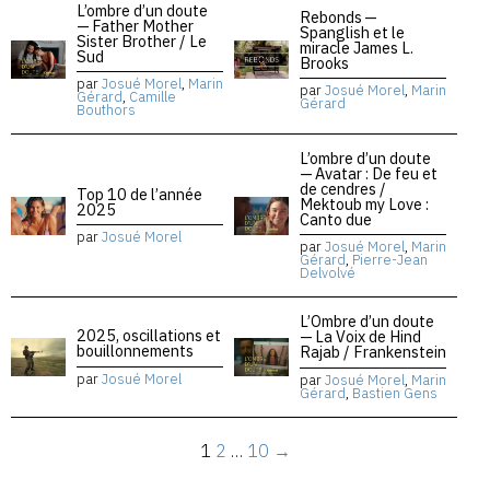
L’ombre d’un doute
Rebonds —
— Father Mother
Spanglish et le
Sister Brother / Le
miracle James L.
Sud
Brooks
par
Josué Morel
,
Marin
par
Josué Morel
,
Marin
Gérard
,
Camille
Gérard
Bouthors
L’ombre d’un doute
— Avatar : De feu et
de cendres /
Top 10 de l’année
Mektoub my Love :
2025
Canto due
par
Josué Morel
par
Josué Morel
,
Marin
Gérard
,
Pierre-Jean
Delvolvé
L’Ombre d’un doute
2025, oscillations et
— La Voix de Hind
bouillonnements
Rajab / Frankenstein
par
Josué Morel
par
Josué Morel
,
Marin
Gérard
,
Bastien Gens
1
2
…
10
→