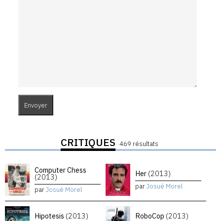
CRITIQUES
469 résultats
Computer Chess
Her
(2013)
(2013)
par
Josué Morel
par
Josué Morel
Hipotesis
(2013)
RoboCop
(2013)