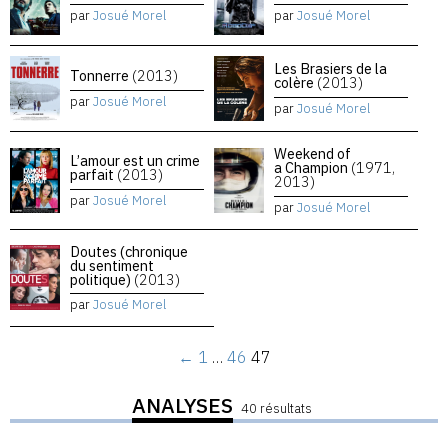
par
Josué Morel
par
Josué Morel
Les Brasiers de la
Tonnerre
(2013)
colère
(2013)
par
Josué Morel
par
Josué Morel
Weekend of
L’amour est un crime
a Champion
(1971,
parfait
(2013)
2013)
par
Josué Morel
par
Josué Morel
Doutes (chronique
du sentiment
politique)
(2013)
par
Josué Morel
←
1
…
46
47
ANALYSES
40 résultats