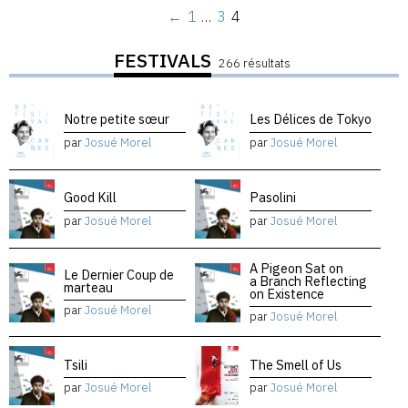
←
1
…
3
4
FESTIVALS
266 résultats
Notre petite sœur
Les Délices de Tokyo
par
Josué Morel
par
Josué Morel
Good Kill
Pasolini
par
Josué Morel
par
Josué Morel
A Pigeon Sat on
Le Dernier Coup de
a Branch Reflecting
marteau
on Existence
par
Josué Morel
par
Josué Morel
Tsili
The Smell of Us
par
Josué Morel
par
Josué Morel