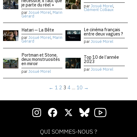
nécessité, il faut que
je parte du réel »
par
Josué Morel
,
Clément Colliaux
par
Josué Morel
,
Marin
Gérard
Le cinéma français
Hatari — La Bête
entre deux vagues ?
par
Josué Morel
,
Marin
Gérard
par
Josué Morel
Portman et Stone,
Top 10 de l’année
deux monstruosités
2023
en miroir
par
Josué Morel
par
Josué Morel
←
1
2
3
4
…
10
→
QUI SOMMES-NOUS ?