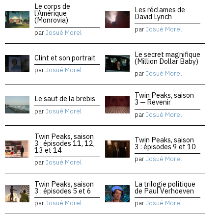
Le corps de
Les réclames de
l’Amérique
David Lynch
(Monrovia)
par
Josué Morel
par
Josué Morel
Le secret magnifique
Clint et son portrait
(Million Dollar Baby)
par
Josué Morel
par
Josué Morel
Twin Peaks, saison
Le saut de la brebis
3 — Revenir
par
Josué Morel
par
Josué Morel
Twin Peaks, saison
Twin Peaks, saison
3 : épisodes 11, 12,
3 : épisodes 9 et 10
13 et 14
par
Josué Morel
par
Josué Morel
Twin Peaks, saison
La trilogie politique
3 : épisodes 5 et 6
de Paul Verhoeven
par
Josué Morel
par
Josué Morel