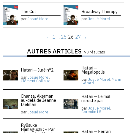
The Cut
Broadway Therapy
par
Josué Morel
par
Josué Morel
←
1
…
25
26
27
→
AUTRES ARTICLES
98 résultats
Hatari —
Hatari — Juré n°2
Megalopolis
par
Josué Morel
,
par
Josué Morel
,
Marin
Clément Colliaux
Gérard
Chantal Akerman
Hatari — Le mal
au-delà de Jeanne
n’existe pas
Dielman
par
Josué Morel
,
Corentin Lê
par
Josué Morel
Ryūsuke
Hamaguchi : « Par
Hatari — Ferrari