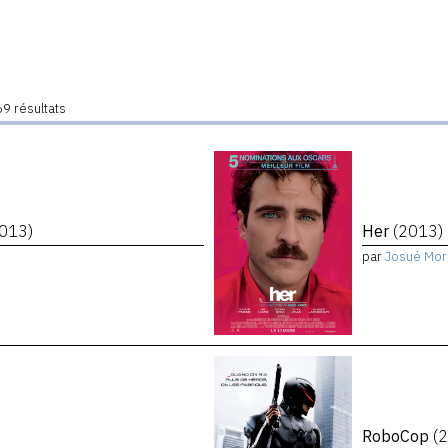
9 résultats
2013)
Her
(2013)
par
Josué Mor
RoboCop
(