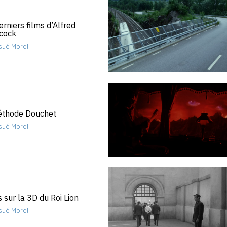
erniers films d’Alfred
hcock
sué Morel
éthode Douchet
sué Morel
 sur la 3D du Roi Lion
sué Morel