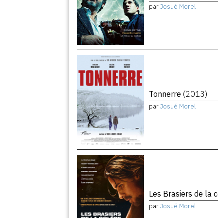
par
Josué Morel
Tonnerre
(2013)
par
Josué Morel
Les Brasiers de la 
par
Josué Morel