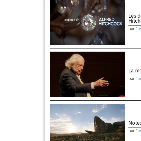
Les d
Hitc
par
Jo
La m
par
Jo
Notes
par
Jo