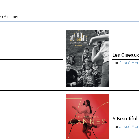
 résultats
Les Oiseau
par
Josué Mor
A Beautiful
par
Josué Mor