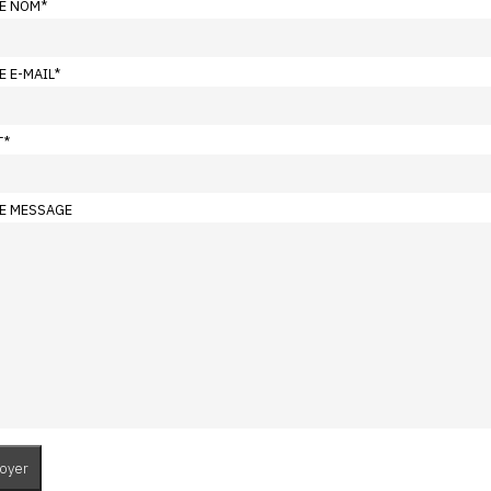
E NOM
*
E E-MAIL
*
T
*
E MESSAGE