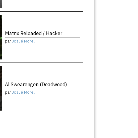
Matrix Reloaded / Hacker
par
Josué Morel
Al Swearengen (Deadwood)
par
Josué Morel