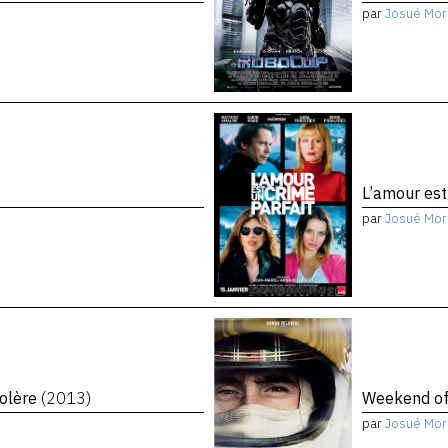
par
Josué Mor
L’amour est
par
Josué Mor
colère
(2013)
Weekend o
par
Josué Mor