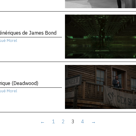
génériques de James Bond
sué Morel
rique (Deadwood)
sué Morel
←
1
2
3
4
→