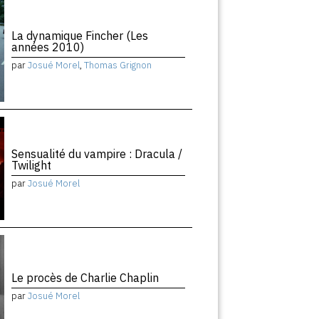
La dynamique Fincher (Les
années 2010)
par
Josué Morel
,
Thomas Grignon
Sensualité du vampire : Dracula /
Twilight
par
Josué Morel
Le procès de Charlie Chaplin
par
Josué Morel