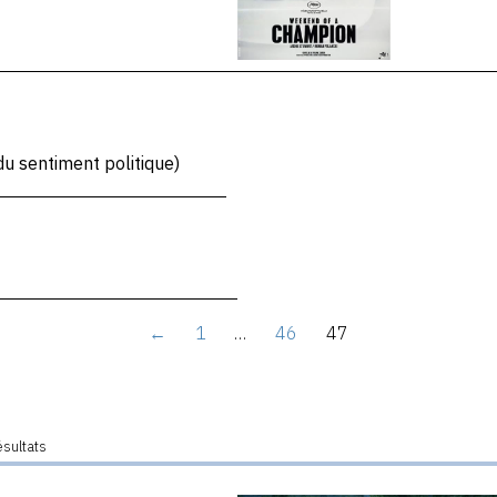
u sentiment politique)
←
1
…
46
47
ésultats