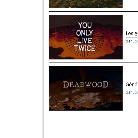
Les 
par
Jo
Géné
par
Jo