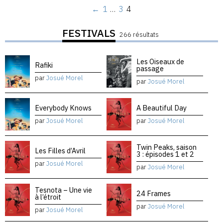
←
1
…
3
4
FESTIVALS
266 résultats
Les Oiseaux de
Rafiki
passage
par
Josué Morel
par
Josué Morel
Everybody Knows
A Beautiful Day
par
Josué Morel
par
Josué Morel
Twin Peaks, saison
Les Filles d’Avril
3 : épisodes 1 et 2
par
Josué Morel
par
Josué Morel
Tesnota – Une vie
24 Frames
à l’étroit
par
Josué Morel
par
Josué Morel