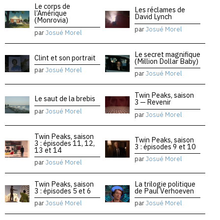
Le corps de
Les réclames de
l’Amérique
David Lynch
(Monrovia)
par
Josué Morel
par
Josué Morel
Le secret magnifique
Clint et son portrait
(Million Dollar Baby)
par
Josué Morel
par
Josué Morel
Twin Peaks, saison
Le saut de la brebis
3 — Revenir
par
Josué Morel
par
Josué Morel
Twin Peaks, saison
Twin Peaks, saison
3 : épisodes 11, 12,
3 : épisodes 9 et 10
13 et 14
par
Josué Morel
par
Josué Morel
Twin Peaks, saison
La trilogie politique
3 : épisodes 5 et 6
de Paul Verhoeven
par
Josué Morel
par
Josué Morel