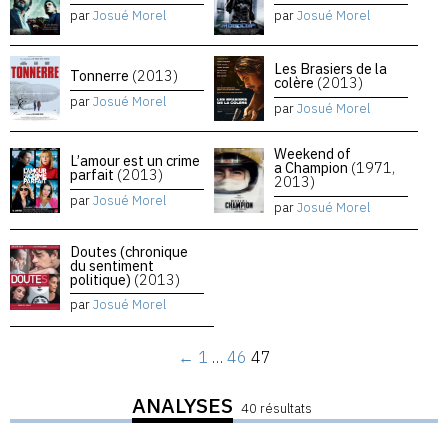
par
Josué Morel
par
Josué Morel
Les Brasiers de la
Tonnerre
(2013)
colère
(2013)
par
Josué Morel
par
Josué Morel
Weekend of
L’amour est un crime
a Champion
(1971,
parfait
(2013)
2013)
par
Josué Morel
par
Josué Morel
Doutes (chronique
du sentiment
politique)
(2013)
par
Josué Morel
←
1
…
46
47
ANALYSES
40 résultats