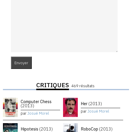
CRITIQUES
469 résultats
Computer Chess
Her
(2013)
(2013)
par
Josué Morel
par
Josué Morel
Hipotesis
(2013)
RoboCop
(2013)