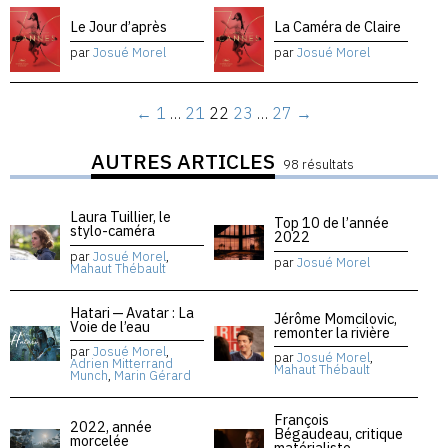
Le Jour d’après
La Caméra de Claire
par
Josué Morel
par
Josué Morel
←
1
…
21
22
23
…
27
→
AUTRES ARTICLES
98 résultats
Laura Tuillier, le
Top 10 de l’année
stylo-caméra
2022
par
Josué Morel
,
par
Josué Morel
Mahaut Thébault
Hatari — Avatar : La
Jérôme Momcilovic,
Voie de l’eau
remonter la rivière
par
Josué Morel
,
par
Josué Morel
,
Adrien Mitterrand
Mahaut Thébault
Munch
,
Marin Gérard
François
2022, année
Bégaudeau, critique
morcelée
matérialiste