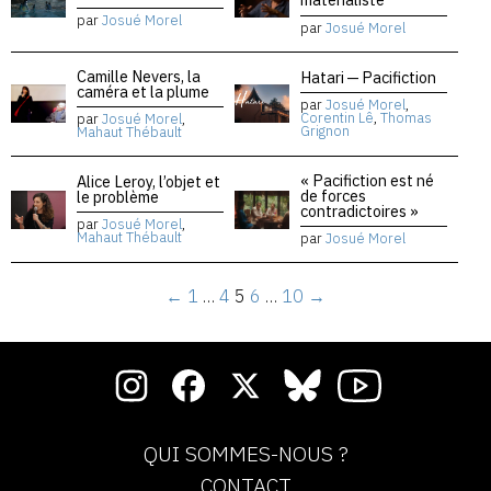
par
Josué Morel
par
Josué Morel
Camille Nevers, la
Hatari — Pacifiction
caméra et la plume
par
Josué Morel
,
Corentin Lê
,
Thomas
par
Josué Morel
,
Grignon
Mahaut Thébault
« Pacifiction est né
Alice Leroy, l’objet et
de forces
le problème
contradictoires »
par
Josué Morel
,
Mahaut Thébault
par
Josué Morel
←
1
…
4
5
6
…
10
→
QUI SOMMES-NOUS ?
CONTACT