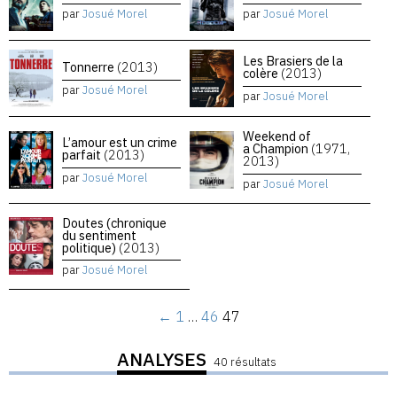
par
Josué Morel
par
Josué Morel
Les Brasiers de la
Tonnerre
(2013)
colère
(2013)
par
Josué Morel
par
Josué Morel
Weekend of
L’amour est un crime
a Champion
(1971,
parfait
(2013)
2013)
par
Josué Morel
par
Josué Morel
Doutes (chronique
du sentiment
politique)
(2013)
par
Josué Morel
←
1
…
46
47
ANALYSES
40 résultats