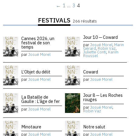
←
1
…
3
4
FESTIVALS
266 résultats
Jour 10 — Coward
Cannes 2026, un
festival de son
par
Josué Morel
,
Marin
temps
Gérard
,
Robin Vaz
,
Juliette Conti
,
Karim
par
Josué Morel
Roussel
L’Objet du délit
Coward
par
Josué Morel
par
Josué Morel
Jour 8 — Les Roches
La Bataille de
rouges
Gaulle : L’âge de fer
par
Josué Morel
,
par
Josué Morel
Robin Vaz
Minotaure
Notre salut
par
Josué Morel
par
Josué Morel