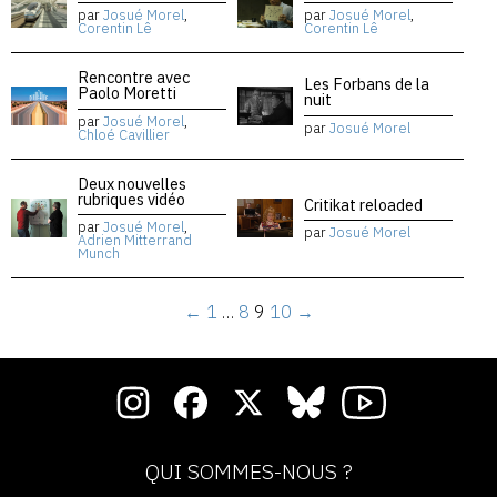
par
Josué Morel
,
par
Josué Morel
,
Corentin Lê
Corentin Lê
Rencontre avec
Les Forbans de la
Paolo Moretti
nuit
par
Josué Morel
,
par
Josué Morel
Chloé Cavillier
Deux nouvelles
rubriques vidéo
Critikat reloaded
par
Josué Morel
,
par
Josué Morel
Adrien Mitterrand
Munch
←
1
…
8
9
10
→
QUI SOMMES-NOUS ?