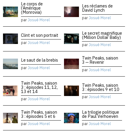
Le corps de
Les réclames de
l’Amérique
David Lynch
(Monrovia)
par
Josué Morel
par
Josué Morel
Le secret magnifique
Clint et son portrait
(Million Dollar Baby)
par
Josué Morel
par
Josué Morel
Twin Peaks, saison
Le saut de la brebis
3 — Revenir
par
Josué Morel
par
Josué Morel
Twin Peaks, saison
Twin Peaks, saison
3 : épisodes 11, 12,
3 : épisodes 9 et 10
13 et 14
par
Josué Morel
par
Josué Morel
Twin Peaks, saison
La trilogie politique
3 : épisodes 5 et 6
de Paul Verhoeven
par
Josué Morel
par
Josué Morel