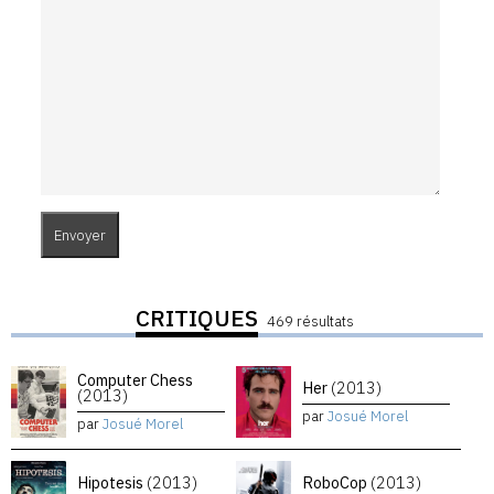
CRITIQUES
469 résultats
Computer Chess
Her
(2013)
(2013)
par
Josué Morel
par
Josué Morel
Hipotesis
(2013)
RoboCop
(2013)