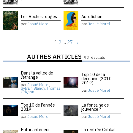
Les Roches rouges
Autofiction
par
Josué Morel
par
Josué Morel
1
2
…
27
→
AUTRES ARTICLES
98 résultats
Dans la vallée de
Top 10 de la
l’étrange
décennie (2010 –
2019)
par
Josué Morel
,
Sylvain Blandy
,
Thomas
par
Josué Morel
Grignon
Top 10 de l’année
La fontaine de
2019
jouvence ?
par
Josué Morel
par
Josué Morel
Futur antérieur
La rentrée Critikat