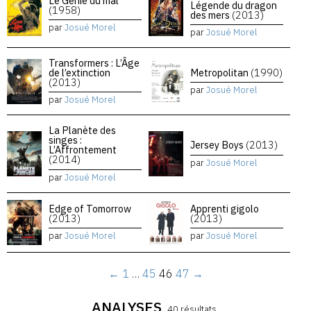
Le Génie du mal
Légende du dragon
(1958)
des mers
(2013)
par
Josué Morel
par
Josué Morel
Transformers : L’Âge
de l’extinction
Metropolitan
(1990)
(2013)
par
Josué Morel
par
Josué Morel
La Planète des
singes :
Jersey Boys
(2013)
L’Affrontement
(2014)
par
Josué Morel
par
Josué Morel
Edge of Tomorrow
Apprenti gigolo
(2013)
(2013)
par
Josué Morel
par
Josué Morel
←
1
…
45
46
47
→
ANALYSES
40 résultats