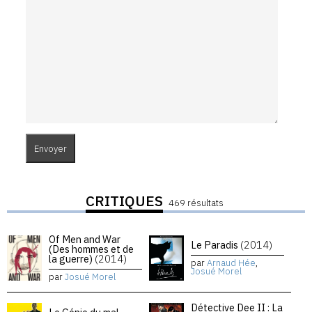
CRITIQUES
469 résultats
Of Men and War
Le Paradis
(2014)
(Des hommes et de
la guerre)
(2014)
par
Arnaud Hée
,
Josué Morel
par
Josué Morel
Détective Dee II : La