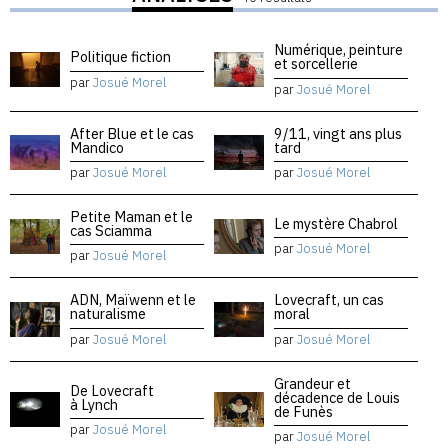
Numérique, peinture
Politique fiction
et sorcellerie
par
Josué Morel
par
Josué Morel
After Blue et le cas
9/11, vingt ans plus
Mandico
tard
par
Josué Morel
par
Josué Morel
Petite Maman et le
Le mystère Chabrol
cas Sciamma
par
Josué Morel
par
Josué Morel
ADN, Maïwenn et le
Lovecraft, un cas
naturalisme
moral
par
Josué Morel
par
Josué Morel
Grandeur et
De Lovecraft
décadence de Louis
à Lynch
de Funès
par
Josué Morel
par
Josué Morel