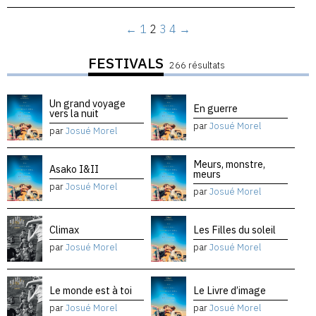
←
1
2
3
4
→
FESTIVALS
266 résultats
Un grand voyage
En guerre
vers la nuit
par
Josué Morel
par
Josué Morel
Meurs, monstre,
Asako I&II
meurs
par
Josué Morel
par
Josué Morel
Climax
Les Filles du soleil
par
Josué Morel
par
Josué Morel
Le monde est à toi
Le Livre d’image
par
Josué Morel
par
Josué Morel