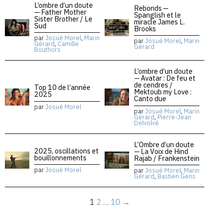
L’ombre d’un doute
Rebonds —
— Father Mother
Spanglish et le
Sister Brother / Le
miracle James L.
Sud
Brooks
par
Josué Morel
,
Marin
par
Josué Morel
,
Marin
Gérard
,
Camille
Gérard
Bouthors
L’ombre d’un doute
— Avatar : De feu et
de cendres /
Top 10 de l’année
Mektoub my Love :
2025
Canto due
par
Josué Morel
par
Josué Morel
,
Marin
Gérard
,
Pierre-Jean
Delvolvé
L’Ombre d’un doute
2025, oscillations et
— La Voix de Hind
bouillonnements
Rajab / Frankenstein
par
Josué Morel
par
Josué Morel
,
Marin
Gérard
,
Bastien Gens
1
2
…
10
→