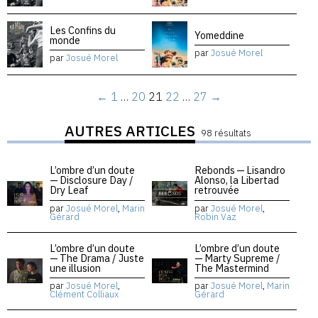
Les Confins du
Yomeddine
monde
par
Josué Morel
par
Josué Morel
←
1
…
20
21
22
…
27
→
AUTRES ARTICLES
98 résultats
L’ombre d’un doute
Rebonds — Lisandro
— Disclosure Day /
Alonso, la Libertad
Dry Leaf
retrouvée
par
Josué Morel
,
Marin
par
Josué Morel
,
Gérard
Robin Vaz
L’ombre d’un doute
L’ombre d’un doute
— The Drama / Juste
— Marty Supreme /
une illusion
The Mastermind
par
Josué Morel
,
par
Josué Morel
,
Marin
Clément Colliaux
Gérard