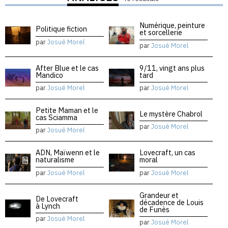
Numérique, peinture
Politique fiction
et sorcellerie
par
Josué Morel
par
Josué Morel
After Blue et le cas
9/11, vingt ans plus
Mandico
tard
par
Josué Morel
par
Josué Morel
Petite Maman et le
Le mystère Chabrol
cas Sciamma
par
Josué Morel
par
Josué Morel
ADN, Maïwenn et le
Lovecraft, un cas
naturalisme
moral
par
Josué Morel
par
Josué Morel
Grandeur et
De Lovecraft
décadence de Louis
à Lynch
de Funès
par
Josué Morel
par
Josué Morel