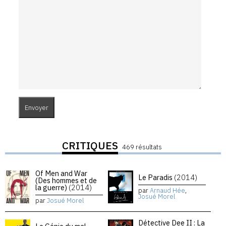
CRITIQUES
469 résultats
Of Men and War
Le Paradis
(2014)
(Des hommes et de
la guerre)
(2014)
par
Arnaud Hée
,
Josué Morel
par
Josué Morel
Détective Dee II : La