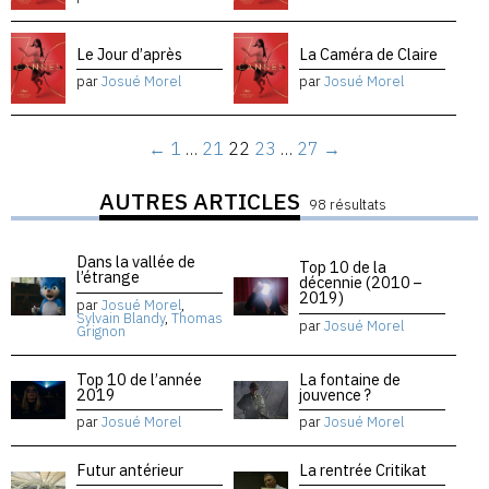
Le Jour d’après
La Caméra de Claire
par
Josué Morel
par
Josué Morel
←
1
…
21
22
23
…
27
→
AUTRES ARTICLES
98 résultats
Dans la vallée de
Top 10 de la
l’étrange
décennie (2010 –
2019)
par
Josué Morel
,
Sylvain Blandy
,
Thomas
par
Josué Morel
Grignon
Top 10 de l’année
La fontaine de
2019
jouvence ?
par
Josué Morel
par
Josué Morel
Futur antérieur
La rentrée Critikat