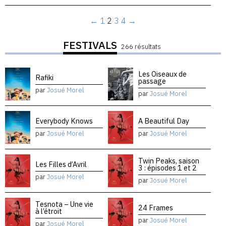
←
1
2
3
4
→
FESTIVALS
266 résultats
Les Oiseaux de
Rafiki
passage
par
Josué Morel
par
Josué Morel
Everybody Knows
A Beautiful Day
par
Josué Morel
par
Josué Morel
Twin Peaks, saison
Les Filles d’Avril
3 : épisodes 1 et 2
par
Josué Morel
par
Josué Morel
Tesnota – Une vie
24 Frames
à l’étroit
par
Josué Morel
par
Josué Morel