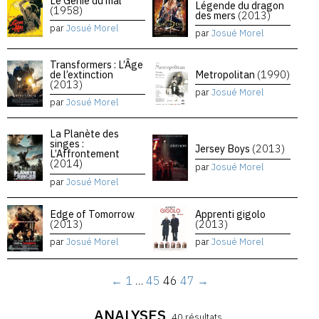
Le Génie du mal
Légende du dragon
(1958)
des mers
(2013)
par
Josué Morel
par
Josué Morel
Transformers : L’Âge
de l’extinction
Metropolitan
(1990)
(2013)
par
Josué Morel
par
Josué Morel
La Planète des
singes :
Jersey Boys
(2013)
L’Affrontement
(2014)
par
Josué Morel
par
Josué Morel
Edge of Tomorrow
Apprenti gigolo
(2013)
(2013)
par
Josué Morel
par
Josué Morel
←
1
…
45
46
47
→
ANALYSES
40 résultats