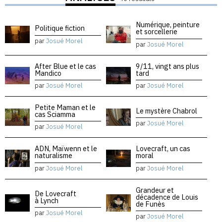
Numérique, peinture
Politique fiction
et sorcellerie
par
Josué Morel
par
Josué Morel
After Blue et le cas
9/11, vingt ans plus
Mandico
tard
par
Josué Morel
par
Josué Morel
Petite Maman et le
Le mystère Chabrol
cas Sciamma
par
Josué Morel
par
Josué Morel
ADN, Maïwenn et le
Lovecraft, un cas
naturalisme
moral
par
Josué Morel
par
Josué Morel
Grandeur et
De Lovecraft
décadence de Louis
à Lynch
de Funès
par
Josué Morel
par
Josué Morel