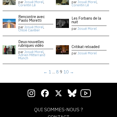
par
Josué Morel
,
par
Josué Morel
,
Corentin Lê
Corentin Lê
Rencontre avec
Les Forbans de la
Paolo Moretti
nuit
par
Josué Morel
,
par
Josué Morel
Chloé Cavillier
Deux nouvelles
rubriques vidéo
Critikat reloaded
par
Josué Morel
,
par
Josué Morel
Adrien Mitterrand
Munch
←
1
…
8
9
10
→
QUI SOMMES-NOUS ?
CONTACT