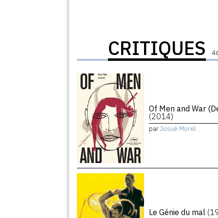
CRITIQUES
46
Of Men and War (De
(2014)
par
Josué Morel
Le Génie du mal
(1