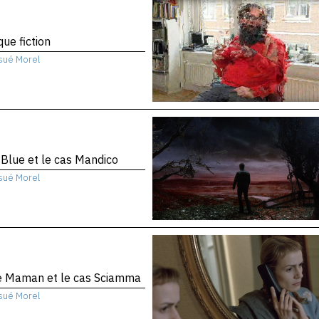
que fiction
sué Morel
 Blue et le cas Mandico
sué Morel
te Maman et le cas Sciamma
sué Morel