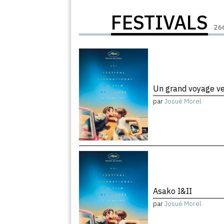
FESTIVALS
266
Un grand voyage ver
par
Josué Morel
Asako I&II
par
Josué Morel