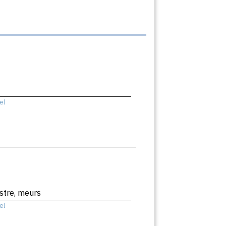
el
stre, meurs
el