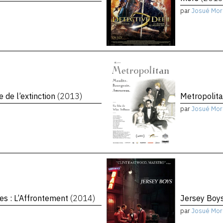
par
Josué Mor
e de l’extinction
(2013)
Metropolit
par
Josué Mor
es : L’Affrontement
(2014)
Jersey Boy
par
Josué Mor