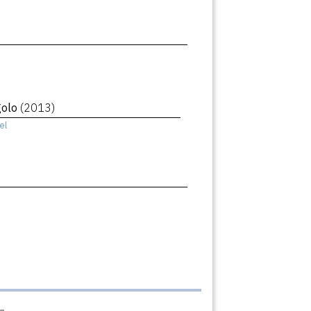
golo
(2013)
el