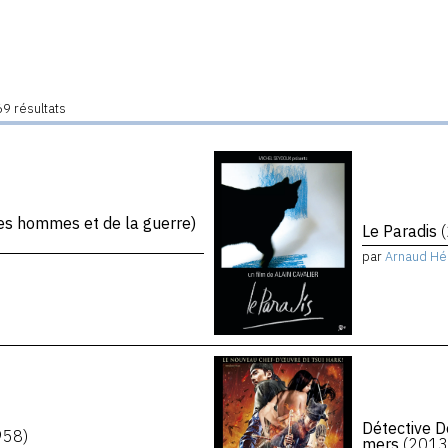
9 résultats
s hommes et de la guerre)
Le Paradis
par
Arnaud Hé
Détective D
958)
mers
(2013