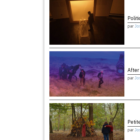
Politi
par
Jo
After
par
Jo
Peti
par
Jo