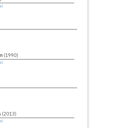
el
an
(1990)
el
s
(2013)
el