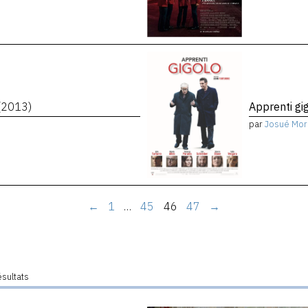
(2013)
Apprenti gi
par
Josué Mor
←
1
…
45
46
47
→
ésultats