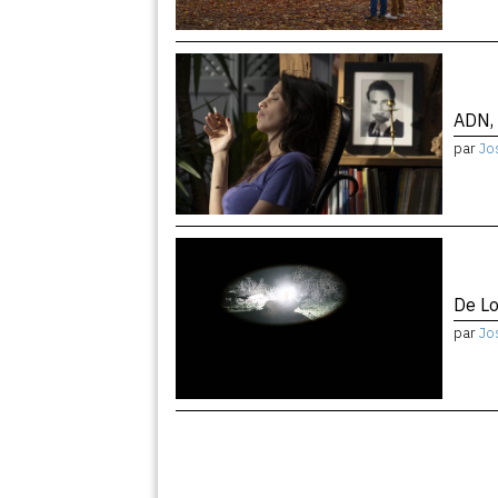
ADN, 
par
Jo
De Lo
par
Jo