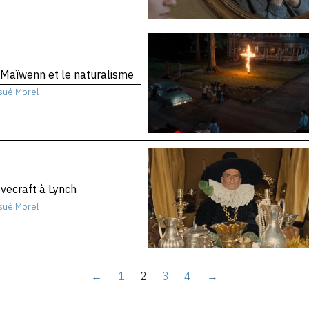
Maïwenn et le naturalisme
sué Morel
vecraft à Lynch
sué Morel
←
1
2
3
4
→