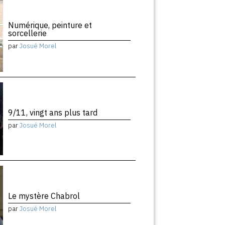
Numérique, peinture et
sorcellerie
par
Josué Morel
9/11, vingt ans plus tard
par
Josué Morel
Le mystère Chabrol
par
Josué Morel