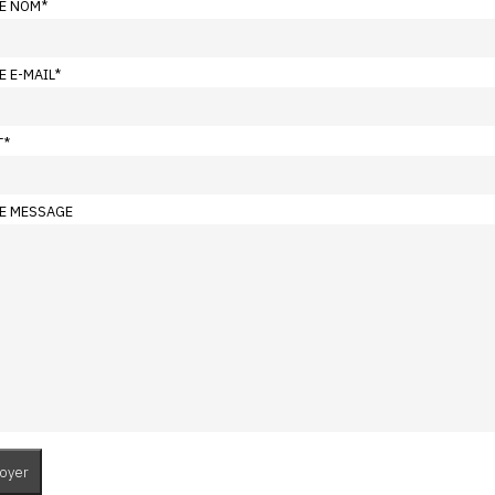
E NOM
*
E E-MAIL
*
T
*
E MESSAGE