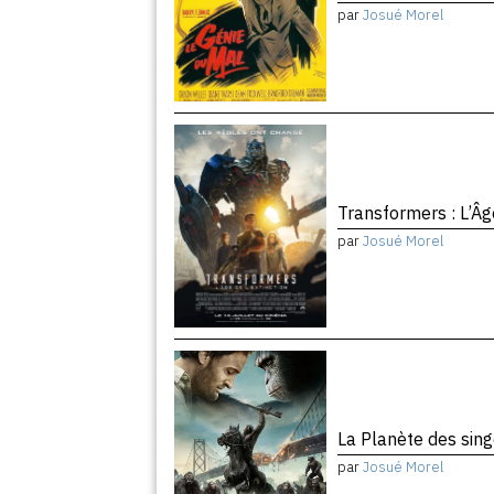
par
Josué Morel
Transformers : L’Âg
par
Josué Morel
La Planète des sing
par
Josué Morel