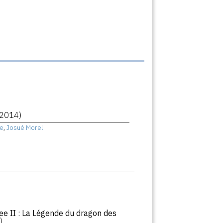
(2014)
e
,
Josué Morel
ee II : La Légende du dragon des
)