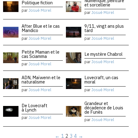
Numérique, peinture
Politique fiction
et sorcellerie
par
Josué Morel
par
Josué Morel
After Blue et le cas
9/11, vingt ans plus
Mandico
tard
par
Josué Morel
par
Josué Morel
Petite Maman et le
Le mystère Chabrol
cas Sciamma
par
Josué Morel
par
Josué Morel
ADN, Maïwenn et le
Lovecraft, un cas
naturalisme
moral
par
Josué Morel
par
Josué Morel
Grandeur et
De Lovecraft
décadence de Louis
à Lynch
de Funès
par
Josué Morel
par
Josué Morel
←
1
2
3
4
→