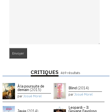
CRITIQUES
469 résultats
À la poursuite de
Blind
(2014)
demain
(2015)
par
Josué Morel
par
Josué Morel
Leopardi – Il
Jauja
(2014)
Giovane Favoloso