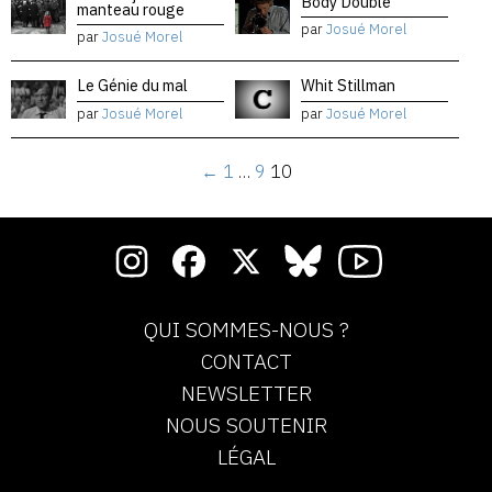
Body Double
manteau rouge
par
Josué Morel
par
Josué Morel
Le Génie du mal
Whit Stillman
par
Josué Morel
par
Josué Morel
←
1
…
9
10
QUI SOMMES-NOUS ?
CONTACT
NEWSLETTER
NOUS SOUTENIR
LÉGAL