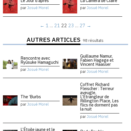
Le Jour d’après
La Caméra de Claire
par
Josué Morel
par
Josué Morel
←
1
…
21
22
23
…
27
→
AUTRES ARTICLES
98 résultats
Guillaume Namur,
Rencontre avec
Fabien Hagege et
Ryūsuke Hamaguchi
Vincent Haasser
par
Josué Morel
par
Josué Morel
Coffret Richard
Fleischer : Terreur
aveugle,
The ‘Burbs
L’Étrangleur de
Rillington Place, Les
par
Josué Morel
flics ne dorment pas
la nuit
par
Josué Morel
L’Étoile jaune et le