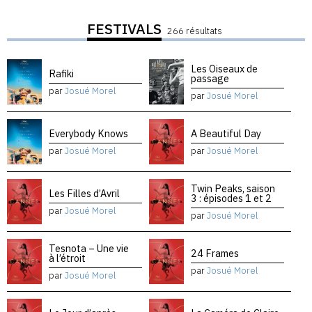
FESTIVALS
266 résultats
Les Oiseaux de
Rafiki
passage
par
Josué Morel
par
Josué Morel
Everybody Knows
A Beautiful Day
par
Josué Morel
par
Josué Morel
Twin Peaks, saison
Les Filles d’Avril
3 : épisodes 1 et 2
par
Josué Morel
par
Josué Morel
Tesnota – Une vie
24 Frames
à l’étroit
par
Josué Morel
par
Josué Morel