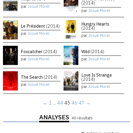
(2014)
par
Josué Morel
par
Josué Morel
Hungry Hearts
Le Président
(2014)
(2014)
par
Josué Morel
par
Josué Morel
Foxcatcher
(2014)
Wild
(2014)
par
Josué Morel
par
Josué Morel
Love Is Strange
The Search
(2014)
(2014)
par
Josué Morel
par
Josué Morel
←
1
…
44
45
46
47
→
ANALYSES
40 résultats