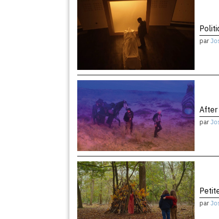
Politi
par
Jo
After
par
Jo
Peti
par
Jo