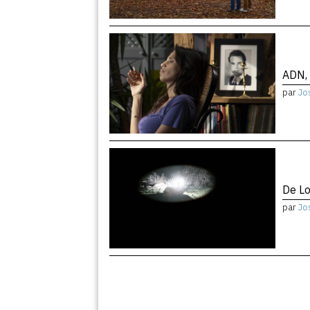
ADN, 
par
Jo
De Lo
par
Jo