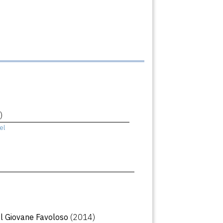
)
el
Il Giovane Favoloso
(2014)