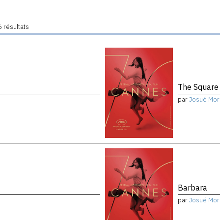
 résultats
The Square
par
Josué Mor
Barbara
par
Josué Mor