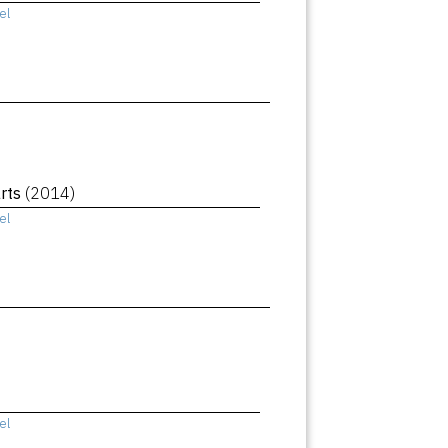
el
rts
(2014)
el
el