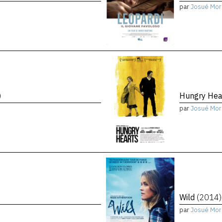
par
Josué Mor
)
Hungry Hea
par
Josué Mor
Wild
(2014)
par
Josué Mor