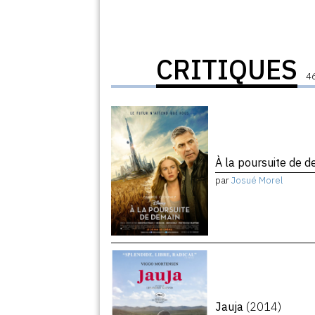
CRITIQUES
46
À la poursuite de 
par
Josué Morel
Jauja
(2014)