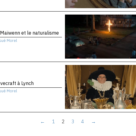
Maïwenn et le naturalisme
sué Morel
vecraft à Lynch
sué Morel
←
1
2
3
4
→