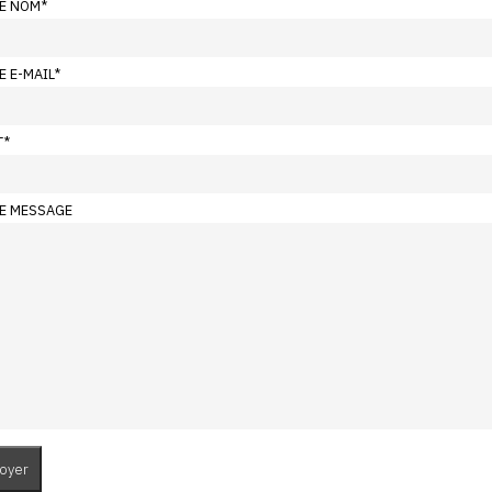
E NOM
*
E E-MAIL
*
T
*
E MESSAGE