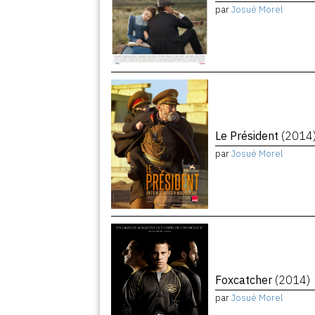
par
Josué Morel
Le Président
(2014
par
Josué Morel
Foxcatcher
(2014)
par
Josué Morel