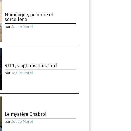
Numérique, peinture et
sorcellerie
par
Josué Morel
9/11, vingt ans plus tard
par
Josué Morel
Le mystère Chabrol
par
Josué Morel