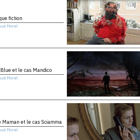
que fiction
sué Morel
 Blue et le cas Mandico
sué Morel
te Maman et le cas Sciamma
sué Morel