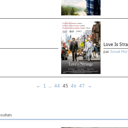
Love Is Str
par
Josué Mor
←
1
…
44
45
46
47
→
ésultats