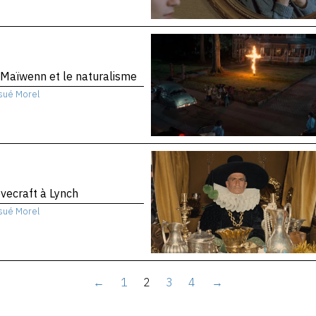
Maïwenn et le naturalisme
sué Morel
vecraft à Lynch
sué Morel
←
1
2
3
4
→