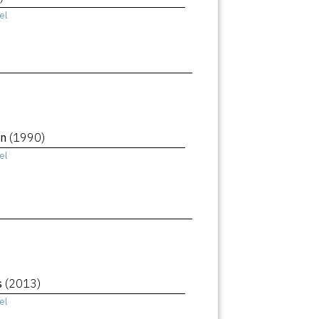
el
an
(1990)
el
s
(2013)
el