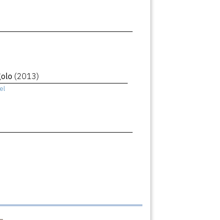
golo
(2013)
el