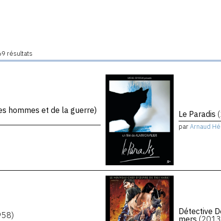
9 résultats
s hommes et de la guerre)
Le Paradis
par
Arnaud Hé
Détective D
958)
mers
(2013