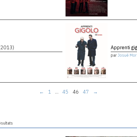
(2013)
Apprenti gi
par
Josué Mor
←
1
…
45
46
47
→
ésultats