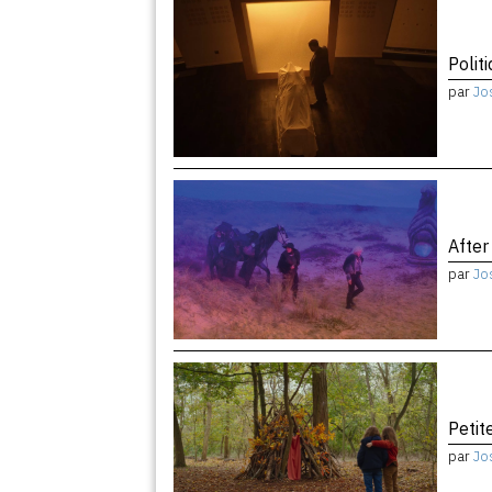
Politi
par
Jo
After
par
Jo
Peti
par
Jo