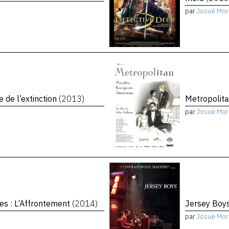
par
Josué Mor
e de l’extinction
(2013)
Metropolit
par
Josué Mor
es : L’Affrontement
(2014)
Jersey Boy
par
Josué Mor