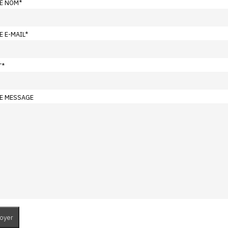
E NOM
*
E E-MAIL
*
T
*
E MESSAGE