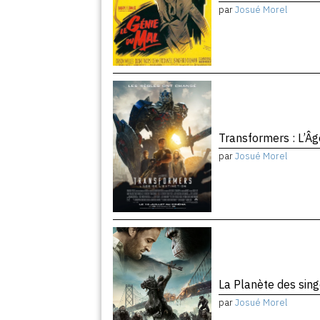
par
Josué Morel
Transformers : L’Âg
par
Josué Morel
La Planète des sing
par
Josué Morel