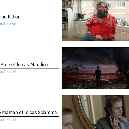
que fiction
sué Morel
 Blue et le cas Mandico
sué Morel
te Maman et le cas Sciamma
sué Morel