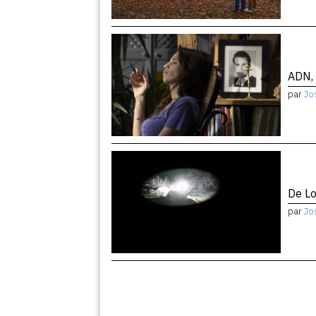
ADN, 
par
Jo
De Lo
par
Jo