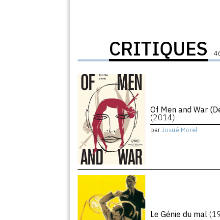
CRITIQUES
46
Of Men and War (De
(2014)
par
Josué Morel
Le Génie du mal
(1