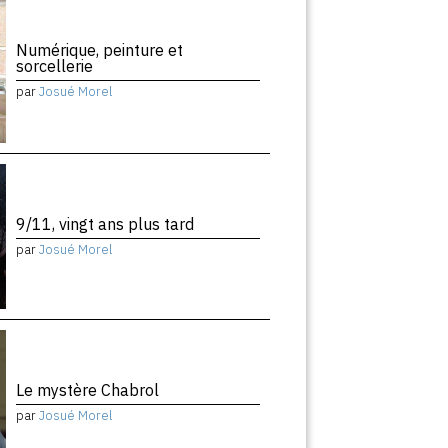
Numérique, peinture et
sorcellerie
par
Josué Morel
9/11, vingt ans plus tard
par
Josué Morel
Le mystère Chabrol
par
Josué Morel