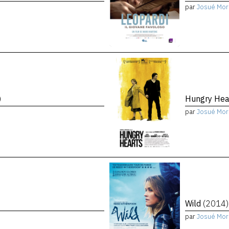
par
Josué Mor
)
Hungry Hea
par
Josué Mor
Wild
(2014)
par
Josué Mor