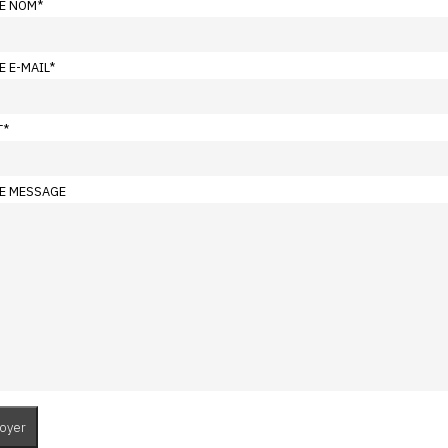
E NOM
*
E E-MAIL
*
T
*
E MESSAGE