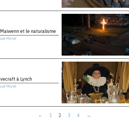
Maïwenn et le naturalisme
sué Morel
vecraft à Lynch
sué Morel
←
1
2
3
4
→