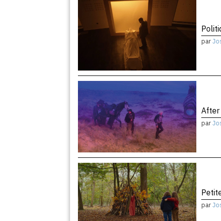
Politi
par
Jo
After
par
Jo
Peti
par
Jo