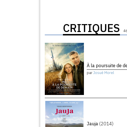
CRITIQUES
46
À la poursuite de 
par
Josué Morel
Jauja
(2014)