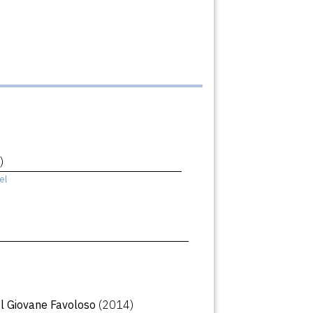
)
el
Il Giovane Favoloso
(2014)