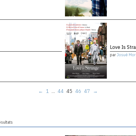
Love Is Str
par
Josué Mor
←
1
…
44
45
46
47
→
ésultats