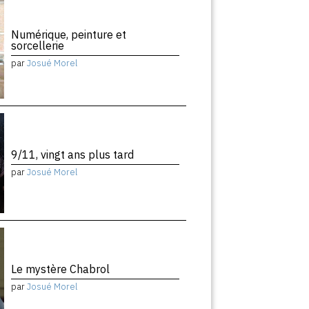
Numérique, peinture et
sorcellerie
par
Josué Morel
9/11, vingt ans plus tard
par
Josué Morel
Le mystère Chabrol
par
Josué Morel