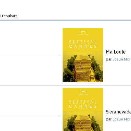
 résultats
Ma Loute
par
Josué Mor
Sieranevad
par
Josué Mor