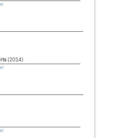
el
rts
(2014)
el
el