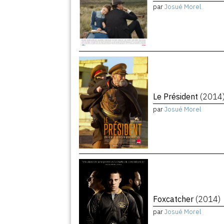
par
Josué Morel
Le Président
(2014
par
Josué Morel
Foxcatcher
(2014)
par
Josué Morel