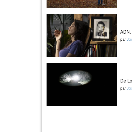
ADN, 
par
Jo
De Lo
par
Jo