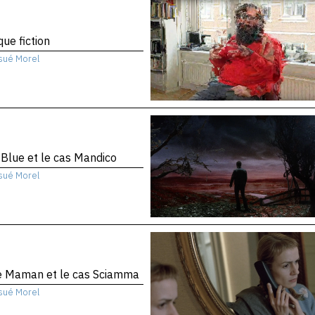
que fiction
sué Morel
 Blue et le cas Mandico
sué Morel
te Maman et le cas Sciamma
sué Morel