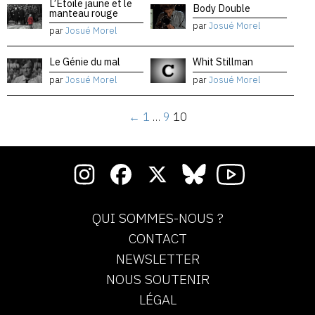
L’Étoile jaune et le
Body Double
manteau rouge
par
Josué Morel
par
Josué Morel
Le Génie du mal
Whit Stillman
par
Josué Morel
par
Josué Morel
←
1
…
9
10
QUI SOMMES-NOUS ?
CONTACT
NEWSLETTER
NOUS SOUTENIR
LÉGAL