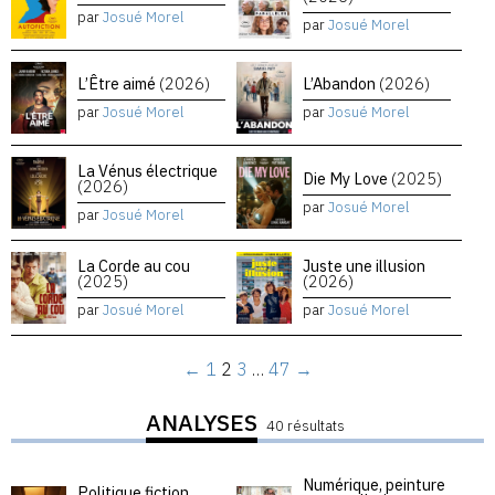
par
Josué Morel
par
Josué Morel
L’Être aimé
(2026)
L’Abandon
(2026)
par
Josué Morel
par
Josué Morel
La Vénus électrique
Die My Love
(2025)
(2026)
par
Josué Morel
par
Josué Morel
La Corde au cou
Juste une illusion
(2025)
(2026)
par
Josué Morel
par
Josué Morel
←
1
2
3
…
47
→
ANALYSES
40 résultats
Numérique, peinture
Politique fiction