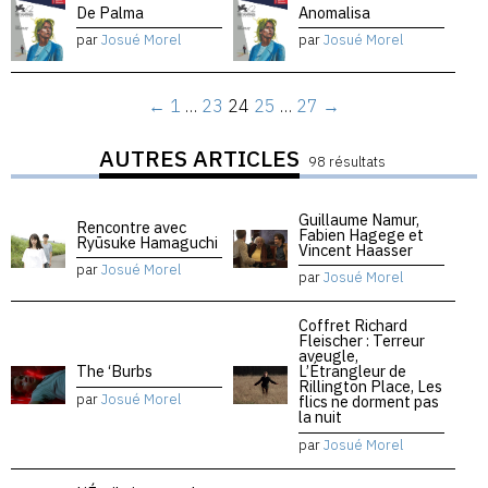
De Palma
Anomalisa
par
Josué Morel
par
Josué Morel
←
1
…
23
24
25
…
27
→
AUTRES ARTICLES
98 résultats
Guillaume Namur,
Rencontre avec
Fabien Hagege et
Ryūsuke Hamaguchi
Vincent Haasser
par
Josué Morel
par
Josué Morel
Coffret Richard
Fleischer : Terreur
aveugle,
The ‘Burbs
L’Étrangleur de
Rillington Place, Les
par
Josué Morel
flics ne dorment pas
la nuit
par
Josué Morel