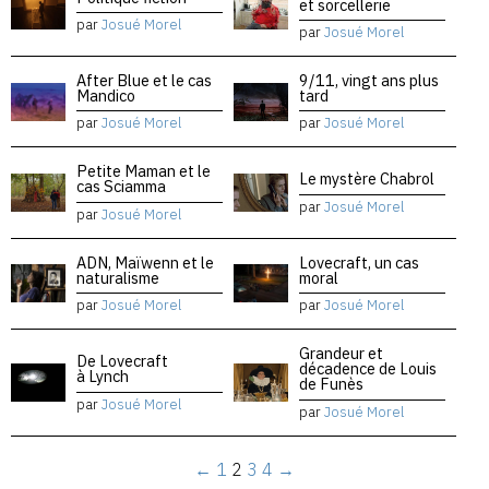
et sorcellerie
par
Josué Morel
par
Josué Morel
After Blue et le cas
9/11, vingt ans plus
Mandico
tard
par
Josué Morel
par
Josué Morel
Petite Maman et le
Le mystère Chabrol
cas Sciamma
par
Josué Morel
par
Josué Morel
ADN, Maïwenn et le
Lovecraft, un cas
naturalisme
moral
par
Josué Morel
par
Josué Morel
Grandeur et
De Lovecraft
décadence de Louis
à Lynch
de Funès
par
Josué Morel
par
Josué Morel
←
1
2
3
4
→