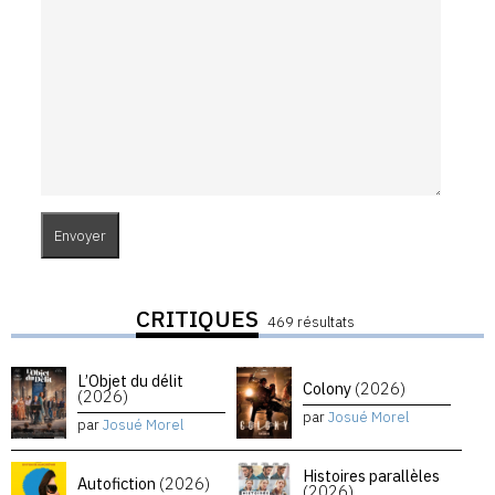
CRITIQUES
469 résultats
L’Objet du délit
Colony
(2026)
(2026)
par
Josué Morel
par
Josué Morel
Histoires parallèles
Autofiction
(2026)
(2026)