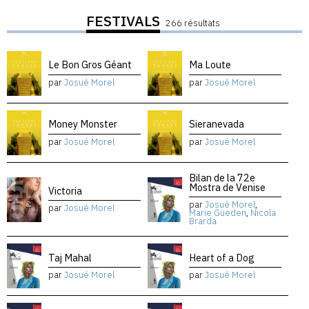
FESTIVALS
266 résultats
Le Bon Gros Géant
Ma Loute
par
Josué Morel
par
Josué Morel
Money Monster
Sieranevada
par
Josué Morel
par
Josué Morel
Bilan de la 72e
Mostra de Venise
Victoria
par
Josué Morel
,
par
Josué Morel
Marie Gueden
,
Nicola
Brarda
Taj Mahal
Heart of a Dog
par
Josué Morel
par
Josué Morel