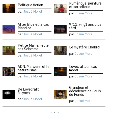
Numérique, peinture
Politique fiction
et sorcellerie
par
Josué Morel
par
Josué Morel
After Blue et le cas
9/11, vingt ans plus
Mandico
tard
par
Josué Morel
par
Josué Morel
Petite Maman et le
Le mystère Chabrol
cas Sciamma
par
Josué Morel
par
Josué Morel
ADN, Maïwenn et le
Lovecraft, un cas
naturalisme
moral
par
Josué Morel
par
Josué Morel
Grandeur et
De Lovecraft
décadence de Louis
à Lynch
de Funès
par
Josué Morel
par
Josué Morel