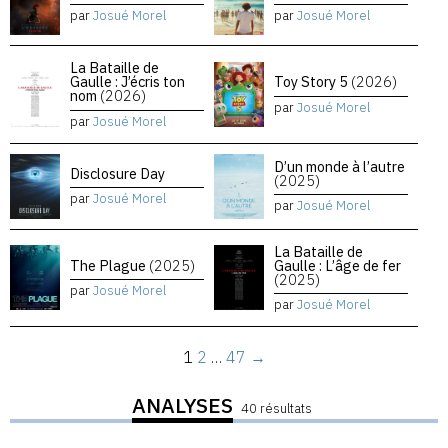
par
Josué Morel
par
Josué Morel
La Bataille de
Gaulle : J’écris ton
Toy Story 5
(2026)
nom
(2026)
par
Josué Morel
par
Josué Morel
D’un monde à l’autre
Disclosure Day
(2025)
par
Josué Morel
par
Josué Morel
La Bataille de
The Plague
(2025)
Gaulle : L’âge de fer
(2025)
par
Josué Morel
par
Josué Morel
1
2
…
47
→
ANALYSES
40 résultats