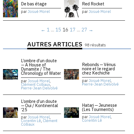
De bas étage
Red Rocket
par
Josué Morel
par
Josué Morel
←
1
…
15
16
17
…
27
→
AUTRES ARTICLES
98 résultats
L’ombre d’un doute
Rebonds — Vénus
— A House of
noire et le regard
Dynamite / The
chez Kechiche
Chronology of Water
par
Josué Morel
,
par
Josué Morel
,
Pierre-Jean Delvolvé
Clément Colliaux
,
Pierre-Jean Delvolvé
L’ombre d’un doute
Hatari — Jeunesse
— Oui / Kontinental
(Les Tourments)
’25
par
Josué Morel
,
par
Josué Morel
,
Corentin Lê
Corentin Lê
,
Clément
Colliaux