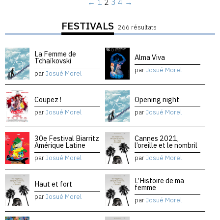
←
1
2
3
4
→
FESTIVALS
266 résultats
La Femme de
Alma Viva
Tchaïkovski
par
Josué Morel
par
Josué Morel
Coupez !
Opening night
par
Josué Morel
par
Josué Morel
30e Festival Biarritz
Cannes 2021,
Amérique Latine
l’oreille et le nombril
par
Josué Morel
par
Josué Morel
L’Histoire de ma
Haut et fort
femme
par
Josué Morel
par
Josué Morel