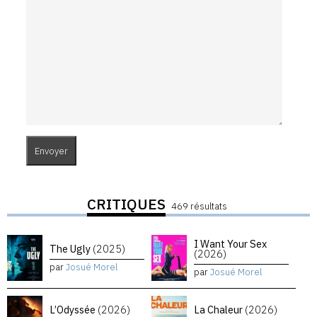
CRITIQUES
469 résultats
I Want Your Sex
The Ugly
(2025)
(2026)
par
Josué Morel
par
Josué Morel
L’Odyssée
(2026)
La Chaleur
(2026)