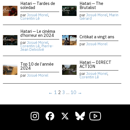
Hatari — Tardes de
Hatari — The
soledad
Brutalist
par
Josué Morel
,
par
Josué Morel
,
Marin
Corentin Lê
Gérard
Hatari — Le cinéma
d’horreur en 2024
Critikat a vingt ans
par
Josué Morel
,
par
Josué Morel
Corentin Lê
,
Pierre-
Jean Delvolvé
Hatari — DIRECT
Top 10 de l’année
ACTION
2024
par
Josué Morel
,
par
Josué Morel
Corentin Lê
←
1
2
3
…
10
→