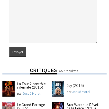
CRITIQUES
469 résultats
La Tour 2 contrôle
Joy
(2015)
infernale
(2015)
par
Josué Morel
par
Josué Morel
Le Grand Partage
Star Wars : Le Réveil
(2015)
de la Force
(2015)