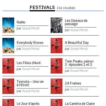
FESTIVALS
266 résultats
Les Oiseaux de
Rafiki
passage
par
Josué Morel
par
Josué Morel
Everybody Knows
A Beautiful Day
par
Josué Morel
par
Josué Morel
Twin Peaks, saison
Les Filles d’Avril
3 : épisodes 1 et 2
par
Josué Morel
par
Josué Morel
Tesnota – Une vie
24 Frames
à l’étroit
par
Josué Morel
par
Josué Morel
Le Jour d’après
La Caméra de Claire