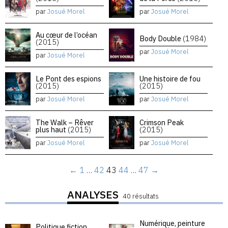
par
Josué Morel
par
Josué Morel
Au cœur de l’océan
Body Double
(1984)
(2015)
par
Josué Morel
par
Josué Morel
Le Pont des espions
Une histoire de fou
(2015)
(2015)
par
Josué Morel
par
Josué Morel
The Walk – Rêver
Crimson Peak
plus haut
(2015)
(2015)
par
Josué Morel
par
Josué Morel
←
1
…
42
43
44
…
47
→
ANALYSES
40 résultats
Numérique, peinture
Politique fiction