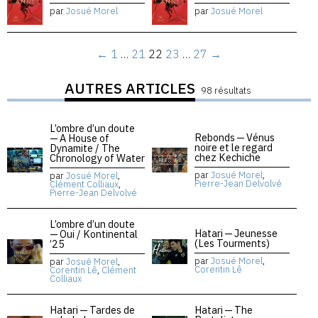
par
Josué Morel
par
Josué Morel
←
1
…
21
22
23
…
27
→
AUTRES ARTICLES
98 résultats
L’ombre d’un doute
Rebonds — Vénus
— A House of
noire et le regard
Dynamite / The
chez Kechiche
Chronology of Water
par
Josué Morel
,
par
Josué Morel
,
Pierre-Jean Delvolvé
Clément Colliaux
,
Pierre-Jean Delvolvé
L’ombre d’un doute
Hatari — Jeunesse
— Oui / Kontinental
(Les Tourments)
’25
par
Josué Morel
,
par
Josué Morel
,
Corentin Lê
Corentin Lê
,
Clément
Colliaux
Hatari — Tardes de
Hatari — The