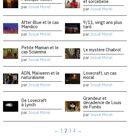
et sorcellerie
par
Josué Morel
par
Josué Morel
After Blue et le cas
9/11, vingt ans plus
Mandico
tard
par
Josué Morel
par
Josué Morel
Petite Maman et le
Le mystère Chabrol
cas Sciamma
par
Josué Morel
par
Josué Morel
ADN, Maïwenn et le
Lovecraft, un cas
naturalisme
moral
par
Josué Morel
par
Josué Morel
Grandeur et
De Lovecraft
décadence de Louis
à Lynch
de Funès
par
Josué Morel
par
Josué Morel
←
1
2
3
4
→