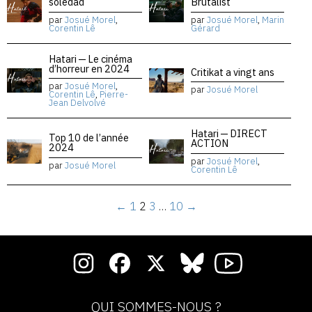
soledad
Brutalist
par
Josué Morel
,
par
Josué Morel
,
Marin
Corentin Lê
Gérard
Hatari — Le cinéma
d’horreur en 2024
Critikat a vingt ans
par
Josué Morel
,
par
Josué Morel
Corentin Lê
,
Pierre-
Jean Delvolvé
Hatari — DIRECT
Top 10 de l’année
ACTION
2024
par
Josué Morel
,
par
Josué Morel
Corentin Lê
←
1
2
3
…
10
→
QUI SOMMES-NOUS ?