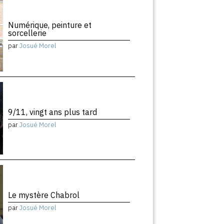
Numérique, peinture et
sorcellerie
par
Josué Morel
9/11, vingt ans plus tard
par
Josué Morel
Le mystère Chabrol
par
Josué Morel