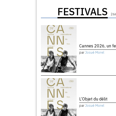
FESTIVALS
266
Cannes 2026, un fe
par
Josué Morel
L’Objet du délit
par
Josué Morel