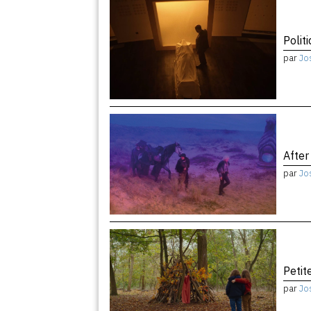
Politi
par
Jo
After
par
Jo
Peti
par
Jo