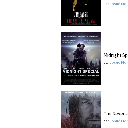
par
Josué Mor
Midnight Sp
par
Josué Mor
The Reven
par
Josué Mor