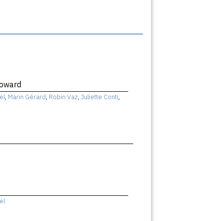
Coward
el
,
Marin Gérard
,
Robin Vaz
,
Juliette Conti
,
el