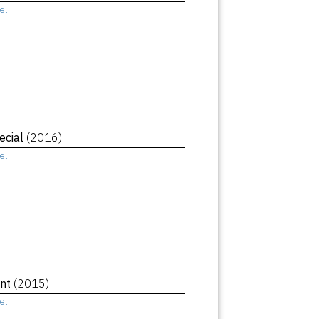
el
ecial
(2016)
el
ant
(2015)
el