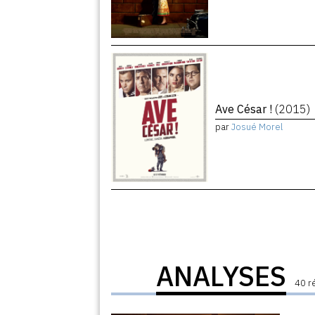
Ave César !
(2015)
par
Josué Morel
ANALYSES
40 r