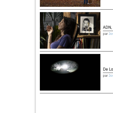
ADN, 
par
Jo
De Lo
par
Jo