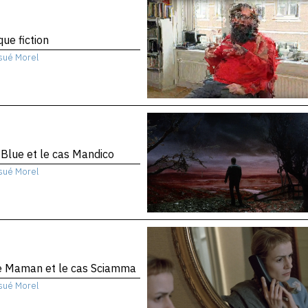
que fiction
sué Morel
 Blue et le cas Mandico
sué Morel
te Maman et le cas Sciamma
sué Morel