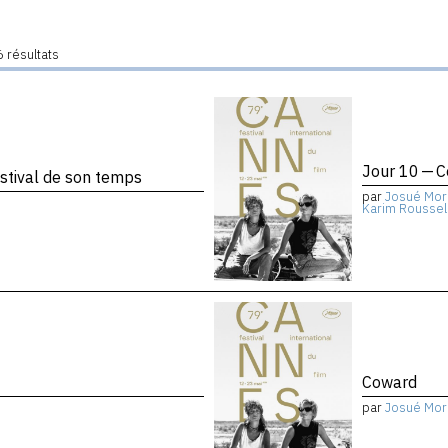
 résultats
Jour 10 — 
stival de son temps
par
Josué Mor
Karim Roussel
Coward
par
Josué Mor