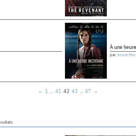
À une heure
par
Josué Mor
←
1
…
41
42
43
…
47
→
ésultats