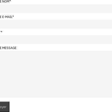
E NOM
*
E E-MAIL
*
T
*
E MESSAGE