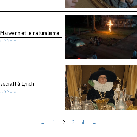
Maïwenn et le naturalisme
sué Morel
vecraft à Lynch
sué Morel
←
1
2
3
4
→